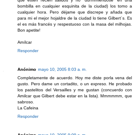
que estén recien salidos y no "durmmiéndose" en una
bombilla en cualquier esquinita de la ciudad) los tomo a
cualquier hora. Pero déjame que discrepe y añada que
para mi el mejor hojaldre de la ciudad lo tiene Gilbert´s. Es
el es más francés y respestuoso con la masa del milhojas.
Bon apetite!
Amílcar
Responder
Anónimo
mayo 10, 2005 8:03 a. m.
Completamente de acuerdo. Hoy me diste porla vena del
gusto. Pero dame un cortadito, o un expreso. He probado
los pastelitos del Versailles y me gustan (concuerdo con
Amilcar que Gilbert debe estar en la lista). Mmmmmm, que
sabroso.
La Cafeina
Responder