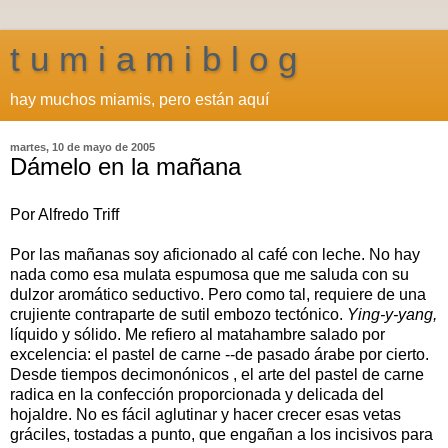
t u m i a m i b l o g
hay muchos miamis, pero están aquí
martes, 10 de mayo de 2005
Dámelo en la mañana
Por Alfredo Triff
Por las mañanas soy aficionado al café con leche. No hay
nada como esa mulata espumosa que me saluda con su
dulzor aromático seductivo. Pero como tal, requiere de una
crujiente contraparte de sutil embozo tectónico.
Ying-y-y
ang,
líquido y sólido. Me refiero al matahambre salado por
excelencia: el pastel de carne --de pasado árabe por cierto.
Desde tiempos decimonónicos , el arte del pastel de carne
radica en la confección proporcionada y delicada del
hojaldre. No es fácil aglutinar y hacer crecer esas vetas
gráciles, tostadas a punto, que engañan a los incisivos para