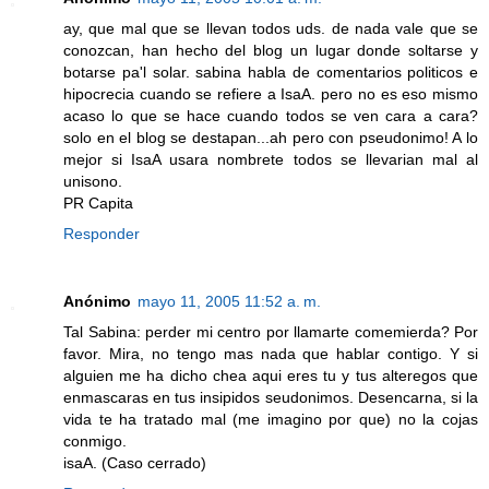
ay, que mal que se llevan todos uds. de nada vale que se
conozcan, han hecho del blog un lugar donde soltarse y
botarse pa'l solar. sabina habla de comentarios politicos e
hipocrecia cuando se refiere a IsaA. pero no es eso mismo
acaso lo que se hace cuando todos se ven cara a cara?
solo en el blog se destapan...ah pero con pseudonimo! A lo
mejor si IsaA usara nombrete todos se llevarian mal al
unisono.
PR Capita
Responder
Anónimo
mayo 11, 2005 11:52 a. m.
Tal Sabina: perder mi centro por llamarte comemierda? Por
favor. Mira, no tengo mas nada que hablar contigo. Y si
alguien me ha dicho chea aqui eres tu y tus alteregos que
enmascaras en tus insipidos seudonimos. Desencarna, si la
vida te ha tratado mal (me imagino por que) no la cojas
conmigo.
isaA. (Caso cerrado)