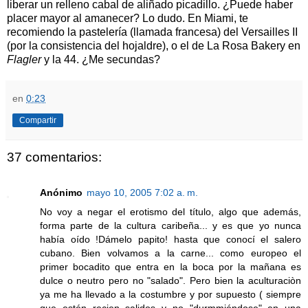
liberar un relleno cabal de aliñado picadillo. ¿Puede haber
placer mayor al amanecer? Lo dudo. En Miami, te
recomiendo la pastelería (llamada francesa) del Versailles II
(por la consistencia del hojaldre), o el de La Rosa Bakery en
Flagler
y la 44. ¿Me secundas?
en
0:23
Compartir
37 comentarios:
Anónimo
mayo 10, 2005 7:02 a. m.
No voy a negar el erotismo del título, algo que además,
forma parte de la cultura caribeña... y es que yo nunca
había oído !Dámelo papito! hasta que conocí el salero
cubano. Bien volvamos a la carne... como europeo el
primer bocadito que entra en la boca por la mañana es
dulce o neutro pero no "salado". Pero bien la aculturaciòn
ya me ha llevado a la costumbre y por supuesto ( siempre