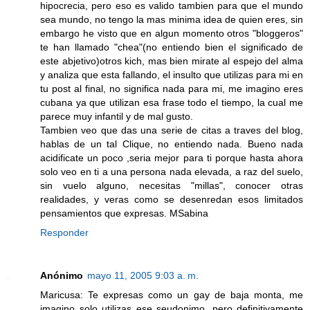
hipocrecia, pero eso es valido tambien para que el mundo
sea mundo, no tengo la mas minima idea de quien eres, sin
embargo he visto que en algun momento otros "bloggeros"
te han llamado "chea"(no entiendo bien el significado de
este abjetivo)otros kich, mas bien mirate al espejo del alma
y analiza que esta fallando, el insulto que utilizas para mi en
tu post al final, no significa nada para mi, me imagino eres
cubana ya que utilizan esa frase todo el tiempo, la cual me
parece muy infantil y de mal gusto.
Tambien veo que das una serie de citas a traves del blog,
hablas de un tal Clique, no entiendo nada. Bueno nada
acidificate un poco ,seria mejor para ti porque hasta ahora
solo veo en ti a una persona nada elevada, a raz del suelo,
sin vuelo alguno, necesitas "millas", conocer otras
realidades, y veras como se desenredan esos limitados
pensamientos que expresas. MSabina
Responder
Anónimo
mayo 11, 2005 9:03 a. m.
Maricusa: Te expresas como un gay de baja monta, me
imagino solo utilizas ese seudonimo, pero definitivamente