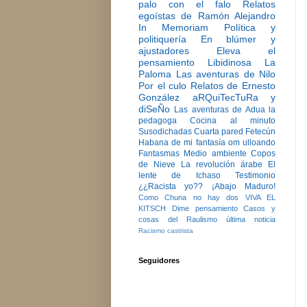
palo con el falo
Relatos
egoístas de Ramón Alejandro
In Memoriam
Política y
politiquería
En blúmer y
ajustadores
Eleva el
pensamiento
Libidinosa
La
Paloma
Las aventuras de Nilo
Por el culo
Relatos de Ernesto
González
aRQuiTecTuRa y
diSeÑo
Las aventuras de Adua la
pedagoga
Cocina al minuto
Susodichadas
Cuarta pared
Fetecún
Habana de mi fantasía
om ulloando
Fantasmas
Medio ambiente
Copos
de Nieve
La revolución árabe
El
lente de Ichaso
Testimonio
¿¿Racista yo??
¡Abajo Maduro!
Como Chuna no hay dos
VIVA EL
KITSCH
Dime pensamiento
Casos y
cosas del Raulismo
última noticia
Racismo castrista
Seguidores