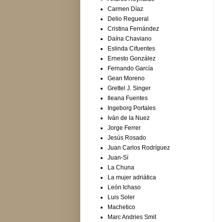
Carmen Díaz
Delio Regueral
Cristina Fernández
Daína Chaviano
Eslinda Cifuentes
Ernesto González
Fernando García
Gean Moreno
Grettel J. Singer
Ileana Fuentes
Ingeborg Portales
Iván de la Nuez
Jorge Ferrer
Jesús Rosado
Juan Carlos Rodríguez
Juan-Sí
La Chuna
La mujer adriática
León Ichaso
Luis Soler
Machetico
Marc Andries Smit