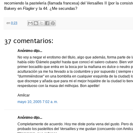
recomiendo la pastelería (llamada francesa) del Versailles II (por la consist
Bakery en
Flagler
y la 44. ¿Me secundas?
en
0:23
37 comentarios:
Anónimo dijo...
No voy a negar el erotismo del título, algo que además, forma parte de l
había oído !Dámelo papito! hasta que conocí el salero cubano. Bien vo
primer bocadito que entra en la boca por la mañana es dulce o neutro p
aculturaciòn ya me ha llevado a la costumbre y por supuesto ( siempre 
"durmmiéndose" en una bombilla en cualquier esquinita de la ciudad) l
que discrepe y añada que para mi el mejor hojaldre de la ciudad lo tiene
respestuoso con la masa del milhojas. Bon apetite!
Amílcar
mayo 10, 2005 7:02 a. m.
Anónimo dijo...
Completamente de acuerdo. Hoy me diste porla vena del gusto. Pero da
probado los pastelitos del Versailles y me gustan (concuerdo con Amilcar