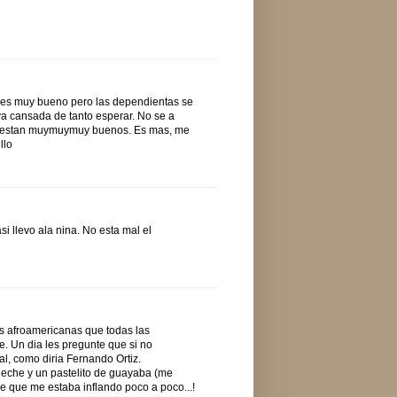
's es muy bueno pero las dependientas se
a cansada de tanto esperar. No se a
os estan muymuymuy buenos. Es mas, me
llo
 llevo ala nina. No esta mal el
as afroamericanas que todas las
. Un dia les pregunte que si no
l, como diria Fernando Ortiz.
leche y un pastelito de guayaba (me
e que me estaba inflando poco a poco...!