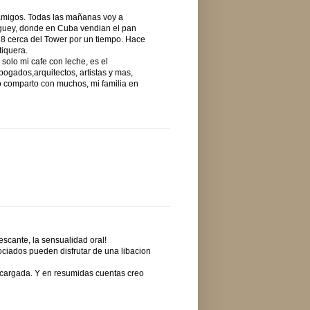
amigos. Todas las mañanas voy a
aguey, donde en Cuba vendian el pan
 8 cerca del Tower por un tiempo. Hace
iquera.
solo mi cafe con leche, es el
bogados,arquitectos, artistas y mas,
 lo comparto con muchos, mi familia en
rescante, la sensualidad oral!
ociados pueden disfrutar de una libacion
 cargada. Y en resumidas cuentas creo