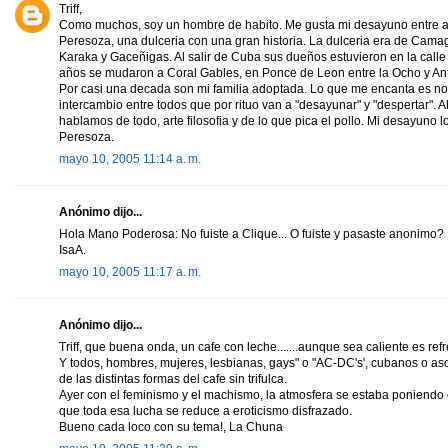
Triff,
Como muchos, soy un hombre de habito. Me gusta mi desayuno entre 
Peresoza, una dulceria con una gran historia. La dulceria era de Cam
Karaka y Gaceñigas. Al salir de Cuba sus dueños estuvieron en la calle
años se mudaron a Coral Gables, en Ponce de Leon entre la Ocho y Ant
Por casi una decada son mi familia adoptada. Lo que me encanta es no 
intercambio entre todos que por rituo van a "desayunar" y "despertar". A
hablamos de todo, arte filosofia y de lo que pica el pollo. Mi desayuno
Peresoza.
mayo 10, 2005 11:14 a. m.
Anónimo dijo...
Hola Mano Poderosa: No fuiste a Clique... O fuiste y pasaste anonimo?
IsaA.
mayo 10, 2005 11:17 a. m.
Anónimo dijo...
Triff, que buena onda, un cafe con leche.......aunque sea caliente es ref
Y todos, hombres, mujeres, lesbianas, gays" o "AC-DC's', cubanos o as
de las distintas formas del cafe sin trifulca.
Ayer con el feminismo y el machismo, la atmosfera se estaba poniendo
que toda esa lucha se reduce a eroticismo disfrazado.
Bueno cada loco con su tema!, La Chuna