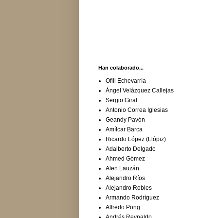
Han colaborado...
Ofill Echevarría
Ángel Velázquez Callejas
Sergio Giral
Antonio Correa Iglesias
Geandy Pavón
Amílcar Barca
Ricardo López (Llópiz)
Adalberto Delgado
Ahmed Gómez
Alen Lauzán
Alejandro Ríos
Alejandro Robles
Armando Rodríguez
Alfredo Pong
Andrés Reynaldo