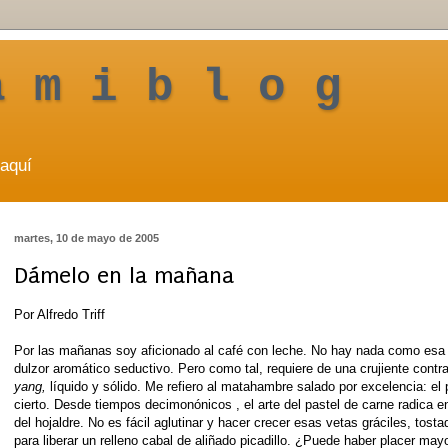
a m i b l o g
aquí
martes, 10 de mayo de 2005
Dámelo en la mañana
Por Alfredo Triff
Por las mañanas soy aficionado al café con leche. No hay nada como es
dulzor aromático seductivo. Pero como tal, requiere de una crujiente contr
y
ang,
líquido y sólido. Me refiero al matahambre salado por excelencia: el
cierto. Desde tiempos decimonónicos , el arte del pastel de carne radica e
del hojaldre. No es fácil aglutinar y hacer crecer esas vetas gráciles, tost
para liberar un relleno cabal de aliñado picadillo. ¿Puede haber placer ma