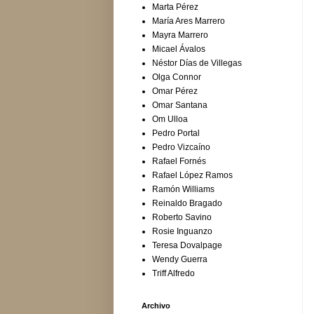
Marta Pérez
María Ares Marrero
Mayra Marrero
Micael Ávalos
Néstor Días de Villegas
Olga Connor
Omar Pérez
Omar Santana
Om Ulloa
Pedro Portal
Pedro Vizcaíno
Rafael Fornés
Rafael López Ramos
Ramón Williams
Reinaldo Bragado
Roberto Savino
Rosie Inguanzo
Teresa Dovalpage
Wendy Guerra
Triff Alfredo
Archivo