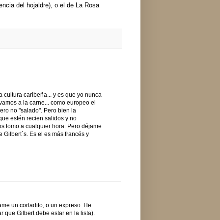
encia del hojaldre), o el de La Rosa
a cultura caribeña... y es que yo nunca
lvamos a la carne... como europeo el
ero no "salado". Pero bien la
que estén recien salidos y no
os tomo a cualquier hora. Pero déjame
 Gilbert´s. Es el es más francés y
me un cortadito, o un expreso. He
 que Gilbert debe estar en la lista).