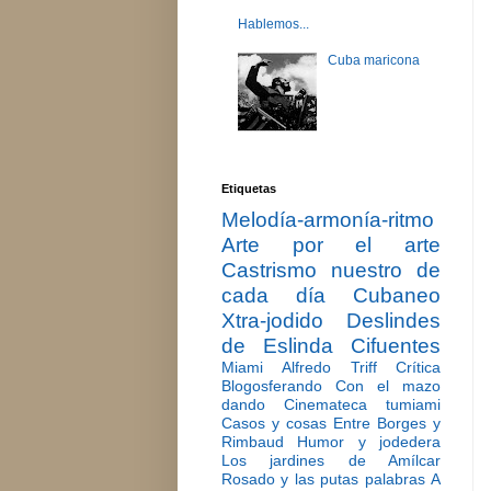
Hablemos...
Cuba maricona
Etiquetas
Melodía-armonía-ritmo
Arte por el arte
Castrismo nuestro de
cada día
Cubaneo
Xtra-jodido
Deslindes
de Eslinda Cifuentes
Miami
Alfredo Triff
Crítica
Blogosferando
Con el mazo
dando
Cinemateca tumiami
Casos y cosas
Entre Borges y
Rimbaud
Humor y jodedera
Los jardines de Amílcar
Rosado y las putas palabras
A