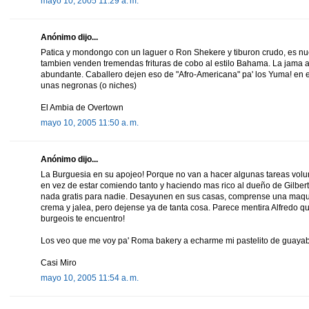
mayo 10, 2005 11:29 a. m.
Anónimo dijo...
Patica y mondongo con un laguer o Ron Shekere y tiburon crudo, es nue
tambien venden tremendas frituras de cobo al estilo Bahama. La jama aq
abundante. Caballero dejen eso de "Afro-Americana" pa' los Yuma! en el
unas negronas (o niches)
El Ambia de Overtown
mayo 10, 2005 11:50 a. m.
Anónimo dijo...
La Burguesia en su apojeo! Porque no van a hacer algunas tareas volun
en vez de estar comiendo tanto y haciendo mas rico al dueño de Gilbert,
nada gratis para nadie. Desayunen en sus casas, comprense una maqui
crema y jalea, pero dejense ya de tanta cosa. Parece mentira Alfredo q
burgeois te encuentro!
Los veo que me voy pa' Roma bakery a echarme mi pastelito de guayab
Casi Miro
mayo 10, 2005 11:54 a. m.