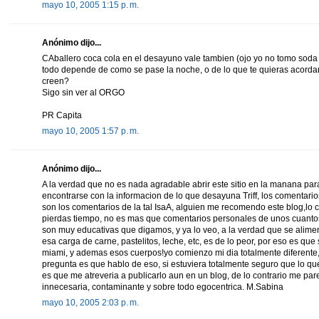
mayo 10, 2005 1:15 p. m.
Anónimo dijo...
CAballero coca cola en el desayuno vale tambien (ojo yo no tomo soda 
todo depende de como se pase la noche, o de lo que te quieras acordar
creen?
Sigo sin ver al ORGO
PR Capita
mayo 10, 2005 1:57 p. m.
Anónimo dijo...
A la verdad que no es nada agradable abrir este sitio en la manana par
encontrarse con la informacion de lo que desayuna Triff, los comentarios
son los comentarios de la tal IsaA, alguien me recomendo este blog,lo
pierdas tiempo, no es mas que comentarios personales de unos cuant
son muy educativas que digamos, y ya lo veo, a la verdad que se alime
esa carga de carne, pastelitos, leche, etc, es de lo peor, por eso es que
miami, y ademas esos cuerpos!yo comienzo mi dia totalmente diferente, 
pregunta es que hablo de eso, si estuviera totalmente seguro que lo 
es que me atreveria a publicarlo aun en un blog, de lo contrario me par
innecesaria, contaminante y sobre todo egocentrica. M.Sabina
mayo 10, 2005 2:03 p. m.