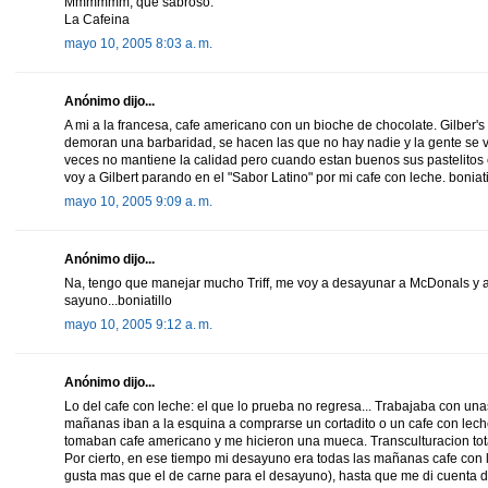
Mmmmmm, que sabroso.
La Cafeina
mayo 10, 2005 8:03 a. m.
Anónimo dijo...
A mi a la francesa, cafe americano con un bioche de chocolate. Gilber
demoran una barbaridad, se hacen las que no hay nadie y la gente se v
veces no mantiene la calidad pero cuando estan buenos sus pastelit
voy a Gilbert parando en el "Sabor Latino" por mi cafe con leche. boniati
mayo 10, 2005 9:09 a. m.
Anónimo dijo...
Na, tengo que manejar mucho Triff, me voy a desayunar a McDonals y asi
sayuno...boniatillo
mayo 10, 2005 9:12 a. m.
Anónimo dijo...
Lo del cafe con leche: el que lo prueba no regresa... Trabajaba con un
mañanas iban a la esquina a comprarse un cortadito o un cafe con leche
tomaban cafe americano y me hicieron una mueca. Transculturacion tota
Por cierto, en ese tiempo mi desayuno era todas las mañanas cafe con 
gusta mas que el de carne para el desayuno), hasta que me di cuenta d