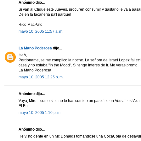
Anónimo dijo...
Si van al Clique este Jueves, procuren consumir y gastar o le va a pas
Dejen la tacañeria pa'l parque!
Rico MacPato
mayo 10, 2005 11:57 a. m.
La Mano Poderosa
dijo...
IsaA,
Perdoname, se me complico la noche. La señora de Israel Lopez fallecio,
casa y no estaba "In the Mood". Si tengo interes de ir. Me veras pronto.
La Mano Poderosa
mayo 10, 2005 12:25 p. m.
Anónimo dijo...
Vaya, Miro... como si tu no te has comido un pastelito en Versailles! A o
El Buti
mayo 10, 2005 1:10 p. m.
Anónimo dijo...
He visto gente en un Mc Donalds tomandose una CocaCola de desayuno