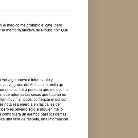
y el medico me prohibio el cafe) pero
, la memoria afectiva de Proust. no? Que
a ver algo nuevo e interesante y
 tan vulgares del Ambia o lo rosita qe
 comente con otra persona que me dijo no
os, que ademas las cosas que hablan no
ntan muy mal todos, comenzar el dia con
 se nota esa energia en las calles de
pero es privado solo si alguien me lo
que como fuera un ejempo para los demas
ece una falta de respeto, una informacion