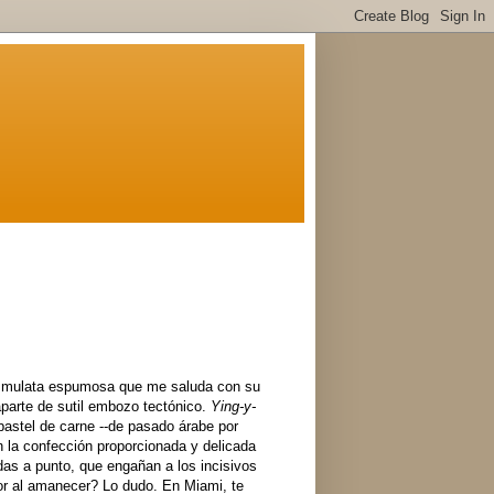
a mulata espumosa que me saluda con su
aparte de sutil embozo tectónico.
Ying-y-
 pastel de carne --de pasado árabe por
n la confección proporcionada y delicada
adas a punto, que engañan a los incisivos
yor al amanecer? Lo dudo. En Miami, te