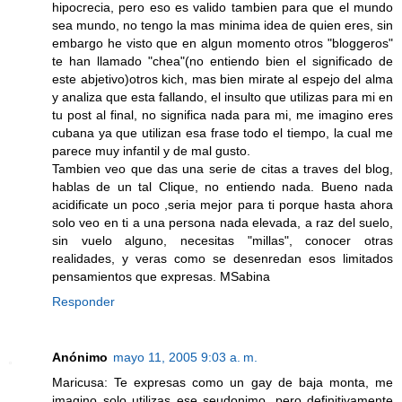
hipocrecia, pero eso es valido tambien para que el mundo
sea mundo, no tengo la mas minima idea de quien eres, sin
embargo he visto que en algun momento otros "bloggeros"
te han llamado "chea"(no entiendo bien el significado de
este abjetivo)otros kich, mas bien mirate al espejo del alma
y analiza que esta fallando, el insulto que utilizas para mi en
tu post al final, no significa nada para mi, me imagino eres
cubana ya que utilizan esa frase todo el tiempo, la cual me
parece muy infantil y de mal gusto.
Tambien veo que das una serie de citas a traves del blog,
hablas de un tal Clique, no entiendo nada. Bueno nada
acidificate un poco ,seria mejor para ti porque hasta ahora
solo veo en ti a una persona nada elevada, a raz del suelo,
sin vuelo alguno, necesitas "millas", conocer otras
realidades, y veras como se desenredan esos limitados
pensamientos que expresas. MSabina
Responder
Anónimo
mayo 11, 2005 9:03 a. m.
Maricusa: Te expresas como un gay de baja monta, me
imagino solo utilizas ese seudonimo, pero definitivamente