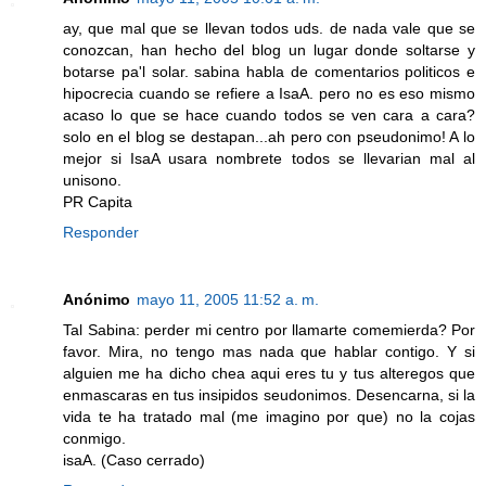
ay, que mal que se llevan todos uds. de nada vale que se
conozcan, han hecho del blog un lugar donde soltarse y
botarse pa'l solar. sabina habla de comentarios politicos e
hipocrecia cuando se refiere a IsaA. pero no es eso mismo
acaso lo que se hace cuando todos se ven cara a cara?
solo en el blog se destapan...ah pero con pseudonimo! A lo
mejor si IsaA usara nombrete todos se llevarian mal al
unisono.
PR Capita
Responder
Anónimo
mayo 11, 2005 11:52 a. m.
Tal Sabina: perder mi centro por llamarte comemierda? Por
favor. Mira, no tengo mas nada que hablar contigo. Y si
alguien me ha dicho chea aqui eres tu y tus alteregos que
enmascaras en tus insipidos seudonimos. Desencarna, si la
vida te ha tratado mal (me imagino por que) no la cojas
conmigo.
isaA. (Caso cerrado)