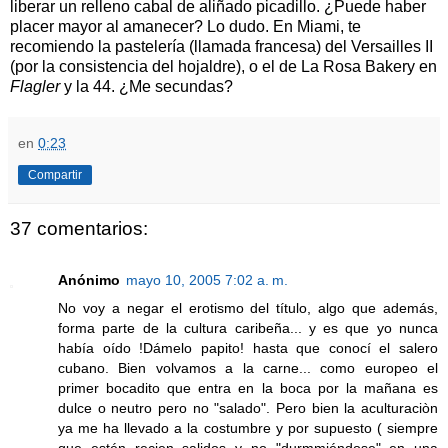
liberar un relleno cabal de aliñado picadillo. ¿Puede haber
placer mayor al amanecer? Lo dudo. En Miami, te
recomiendo la pastelería (llamada francesa) del Versailles II
(por la consistencia del hojaldre), o el de La Rosa Bakery en
Flagler
y la 44. ¿Me secundas?
en
0:23
Compartir
37 comentarios:
Anónimo
mayo 10, 2005 7:02 a. m.
No voy a negar el erotismo del título, algo que además,
forma parte de la cultura caribeña... y es que yo nunca
había oído !Dámelo papito! hasta que conocí el salero
cubano. Bien volvamos a la carne... como europeo el
primer bocadito que entra en la boca por la mañana es
dulce o neutro pero no "salado". Pero bien la aculturaciòn
ya me ha llevado a la costumbre y por supuesto ( siempre