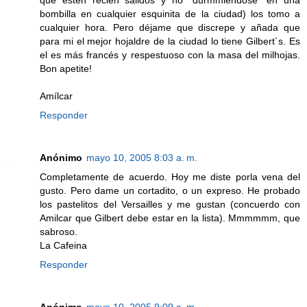
que estén recien salidos y no "durmmiéndose" en una
bombilla en cualquier esquinita de la ciudad) los tomo a
cualquier hora. Pero déjame que discrepe y añada que
para mi el mejor hojaldre de la ciudad lo tiene Gilbert´s. Es
el es más francés y respestuoso con la masa del milhojas.
Bon apetite!
Amílcar
Responder
Anónimo
mayo 10, 2005 8:03 a. m.
Completamente de acuerdo. Hoy me diste porla vena del
gusto. Pero dame un cortadito, o un expreso. He probado
los pastelitos del Versailles y me gustan (concuerdo con
Amilcar que Gilbert debe estar en la lista). Mmmmmm, que
sabroso.
La Cafeina
Responder