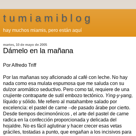
t u m i a m i b l o g
hay muchos miamis, pero están aquí
martes, 10 de mayo de 2005
Dámelo en la mañana
Por Alfredo Triff
Por las mañanas soy aficionado al café con leche. No hay
nada como esa mulata espumosa que me saluda con su
dulzor aromático seductivo. Pero como tal, requiere de una
crujiente contraparte de sutil embozo tectónico.
Ying-y-y
ang,
líquido y sólido. Me refiero al matahambre salado por
excelencia: el pastel de carne --de pasado árabe por cierto.
Desde tiempos decimonónicos , el arte del pastel de carne
radica en la confección proporcionada y delicada del
hojaldre. No es fácil aglutinar y hacer crecer esas vetas
gráciles, tostadas a punto, que engañan a los incisivos para