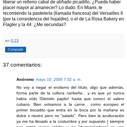
liberar un relleno cabal de aliñado picadillo. ¿Puede haber
placer mayor al amanecer? Lo dudo. En Miami, te
recomiendo la pastelería (llamada francesa) del Versailles II
(por la consistencia del hojaldre), o el de La Rosa Bakery en
Flagler
y la 44. ¿Me secundas?
en
0:23
Compartir
37 comentarios:
Anónimo
mayo 10, 2005 7:02 a. m.
No voy a negar el erotismo del título, algo que además,
forma parte de la cultura caribeña... y es que yo nunca
había oído !Dámelo papito! hasta que conocí el salero
cubano. Bien volvamos a la carne... como europeo el
primer bocadito que entra en la boca por la mañana es
dulce o neutro pero no "salado". Pero bien la aculturaciòn
ya me ha llevado a la costumbre y por supuesto ( siempre