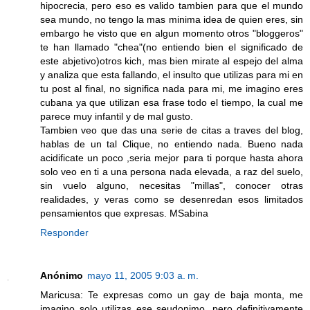
hipocrecia, pero eso es valido tambien para que el mundo
sea mundo, no tengo la mas minima idea de quien eres, sin
embargo he visto que en algun momento otros "bloggeros"
te han llamado "chea"(no entiendo bien el significado de
este abjetivo)otros kich, mas bien mirate al espejo del alma
y analiza que esta fallando, el insulto que utilizas para mi en
tu post al final, no significa nada para mi, me imagino eres
cubana ya que utilizan esa frase todo el tiempo, la cual me
parece muy infantil y de mal gusto.
Tambien veo que das una serie de citas a traves del blog,
hablas de un tal Clique, no entiendo nada. Bueno nada
acidificate un poco ,seria mejor para ti porque hasta ahora
solo veo en ti a una persona nada elevada, a raz del suelo,
sin vuelo alguno, necesitas "millas", conocer otras
realidades, y veras como se desenredan esos limitados
pensamientos que expresas. MSabina
Responder
Anónimo
mayo 11, 2005 9:03 a. m.
Maricusa: Te expresas como un gay de baja monta, me
imagino solo utilizas ese seudonimo, pero definitivamente