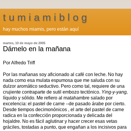
t u m i a m i b l o g
hay muchos miamis, pero están aquí
martes, 10 de mayo de 2005
Dámelo en la mañana
Por Alfredo Triff
Por las mañanas soy aficionado al café con leche. No hay
nada como esa mulata espumosa que me saluda con su
dulzor aromático seductivo. Pero como tal, requiere de una
crujiente contraparte de sutil embozo tectónico.
Ying-y-y
ang,
líquido y sólido. Me refiero al matahambre salado por
excelencia: el pastel de carne --de pasado árabe por cierto.
Desde tiempos decimonónicos , el arte del pastel de carne
radica en la confección proporcionada y delicada del
hojaldre. No es fácil aglutinar y hacer crecer esas vetas
gráciles, tostadas a punto, que engañan a los incisivos para