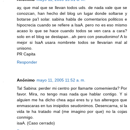
ay, que mal que se llevan todos uds. de nada vale que se
conozcan, han hecho del blog un lugar donde soltarse y
botarse pa'l solar. sabina habla de comentarios politicos e
hipocrecia cuando se refiere a IsaA. pero no es eso mismo
acaso lo que se hace cuando todos se ven cara a cara?
solo en el blog se destapan...ah pero con pseudonimo! A lo
mejor si IsaA usara nombrete todos se llevarian mal al
unisono.
PR Capita
Responder
Anónimo
mayo 11, 2005 11:52 a. m.
Tal Sabina: perder mi centro por llamarte comemierda? Por
favor. Mira, no tengo mas nada que hablar contigo. Y si
alguien me ha dicho chea aqui eres tu y tus alteregos que
enmascaras en tus insipidos seudonimos. Desencarna, si la
vida te ha tratado mal (me imagino por que) no la cojas
conmigo.
isaA. (Caso cerrado)