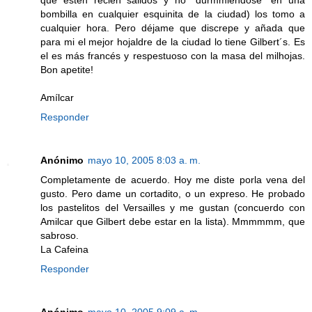
que estén recien salidos y no "durmmiéndose" en una
bombilla en cualquier esquinita de la ciudad) los tomo a
cualquier hora. Pero déjame que discrepe y añada que
para mi el mejor hojaldre de la ciudad lo tiene Gilbert´s. Es
el es más francés y respestuoso con la masa del milhojas.
Bon apetite!
Amílcar
Responder
Anónimo
mayo 10, 2005 8:03 a. m.
Completamente de acuerdo. Hoy me diste porla vena del
gusto. Pero dame un cortadito, o un expreso. He probado
los pastelitos del Versailles y me gustan (concuerdo con
Amilcar que Gilbert debe estar en la lista). Mmmmmm, que
sabroso.
La Cafeina
Responder