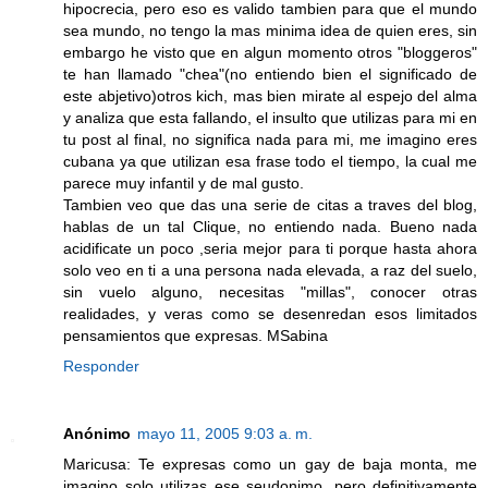
hipocrecia, pero eso es valido tambien para que el mundo
sea mundo, no tengo la mas minima idea de quien eres, sin
embargo he visto que en algun momento otros "bloggeros"
te han llamado "chea"(no entiendo bien el significado de
este abjetivo)otros kich, mas bien mirate al espejo del alma
y analiza que esta fallando, el insulto que utilizas para mi en
tu post al final, no significa nada para mi, me imagino eres
cubana ya que utilizan esa frase todo el tiempo, la cual me
parece muy infantil y de mal gusto.
Tambien veo que das una serie de citas a traves del blog,
hablas de un tal Clique, no entiendo nada. Bueno nada
acidificate un poco ,seria mejor para ti porque hasta ahora
solo veo en ti a una persona nada elevada, a raz del suelo,
sin vuelo alguno, necesitas "millas", conocer otras
realidades, y veras como se desenredan esos limitados
pensamientos que expresas. MSabina
Responder
Anónimo
mayo 11, 2005 9:03 a. m.
Maricusa: Te expresas como un gay de baja monta, me
imagino solo utilizas ese seudonimo, pero definitivamente