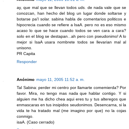
ay, que mal que se llevan todos uds. de nada vale que se
conozcan, han hecho del blog un lugar donde soltarse y
botarse pa'l solar. sabina habla de comentarios politicos e
hipocrecia cuando se refiere a IsaA. pero no es eso mismo
acaso lo que se hace cuando todos se ven cara a cara?
solo en el blog se destapan...ah pero con pseudonimo! A lo
mejor si IsaA usara nombrete todos se llevarian mal al
unisono.
PR Capita
Responder
Anónimo
mayo 11, 2005 11:52 a. m.
Tal Sabina: perder mi centro por llamarte comemierda? Por
favor. Mira, no tengo mas nada que hablar contigo. Y si
alguien me ha dicho chea aqui eres tu y tus alteregos que
enmascaras en tus insipidos seudonimos. Desencarna, si la
vida te ha tratado mal (me imagino por que) no la cojas
conmigo.
isaA. (Caso cerrado)