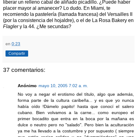
liberar un relleno cabal de aliñado picadillo. ¿Puede haber
placer mayor al amanecer? Lo dudo. En Miami, te
recomiendo la pastelería (llamada francesa) del Versailles II
(por la consistencia del hojaldre), o el de La Rosa Bakery en
Flagler
y la 44. ¿Me secundas?
en
0:23
Compartir
37 comentarios:
Anónimo
mayo 10, 2005 7:02 a. m.
No voy a negar el erotismo del título, algo que además,
forma parte de la cultura caribeña... y es que yo nunca
había oído !Dámelo papito! hasta que conocí el salero
cubano. Bien volvamos a la carne... como europeo el
primer bocadito que entra en la boca por la mañana es
dulce o neutro pero no "salado". Pero bien la aculturaciòn
ya me ha llevado a la costumbre y por supuesto ( siempre