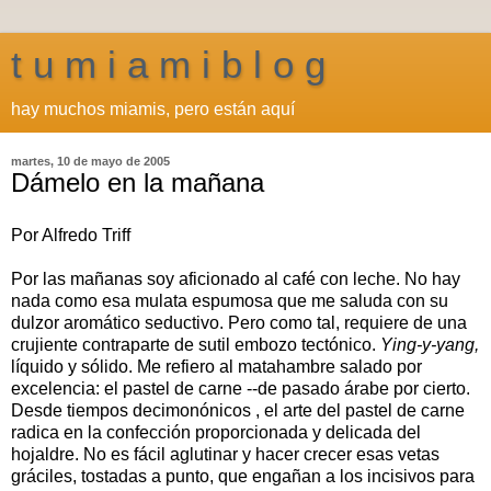
t u m i a m i b l o g
hay muchos miamis, pero están aquí
martes, 10 de mayo de 2005
Dámelo en la mañana
Por Alfredo Triff
Por las mañanas soy aficionado al café con leche. No hay
nada como esa mulata espumosa que me saluda con su
dulzor aromático seductivo. Pero como tal, requiere de una
crujiente contraparte de sutil embozo tectónico.
Ying-y-y
ang,
líquido y sólido. Me refiero al matahambre salado por
excelencia: el pastel de carne --de pasado árabe por cierto.
Desde tiempos decimonónicos , el arte del pastel de carne
radica en la confección proporcionada y delicada del
hojaldre. No es fácil aglutinar y hacer crecer esas vetas
gráciles, tostadas a punto, que engañan a los incisivos para