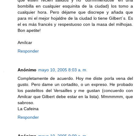
que estén recien salidos y no "durmmiéndose" en una
bombilla en cualquier esquinita de la ciudad) los tomo a
cualquier hora. Pero déjame que discrepe y añada que
para mi el mejor hojaldre de la ciudad lo tiene Gilbert´s. Es
el es más francés y respestuoso con la masa del milhojas.
Bon apetite!
Amílcar
Responder
Anónimo
mayo 10, 2005 8:03 a. m.
Completamente de acuerdo. Hoy me diste porla vena del
gusto. Pero dame un cortadito, o un expreso. He probado
los pastelitos del Versailles y me gustan (concuerdo con
Amilcar que Gilbert debe estar en la lista). Mmmmmm, que
sabroso.
La Cafeina
Responder