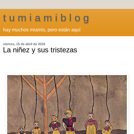
t u m i a m i b l o g
hay muchos miamis, pero están aquí
viernes, 15 de abril de 2016
La niñez y sus tristezas