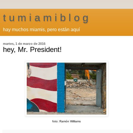
t u m i a m i b l o g
hay muchos miamis, pero están aquí
martes, 1 de marzo de 2016
hey, Mr. President!
foto: Ramón Williams