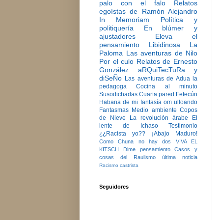
palo con el falo
Relatos
egoístas de Ramón Alejandro
In Memoriam
Política y
politiquería
En blúmer y
ajustadores
Eleva el
pensamiento
Libidinosa
La
Paloma
Las aventuras de Nilo
Por el culo
Relatos de Ernesto
González
aRQuiTecTuRa y
diSeÑo
Las aventuras de Adua la
pedagoga
Cocina al minuto
Susodichadas
Cuarta pared
Fetecún
Habana de mi fantasía
om ulloando
Fantasmas
Medio ambiente
Copos
de Nieve
La revolución árabe
El
lente de Ichaso
Testimonio
¿¿Racista yo??
¡Abajo Maduro!
Como Chuna no hay dos
VIVA EL
KITSCH
Dime pensamiento
Casos y
cosas del Raulismo
última noticia
Racismo castrista
Seguidores