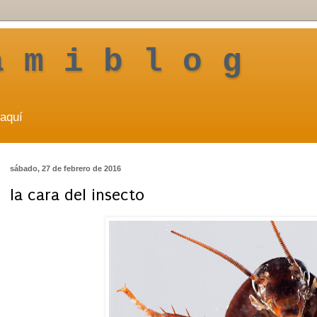
a m i b l o g
aquí
sábado, 27 de febrero de 2016
la cara del insecto