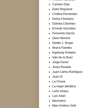
Carmen Díaz
Delio Regueral
Cristina Fernández
Daína Chaviano
Eslinda Cifuentes
Ernesto González
Fernando García
Gean Moreno
Grettel J. Singer
Ileana Fuentes
Ingeborg Portales
Iván de la Nuez
Jorge Ferrer
Jesús Rosado
Juan Carlos Rodríguez
Juan-Sí
La Chuna
La mujer adriática
León Ichaso
Luis Soler
Machetico
Marc Andries Smit