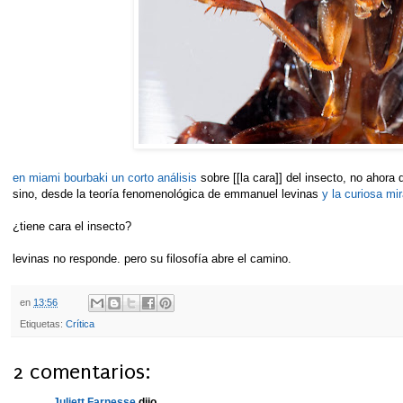
en miami bourbaki un corto análisis
sobre [[la cara]] del insecto, no ahor
sino, desde la teoría fenomenológica de emmanuel levinas
y la curiosa mir
¿tiene cara el insecto?
levinas no responde. pero su filosofía abre el camino.
en
13:56
Etiquetas:
Crítica
2 comentarios:
Juliett Farnesse
dijo...