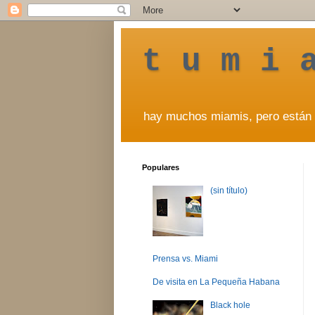
t u m i 
hay muchos miamis, pero están 
Populares
(sin título)
Prensa vs. Miami
De visita en La Pequeña Habana
Black hole