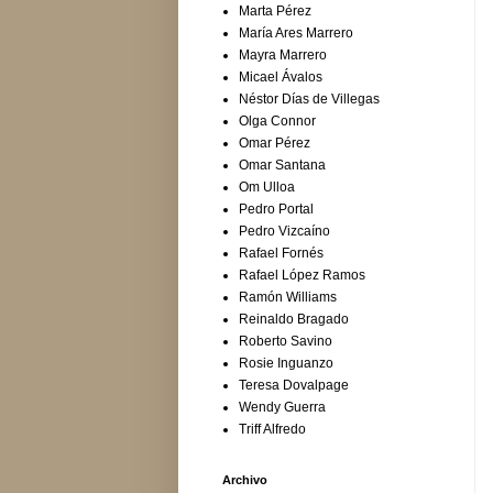
Marta Pérez
María Ares Marrero
Mayra Marrero
Micael Ávalos
Néstor Días de Villegas
Olga Connor
Omar Pérez
Omar Santana
Om Ulloa
Pedro Portal
Pedro Vizcaíno
Rafael Fornés
Rafael López Ramos
Ramón Williams
Reinaldo Bragado
Roberto Savino
Rosie Inguanzo
Teresa Dovalpage
Wendy Guerra
Triff Alfredo
Archivo