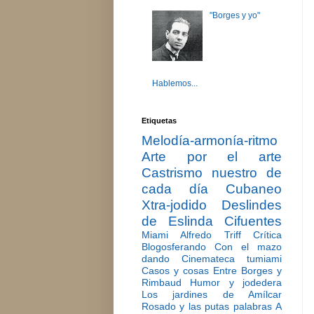
"Borges y yo"
Hablemos...
Etiquetas
Melodía-armonía-ritmo
Arte por el arte
Castrismo nuestro de
cada día
Cubaneo
Xtra-jodido
Deslindes
de Eslinda Cifuentes
Miami
Alfredo Triff
Crítica
Blogosferando
Con el mazo
dando
Cinemateca tumiami
Casos y cosas
Entre Borges y
Rimbaud
Humor y jodedera
Los jardines de Amílcar
Rosado y las putas palabras
A