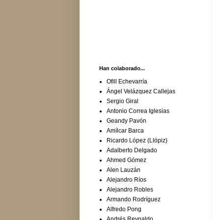
Han colaborado...
Ofill Echevarría
Ángel Velázquez Callejas
Sergio Giral
Antonio Correa Iglesias
Geandy Pavón
Amílcar Barca
Ricardo López (Llópiz)
Adalberto Delgado
Ahmed Gómez
Alen Lauzán
Alejandro Ríos
Alejandro Robles
Armando Rodríguez
Alfredo Pong
Andrés Reynaldo