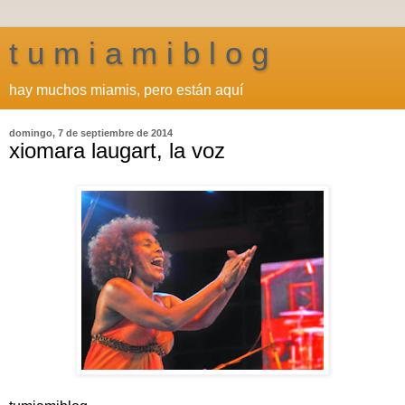
t u m i a m i b l o g
hay muchos miamis, pero están aquí
domingo, 7 de septiembre de 2014
xiomara laugart, la voz