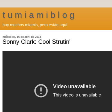
t u m i a m i b l o g
hay muchos miamis, pero están aquí
miércoles, 16 de abril de 2014
Sonny Clark: Cool Strutin'