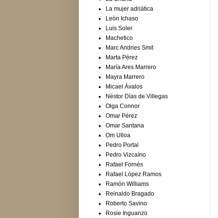
La mujer adriática
León Ichaso
Luis Soler
Machetico
Marc Andries Smit
Marta Pérez
María Ares Marrero
Mayra Marrero
Micael Ávalos
Néstor Días de Villegas
Olga Connor
Omar Pérez
Omar Santana
Om Ulloa
Pedro Portal
Pedro Vizcaíno
Rafael Fornés
Rafael López Ramos
Ramón Williams
Reinaldo Bragado
Roberto Savino
Rosie Inguanzo