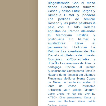
Blogosferando
Con el mazo
dando
Cinemateca tumiami
Casos y cosas
Entre Borges y
Rimbaud
Humor y jodedera
Los jardines de Amílcar
Rosado y las putas palabras
A
palo con el falo
Relatos
egoístas de Ramón Alejandro
In Memoriam
Política y
politiquería
En blúmer y
ajustadores
Eleva el
pensamiento
Libidinosa
La
Paloma
Las aventuras de Nilo
Por el culo
Relatos de Ernesto
González
aRQuiTecTuRa y
diSeÑo
Las aventuras de Adua la
pedagoga
Cocina al minuto
Susodichadas
Cuarta pared
Fetecún
Habana de mi fantasía
om ulloando
Fantasmas
Medio ambiente
Copos
de Nieve
La revolución árabe
El
lente de Ichaso
Testimonio
¿¿Racista yo??
¡Abajo Maduro!
Como Chuna no hay dos
VIVA EL
KITSCH
Dime pensamiento
Casos y
cosas del Raulismo
última noticia
Racismo castrista