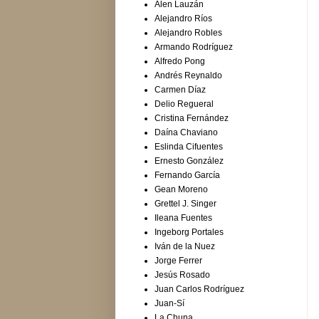
Alen Lauzán
Alejandro Ríos
Alejandro Robles
Armando Rodríguez
Alfredo Pong
Andrés Reynaldo
Carmen Díaz
Delio Regueral
Cristina Fernández
Daína Chaviano
Eslinda Cifuentes
Ernesto González
Fernando García
Gean Moreno
Grettel J. Singer
Ileana Fuentes
Ingeborg Portales
Iván de la Nuez
Jorge Ferrer
Jesús Rosado
Juan Carlos Rodríguez
Juan-Sí
La Chuna