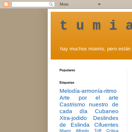
t u m i 
hay muchos miamis, pero están 
Populares
Etiquetas
Melodía-armonía-ritmo
Arte por el arte
Castrismo nuestro de
cada día
Cubaneo
Xtra-jodido
Deslindes
de Eslinda Cifuentes
Miami
Alfredo Triff
Crítica