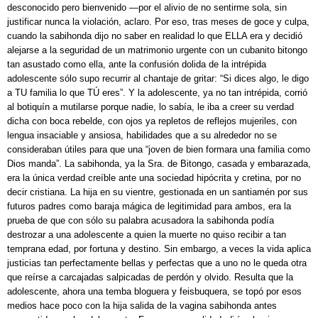
desconocido pero bienvenido —por el alivio de no sentirme sola, sin
justificar nunca la violación, aclaro. Por eso, tras meses de goce y culpa,
cuando la sabihonda dijo no saber en realidad lo que ELLA era y decidió
alejarse a la seguridad de un matrimonio urgente con un cubanito bitongo
tan asustado como ella, ante la confusión dolida de la intrépida
adolescente sólo supo recurrir al chantaje de gritar: “Si dices algo, le digo
a TU familia lo que TÚ eres”. Y la adolescente, ya no tan intrépida, corrió
al botiquín a mutilarse porque nadie, lo sabía, le iba a creer su verdad
dicha con boca rebelde, con ojos ya repletos de reflejos mujeriles, con
lengua insaciable y ansiosa, habilidades que a su alrededor no se
consideraban útiles para que una “joven de bien formara una familia como
Dios manda”. La sabihonda, ya la Sra. de Bitongo, casada y embarazada,
era la única verdad creíble ante una sociedad hipócrita y cretina, por no
decir cristiana. La hija en su vientre, gestionada en un santiamén por sus
futuros padres como baraja mágica de legitimidad para ambos, era la
prueba de que con sólo su palabra acusadora la sabihonda podía
destrozar a una adolescente a quien la muerte no quiso recibir a tan
temprana edad, por fortuna y destino. Sin embargo, a veces la vida aplica
justicias tan perfectamente bellas y perfectas que a uno no le queda otra
que reírse a carcajadas salpicadas de perdón y olvido. Resulta que la
adolescente, ahora una temba bloguera y feisbuquera, se topó por esos
medios hace poco con la hija salida de la vagina sabihonda antes