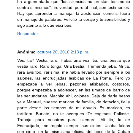
ha argumentado que "los silencios no prestan testimonio
contra sí mismos". Es verdad, pero al final, son testimonios.
Hay que aprender a manejar la abstención como si fuera
un manojo de palabras. Felicito tu coraje y tu sensibilidad y
sigo atento a lo que escribas.
Responder
Anónimo
octubre 20, 2010 2:13 p. m.
Ves, tia? Vestia raro. Habia una vez, tia, una bestia que
vestia raro. Raro tonga. Una bestia. Tremenda jeba. Mi tia,
rara avis too, rarisima, me habia llevado por siempre a los
salones, las encrucijadas lesbicas de La Poma. Pero yo
empezaba a ver jebas, pezones atisbados, costosos,
porque empezaba a adolescer, en las umaps de barrio de
las secundarias. Machito ahi, cojones. Deja de darle besos
ya a Manuel, nuestro maricon de familia, de dotacion, fiel y
parte desde los tiempos de mi abuelo. Es maricon, es
tortillera. Burlate, no te acerques. Te cogimos. Fallaste.
Trabaja para nosotros para siempre. Mi tia, la de
Encrucijada, me regalo siempre sus cintos. Usaba faldas
con cinto, en la mismisima oficina del boss de la Cuban