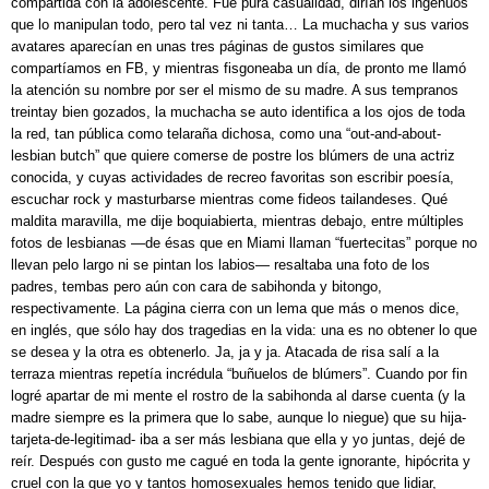
compartida con la adolescente. Fue pura casualidad, dirían los ingenuos
que lo manipulan todo, pero tal vez ni tanta… La muchacha y sus varios
avatares aparecían en unas tres páginas de gustos similares que
compartíamos en FB, y mientras fisgoneaba un día, de pronto me llamó
la atención su nombre por ser el mismo de su madre. A sus tempranos
treintay bien gozados, la muchacha se auto identifica a los ojos de toda
la red, tan pública como telaraña dichosa, como una “out-and-about-
lesbian butch” que quiere comerse de postre los blúmers de una actriz
conocida, y cuyas actividades de recreo favoritas son escribir poesía,
escuchar rock y masturbarse mientras come fideos tailandeses. Qué
maldita maravilla, me dije boquiabierta, mientras debajo, entre múltiples
fotos de lesbianas —de ésas que en Miami llaman “fuertecitas” porque no
llevan pelo largo ni se pintan los labios— resaltaba una foto de los
padres, tembas pero aún con cara de sabihonda y bitongo,
respectivamente. La página cierra con un lema que más o menos dice,
en inglés, que sólo hay dos tragedias en la vida: una es no obtener lo que
se desea y la otra es obtenerlo. Ja, ja y ja. Atacada de risa salí a la
terraza mientras repetía incrédula “buñuelos de blúmers”. Cuando por fin
logré apartar de mi mente el rostro de la sabihonda al darse cuenta (y la
madre siempre es la primera que lo sabe, aunque lo niegue) que su hija-
tarjeta-de-legitimad- iba a ser más lesbiana que ella y yo juntas, dejé de
reír. Después con gusto me cagué en toda la gente ignorante, hipócrita y
cruel con la que yo y tantos homosexuales hemos tenido que lidiar,