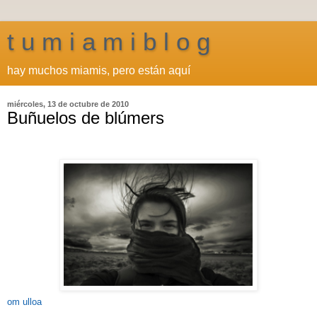
t u m i a m i b l o g
hay muchos miamis, pero están aquí
miércoles, 13 de octubre de 2010
Buñuelos de blúmers
om ulloa