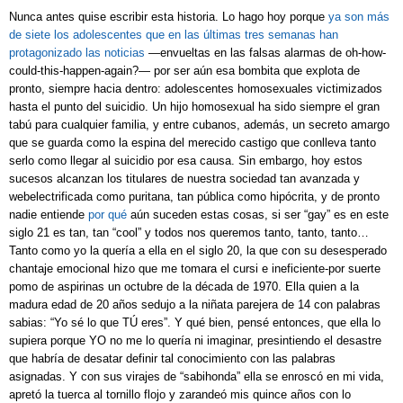
Nunca antes quise escribir esta historia. Lo hago hoy porque
ya son más
de siete los adolescentes que en las últimas tres semanas han
protagonizado las noticias
—envueltas en las falsas alarmas de oh-how-
could-this-happen-again?— por ser aún esa bombita que explota de
pronto, siempre hacia dentro: adolescentes homosexuales victimizados
hasta el punto del suicidio. Un hijo homosexual ha sido siempre el gran
tabú para cualquier familia, y entre cubanos, además, un secreto amargo
que se guarda como la espina del merecido castigo que conlleva tanto
serlo como llegar al suicidio por esa causa. Sin embargo, hoy estos
sucesos alcanzan los titulares de nuestra sociedad tan avanzada y
webelectrificada como puritana, tan pública como hipócrita, y de pronto
nadie entiende
por qué
aún suceden estas cosas, si ser “gay” es en este
siglo 21 es tan, tan “cool” y todos nos queremos tanto, tanto, tanto…
Tanto como yo la quería a ella en el siglo 20, la que con su desesperado
chantaje emocional hizo que me tomara el cursi e ineficiente-por suerte
pomo de aspirinas un octubre de la década de 1970. Ella quien a la
madura edad de 20 años sedujo a la niñata parejera de 14 con palabras
sabias: “Yo sé lo que TÚ eres”. Y qué bien, pensé entonces, que ella lo
supiera porque YO no me lo quería ni imaginar, presintiendo el desastre
que habría de desatar definir tal conocimiento con las palabras
asignadas. Y con sus virajes de “sabihonda” ella se enroscó en mi vida,
apretó la tuerca al tornillo flojo y zarandeó mis quince años con lo