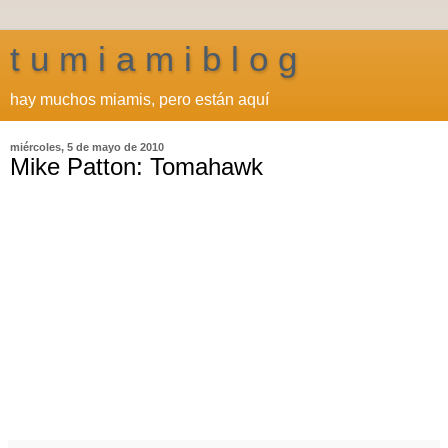
t u m i a m i b l o g
hay muchos miamis, pero están aquí
miércoles, 5 de mayo de 2010
Mike Patton: Tomahawk