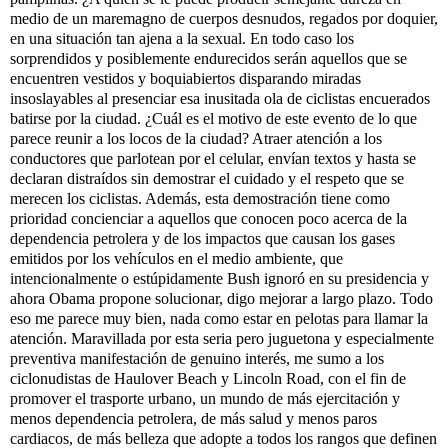
medio de un maremagno de cuerpos desnudos, regados por doquier,
en una situación tan ajena a la sexual. En todo caso los
sorprendidos y posiblemente endurecidos serán aquellos que se
encuentren vestidos y boquiabiertos disparando miradas
insoslayables al presenciar esa inusitada ola de ciclistas encuerados
batirse por la ciudad. ¿Cuál es el motivo de este evento de lo que
parece reunir a los locos de la ciudad? Atraer atención a los
conductores que parlotean por el celular, envían textos y hasta se
declaran distraídos sin demostrar el cuidado y el respeto que se
merecen los ciclistas. Además, esta demostración tiene como
prioridad concienciar a aquellos que conocen poco acerca de la
dependencia petrolera y de los impactos que causan los gases
emitidos por los vehículos en el medio ambiente, que
intencionalmente o estúpidamente Bush ignoró en su presidencia y
ahora Obama propone solucionar, digo mejorar a largo plazo. Todo
eso me parece muy bien, nada como estar en pelotas para llamar la
atención. Maravillada por esta seria pero juguetona y especialmente
preventiva manifestación de genuino interés, me sumo a los
ciclonudistas de Haulover Beach y Lincoln Road, con el fin de
promover el trasporte urbano, un mundo de más ejercitación y
menos dependencia petrolera, de más salud y menos paros
cardiacos, de más belleza que adopte a todos los rangos que definen