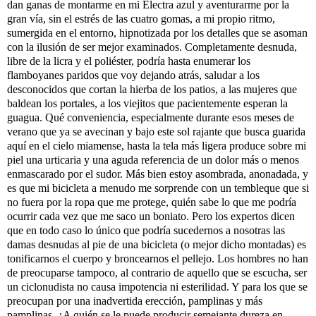
dan ganas de montarme en mi Electra azul y aventurarme por la
gran vía, sin el estrés de las cuatro gomas, a mi propio ritmo,
sumergida en el entorno, hipnotizada por los detalles que se asoman
con la ilusión de ser mejor examinados. Completamente desnuda,
libre de la licra y el poliéster, podría hasta enumerar los
flamboyanes paridos que voy dejando atrás, saludar a los
desconocidos que cortan la hierba de los patios, a las mujeres que
baldean los portales, a los viejitos que pacientemente esperan la
guagua. Qué conveniencia, especialmente durante esos meses de
verano que ya se avecinan y bajo este sol rajante que busca guarida
aquí en el cielo miamense, hasta la tela más ligera produce sobre mi
piel una urticaria y una aguda referencia de un dolor más o menos
enmascarado por el sudor. Más bien estoy asombrada, anonadada, y
es que mi bicicleta a menudo me sorprende con un tembleque que si
no fuera por la ropa que me protege, quién sabe lo que me podría
ocurrir cada vez que me saco un boniato. Pero los expertos dicen
que en todo caso lo único que podría sucedernos a nosotras las
damas desnudas al pie de una bicicleta (o mejor dicho montadas) es
tonificarnos el cuerpo y broncearnos el pellejo. Los hombres no han
de preocuparse tampoco, al contrario de aquello que se escucha, ser
un ciclonudista no causa impotencia ni esterilidad. Y para los que se
preocupan por una inadvertida erección, pamplinas y más
pamplinas. ¿A quién se le puede producir semejante dureza en