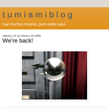
t u m i a m i b l o g
hay muchos miamis, pero están aquí
sábado, 21 de febrero de 2009
We're back!