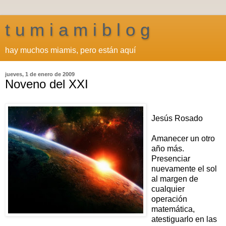
t u m i a m i b l o g
hay muchos miamis, pero están aquí
jueves, 1 de enero de 2009
Noveno del XXI
Jesús Rosado
Amanecer un otro
año más.
Presenciar
nuevamente el sol
al margen de
cualquier
operación
matemática,
atestiguarlo en las