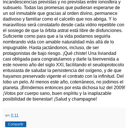
incandescencias previstas y no previstas entre ionosfera y
subsuelo. Todas las promesas que pudieran esperarse de
un sol inmutable que gracias al orden divino, permanece
dadivoso y familiar como el calcetín que nos abriga. Y lo
maravilloso será constatarlo desde cada vidrio repetible con
el sosiego de que la órbita astral está libre de disfunciones.
Suficiente como para que a la vida podamos seguirla
nombrando vida con amable naturalidad más allá de lo
impugnable. Hasta jactándonos, incluso, de ser
protagonistas de bajo riesgo. ¡Qué chiste! Una liviandad
casi obligada para congratularnos y darle la bienvenida a
este noveno año del siglo XXI, facilitando el seudoprotocolo
entusiasta de saludar la persistencia del oxígeno, y de que
hayamos preservado vigente el contrato con la infinitud. Del
lobo un pelo. Al menos este año, coterráneos, no jodimos el
planeta. ¡Brindemos entonces por esta dichosa luz del 2009!
¡Votos por cuerpo sano, buen espíritu y la inaplazable
posibilidad de bienestar! ¡Salud y champagne!
en
0:11
Compartir