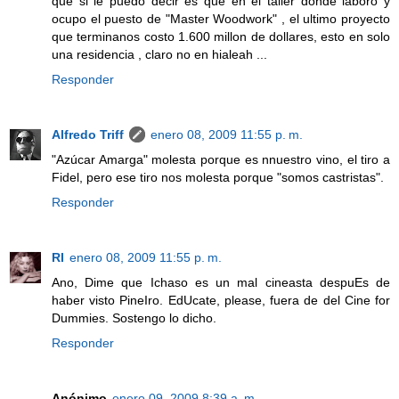
que si le puedo decir es que en el taller donde laboro y
ocupo el puesto de "Master Woodwork" , el ultimo proyecto
que terminanos costo 1.600 millon de dollares, esto en solo
una residencia , claro no en hialeah ...
Responder
Alfredo Triff
enero 08, 2009 11:55 p. m.
"Azúcar Amarga" molesta porque es nnuestro vino, el tiro a
Fidel, pero ese tiro nos molesta porque "somos castristas".
Responder
RI
enero 08, 2009 11:55 p. m.
Ano, Dime que Ichaso es un mal cineasta despuEs de
haber visto PineIro. EdUcate, please, fuera de del Cine for
Dummies. Sostengo lo dicho.
Responder
Anónimo
enero 09, 2009 8:39 a. m.