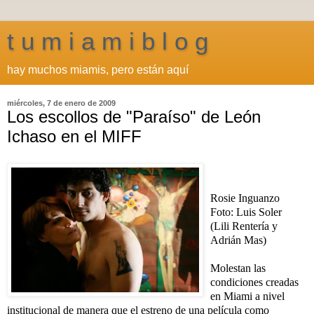
t u m i a m i b l o g
hay muchos miamis, pero están aquí
miércoles, 7 de enero de 2009
Los escollos de "Paraíso" de León
Ichaso en el MIFF
Rosie Inguanzo
Foto: Luis Soler
(Lili Rentería y
Adrián Mas)
Molestan las
condiciones creadas
en Miami a nivel
institucional de manera que el estreno de una película como