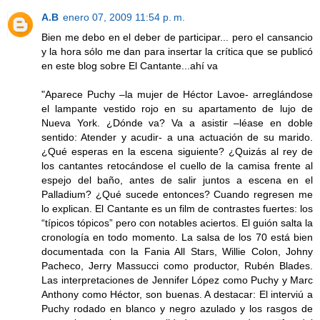
A.B
enero 07, 2009 11:54 p. m.
Bien me debo en el deber de participar... pero el cansancio
y la hora sólo me dan para insertar la crítica que se publicó
en este blog sobre El Cantante...ahí va
"Aparece Puchy –la mujer de Héctor Lavoe- arreglándose
el lampante vestido rojo en su apartamento de lujo de
Nueva York. ¿Dónde va? Va a asistir –léase en doble
sentido: Atender y acudir- a una actuación de su marido.
¿Qué esperas en la escena siguiente? ¿Quizás al rey de
los cantantes retocándose el cuello de la camisa frente al
espejo del baño, antes de salir juntos a escena en el
Palladium? ¿Qué sucede entonces? Cuando regresen me
lo explican. El Cantante es un film de contrastes fuertes: los
“típicos tópicos” pero con notables aciertos. El guión salta la
cronología en todo momento. La salsa de los 70 está bien
documentada con la Fania All Stars, Willie Colon, Johny
Pacheco, Jerry Massucci como productor, Rubén Blades.
Las interpretaciones de Jennifer López como Puchy y Marc
Anthony como Héctor, son buenas. A destacar: El interviú a
Puchy rodado en blanco y negro azulado y los rasgos de