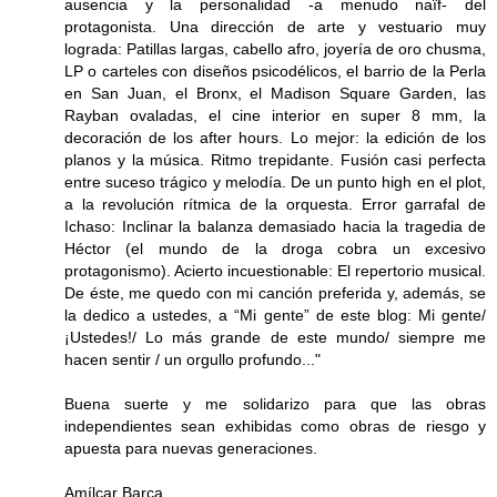
ausencia y la personalidad -a menudo naïf- del
protagonista. Una dirección de arte y vestuario muy
lograda: Patillas largas, cabello afro, joyería de oro chusma,
LP o carteles con diseños psicodélicos, el barrio de la Perla
en San Juan, el Bronx, el Madison Square Garden, las
Rayban ovaladas, el cine interior en super 8 mm, la
decoración de los after hours. Lo mejor: la edición de los
planos y la música. Ritmo trepidante. Fusión casi perfecta
entre suceso trágico y melodía. De un punto high en el plot,
a la revolución rítmica de la orquesta. Error garrafal de
Ichaso: Inclinar la balanza demasiado hacia la tragedia de
Héctor (el mundo de la droga cobra un excesivo
protagonismo). Acierto incuestionable: El repertorio musical.
De éste, me quedo con mi canción preferida y, además, se
la dedico a ustedes, a “Mi gente” de este blog: Mi gente/
¡Ustedes!/ Lo más grande de este mundo/ siempre me
hacen sentir / un orgullo profundo..."
Buena suerte y me solidarizo para que las obras
independientes sean exhibidas como obras de riesgo y
apuesta para nuevas generaciones.
Amílcar Barca