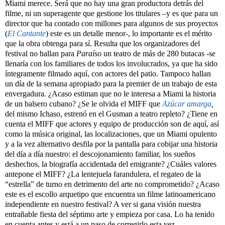
Miami merece. Será que no hay una gran productora detrás del
filme, ni un superagente que gestione los titulares –y es que para un
director que ha contado con millones para algunos de sus proyectos
(
El Cantante
)
este es un detalle menor-, lo importante es el mérito
que la obra obtenga para sí. Resulta que los organizadores del
festival no hallan para
Paraíso
un teatro de más de 280 butacas -se
llenaría con los familiares de todos los involucrados, ya que ha sido
íntegramente filmado aquí, con actores del patio. Tampoco hallan
un día de la semana apropiado para la premier de un trabajo de esta
envergadura. ¿Acaso estiman que no le interesa a Miami la historia
de un balsero cubano? ¿Se le olvida el MIFF que
Azúcar amarga
,
del mismo Ichaso, estrenó en el Gusman a teatro repleto? ¿Tiene en
cuenta el MIFF que actores y equipo de producción son de aquí, así
como la música original, las localizaciones, que un Miami opulento
y a la vez alternativo desfila por la pantalla para cobijar una historia
del día a día nuestro: el descojonamiento familiar, los sueños
deshechos, la biografía accidentada del emigrante? ¿Cuáles valores
antepone el MIFF? ¿La lentejuela farandulera, el regateo de la
“estrella” de turno en detrimento del arte no comprometido? ¿Acaso
este es el escollo arquetipo que encuentra un filme latinoamericano
independiente en nuestro festival? A ver si gana visión nuestra
entrañable fiesta del séptimo arte y empieza por casa. Lo ha tenido
en cuenta antes y está a un paso de corregirlo esta vez.