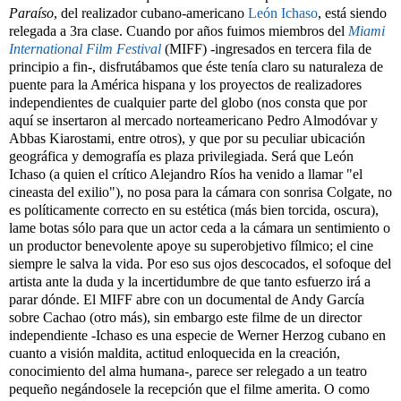
Paraíso
, del realizador cubano-americano
León Ichaso
, está siendo
relegada a 3ra clase. Cuando por años fuimos miembros del
Miami
International Film Festival
(MIFF) -ingresados en tercera fila de
principio a fin-, disfrutábamos que éste tenía claro su naturaleza de
puente para la América hispana y los proyectos de realizadores
independientes de cualquier parte del globo (nos consta que por
aquí se insertaron al mercado norteamericano Pedro Almodóvar y
Abbas Kiarostami, entre otros), y que por su peculiar ubicación
geográfica y demografía es plaza privilegiada. Será que León
Ichaso (a quien el crítico Alejandro Ríos ha venido a llamar "el
cineasta del exilio"), no posa para la cámara con sonrisa Colgate, no
es políticamente correcto en su estética (más bien torcida, oscura),
lame botas sólo para que un actor ceda a la cámara un sentimiento o
un productor benevolente apoye su superobjetivo fílmico; el cine
siempre le salva la vida. Por eso sus ojos descocados, el sofoque del
artista ante la duda y la incertidumbre de que tanto esfuerzo irá a
parar dónde. El MIFF abre con un documental de Andy García
sobre Cachao (otro más), sin embargo este filme de un director
independiente -Ichaso es una especie de Werner Herzog cubano en
cuanto a visión maldita, actitud enloquecida en la creación,
conocimiento del alma humana-, parece ser relegado a un teatro
pequeño negándosele la recepción que el filme amerita. O como