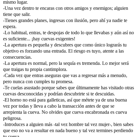
mismo lugar.
-Una vez dentro te encaras con otros amigos y enemigos; alguien
tiene que salir.
-Tienes grandes planes, ingresas con ilusión, pero ahí ya nadie te
espera.
-Lo habitual, entras, te despojas de todo lo que llevabas y aún así no
es suficiente... ¡hay cuevas exigentes!
-La apertura es pequeña y descubres que como único lograrás tu
objetivo es forzando una entrada. El riesgo es tuyo, atente a las
consecuencias.
-La apertura es normal, pero la sequía es tremenda. Lo mejor será
que traigas tu propia cantimplora.
-Cada vez que entras aseguras que vas a regresar más a menudo,
pero nunca con cumples tu promesa.
-Te cuelas asustado porque sabes que últimamente has visitado otras
cuevas desconocidas y podrían descubrirte si te descuidas.
-El horno no está para galleticas, así que métete ya de una buena
vez por todas y lleva a cabo la transacción antes de que se
arrepienta la cueva. No olvides que cueva encabronada es cueva
peligrosa.
-Introduces a alguien más -tal vez hombre tal vez mujer-, bien sabes
que eso no va a resultar en nada bueno y tal vez termines perdiendo
tu cueva.