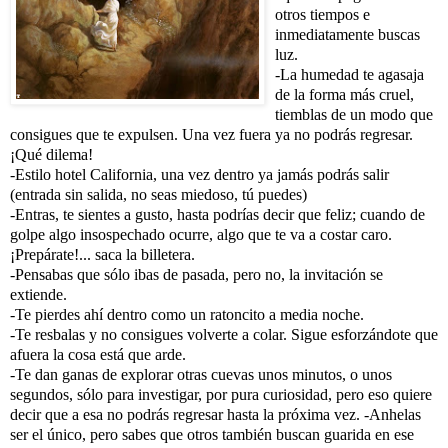
otros tiempos e
inmediatamente buscas
luz.
-La humedad te agasaja
de la forma más cruel,
tiemblas de un modo que
consigues que te expulsen. Una vez fuera ya no podrás regresar.
¡Qué dilema!
-Estilo hotel California, una vez dentro ya jamás podrás salir
(entrada sin salida, no seas miedoso, tú puedes)
-Entras, te sientes a gusto, hasta podrías decir que feliz; cuando de
golpe algo insospechado ocurre, algo que te va a costar caro.
¡Prepárate!... saca la billetera.
-Pensabas que sólo ibas de pasada, pero no, la invitación se
extiende.
-Te pierdes ahí dentro como un ratoncito a media noche.
-Te resbalas y no consigues volverte a colar. Sigue esforzándote que
afuera la cosa está que arde.
-Te dan ganas de explorar otras cuevas unos minutos, o unos
segundos, sólo para investigar, por pura curiosidad, pero eso quiere
decir que a esa no podrás regresar hasta la próxima vez.
-Anhelas
ser el único, pero sabes que otros también buscan guarida en ese