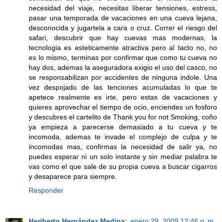
necesidad del viaje, necesitas liberar tensiones, estress,
pasar una temporada de vacaciones en una cueva lejana,
desconocida y jugartela a cara o cruz. Correr el riesgo del
safari, descubrir que hay cuevas mas modernas, la
tecnologia es esteticamente atractiva pero al tacto no, no
es lo mismo, terminas por confirmar que como tu cueva no
hay dos, ademas la aseguradora exigio el uso del casco, no
se responsabilizan por accidentes de ninguna indole. Una
vez despojado de las tenciones acumuladas lo que te
apetece realmente es irte, pero estas de vacaciones y
quieres aprovechar el tiempo de ocio, enciendes un fosforo
y descubres el cartelito de Thank you for not Smoking, coño
ya empieza a parecerse demasiado a tu cueva y te
incomoda, ademas te invade el complejo de culpa y te
incomodas mas, confirmas la necesidad de salir ya, no
puedes esperar ni un solo instante y sin mediar palabra te
vas como el que sale de su propia cueva a buscar cigarros
y desaparece para siempre.
Responder
Heriberto Hernández Medina:
enero 29, 2009 12:46 p. m.