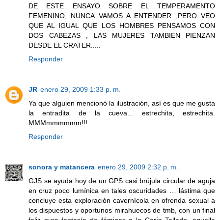
DE ESTE ENSAYO SOBRE EL TEMPERAMENTO
FEMENINO, NUNCA VAMOS A ENTENDER ,PERO VEO
QUE AL IGUAL QUE LOS HOMBRES PENSAMOS CON
DOS CABEZAS , LAS MUJERES TAMBIEN PIENZAN
DESDE EL CRATER.....
Responder
JR
enero 29, 2009 1:33 p. m.
Ya que alguien mencionó la ilustración, así es que me gusta
la entradita de la cueva... estrechita, estrechita.
MMMmmmmmm!!!
Responder
sonora y matancera
enero 29, 2009 2:32 p. m.
GJS se ayuda hoy de un GPS casi brújula circular de aguja
en cruz poco lumínica en tales oscuridades … lástima que
concluye esta exploración cavernícola en ofrenda sexual a
los dispuestos y oportunos mirahuecos de tmb, con un final
feliz pura fantasía de féminas a lo Corín Tellado, aquella