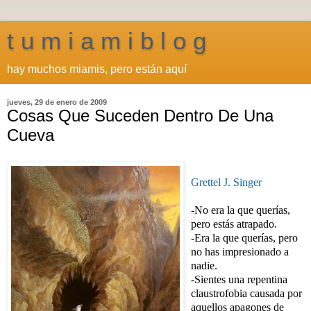
t u m i a m i b l o g
hay muchos miamis, pero están aquí
jueves, 29 de enero de 2009
Cosas Que Suceden Dentro De Una
Cueva
Grettel J. Singer
-No era la que querías,
pero estás atrapado.
-Era la que querías, pero
no has impresionado a
nadie.
-Sientes una repentina
claustrofobia causada por
aquellos apagones de