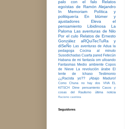
palo con el falo
Relatos
egoístas de Ramón Alejandro
In Memoriam
Política y
politiquería
En blúmer y
ajustadores
Eleva el
pensamiento
Libidinosa
La
Paloma
Las aventuras de Nilo
Por el culo
Relatos de Ernesto
González
aRQuiTecTuRa y
diSeÑo
Las aventuras de Adua la
pedagoga
Cocina al minuto
Susodichadas
Cuarta pared
Fetecún
Habana de mi fantasía
om ulloando
Fantasmas
Medio ambiente
Copos
de Nieve
La revolución árabe
El
lente de Ichaso
Testimonio
¿¿Racista yo??
¡Abajo Maduro!
Como Chuna no hay dos
VIVA EL
KITSCH
Dime pensamiento
Casos y
cosas del Raulismo
última noticia
Racismo castrista
Seguidores