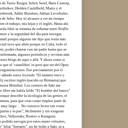
 de Tonio Kroger, Julien Sorel, Hans Castorp,
kólnikov, Holden Cauldfield, Mario y el
nbrook, Addie Bundren, Adrian Leverkuhn,
a de Sebo. Hoy ni alcanzo a ver mi tiempo
re el trabajo, mis hijas y el inglés. Hasta ahí
eda libre se termina de esfumar entre
Netflix
mero y la seguridad del día para navegar.
 gmail porque alguien me dijo que tenía más
a cual tuve que abrir porque en Cuba, todo el
nte, poder chatear con mi padre hasta que se
ar informada, algunos periódicos y revistas más
 otros blogs de aquí o allá. Y ahora como si
 que el ‘caraelibro’ es peor que ser del Opus
congratulaciones.
Fue precisamente por el
l sábado estoy leyendo “El número trece y
 escritor inglés (nacido en Birmania) que
 Guerra Mundial. Los cuentos de Saki me
ste libro me había leído “El hombre del banco”
que describe la sicología de las gentes, el
ratura, para que veas como empleo parte de
ace muy largo…
No conozco lector tan voraz
guerra y la paz”, fácilmente y sin exagerar
ukhov, Volkonsky, Rostov o Kuraguin.
a podido navegar por estos mares virtuales,
” blog “literario”, no he leído a Saki, ni a