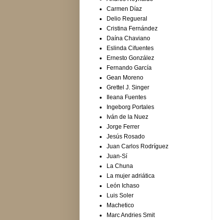
Carmen Díaz
Delio Regueral
Cristina Fernández
Daína Chaviano
Eslinda Cifuentes
Ernesto González
Fernando García
Gean Moreno
Grettel J. Singer
Ileana Fuentes
Ingeborg Portales
Iván de la Nuez
Jorge Ferrer
Jesús Rosado
Juan Carlos Rodríguez
Juan-Sí
La Chuna
La mujer adriática
León Ichaso
Luis Soler
Machetico
Marc Andries Smit