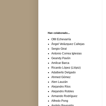
Han colaborado...
Ofill Echevarría
Ángel Velázquez Callejas
Sergio Giral
Antonio Correa Iglesias
Geandy Pavón
Amílcar Barca
Ricardo López (Llópiz)
Adalberto Delgado
Ahmed Gómez
Alen Lauzán
Alejandro Ríos
Alejandro Robles
Armando Rodríguez
Alfredo Pong
Andrés Reynaldo