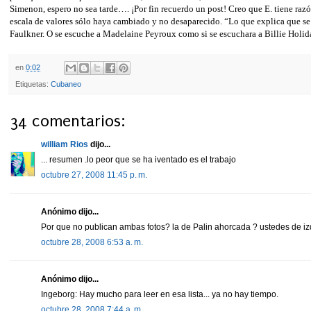
Simenon, espero no sea tarde…. ¡Por fin recuerdo un post! Creo que E. tiene razón
escala de valores sólo haya cambiado y no desaparecido. “Lo que explica que se
Faulkner. O se escuche a Madelaine Peyroux como si se escuchara a Billie Holid
en
0:02
Etiquetas:
Cubaneo
34 comentarios:
william Rios
dijo...
... resumen .lo peor que se ha iventado es el trabajo
octubre 27, 2008 11:45 p. m.
Anónimo dijo...
Por que no publican ambas fotos? la de Palin ahorcada ? ustedes de i
octubre 28, 2008 6:53 a. m.
Anónimo dijo...
Ingeborg: Hay mucho para leer en esa lista... ya no hay tiempo.
octubre 28, 2008 7:44 a. m.