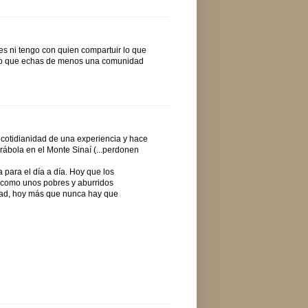
es ni tengo con quien compartuir lo que
 como que echas de menos una comunidad
a cotidianidad de una experiencia y hace
arábola en el Monte Sinaí (...perdonen
a para el día a día. Hoy que los
o como unos pobres y aburridos
dad, hoy más que nunca hay que