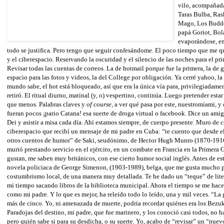
vilo, acompañada
Taras Bulba, Ras
Mago, Los Budde
papá Goriot, Bol
evaporándose, ent
todo se justifica. Pero tengo que seguir confesándome. El poco tiempo que me qu
y el ciberespacio. Reservando la oscuridad y el silencio de las noches para el pri
Revisar todas las cuentas de correos. La de hotmail porque fue la primera, la de
espacio para las fotos y videos, la del College por obligación. Ya cerré yahoo, l
mundo sabe, el hot está bloqueado, así que era la única vía para, privilegiadame
retiró. El ritual diurno, matinal (y, o) vespertino, continúa. Luego pretender est
que menos. Palabras claves y
of course
, a ver qué pasa por este, nuestromiami, y
fueran pocos ¡pario Catana! esa suerte de droga virtual o facebook. Dice un amigo
Dei y asistir a misa cada día. Ahí estamos siempre, de cuerpo presente. Muro de 
ciberespacio que recibí un mensaje de mi padre en Cuba: “te cuento que desde e
otros cuentos de humor” de Saki, seudónimo, de Hector Hugh Munro (1870-1916),
murió prestando servicio en el ejército, en un combate en Francia en la Primera
gustan, me saben muy británicos, con ese cierto humor social inglés. Antes de e
novela policiaca de George Simenon, (1903-1989), belga, que me gusta mucho por
costumbrismo local, de una manera muy detallada. Te he dado un “teque” de lite
mi tiempo sacando libros de la biblioteca municipal. Ahora el tiempo se me h
como mi padre. Y lo que es mejor, ha releído todo lo leído, una y mil veces. “La 
más de cinco. Yo, ni amenazada de muerte, podría recordar quiénes era los Bez
Paradojas del destino, mi padre, que fue marinero, y los conoció casi todos, no h
pero quién sabe si para su desdicha, o su suerte. Yo, acabo de “revisar” un “nuevo