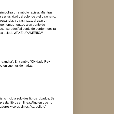
simboliza un simbolo racista. Mientras
esclusivitad del color de piel o racismo.
pañola, y otras razas, al usar un
 que hemos llegado a un punto de
utocensurados" al punto de perder nuestra
 Cuba actual. WAKE UP AMERICA!
"engancha". En cambio "Olvidado Rey
eo en cuentos de hadas.
erto incluia solo dos libros robados. Se
prestar libros en linea. Alquien que no
radores y celosisimos. "caraelibro"