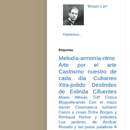
"Borges y yo"
Hablemos...
Etiquetas
Melodía-armonía-ritmo
Arte por el arte
Castrismo nuestro de
cada día
Cubaneo
Xtra-jodido
Deslindes
de Eslinda Cifuentes
Miami
Alfredo Triff
Crítica
Blogosferando
Con el mazo
dando
Cinemateca tumiami
Casos y cosas
Entre Borges y
Rimbaud
Humor y jodedera
Los jardines de Amílcar
Rosado y las putas palabras
A