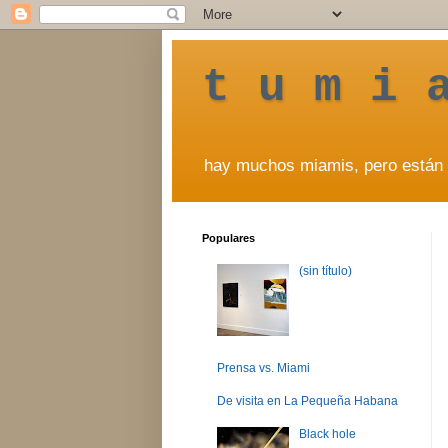
t u m i 
hay muchos miamis, pero están 
Populares
(sin título)
Prensa vs. Miami
De visita en La Pequeña Habana
Black hole