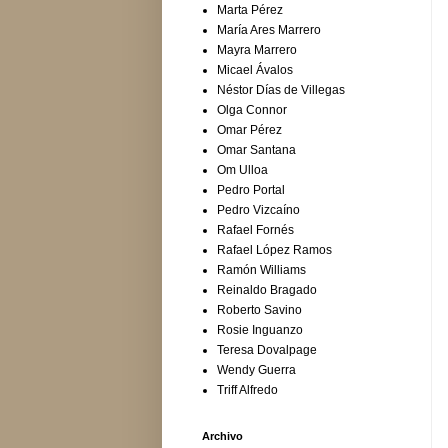
Marta Pérez
María Ares Marrero
Mayra Marrero
Micael Ávalos
Néstor Días de Villegas
Olga Connor
Omar Pérez
Omar Santana
Om Ulloa
Pedro Portal
Pedro Vizcaíno
Rafael Fornés
Rafael López Ramos
Ramón Williams
Reinaldo Bragado
Roberto Savino
Rosie Inguanzo
Teresa Dovalpage
Wendy Guerra
Triff Alfredo
Archivo