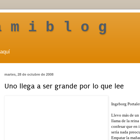
a m i b l o g
aquí
martes, 28 de octubre de 2008
Uno llega a ser grande por lo que lee
Ingeborg Portale
Llevo más de un 
llama de la rein
confesar que en i
sería nada preoc
Empatar la mañana