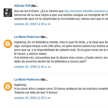
Alfredo Triff
dijo...
Ano de las 6:53am: ¿Es lo mismo que
dos neonazis intenten asesinar a
personas de la raza negra a que una familia cuelgue un monigote de 
sorprende (que no te sorprenda) tu inconsistencia, menos aún que lo a
octubre 28, 2008 11:30 a. m.
La Mano Poderosa
dijo...
Ingeborg, En mi biblioteca mental, mas lo que he leido, y la ctual que 
algo. Aunque lleque a los 200 años, no pdre leerlos todos! A la misma v
poco que se, y la imposibilidad de saberlo todo. Es la gran ironio de la
te haces, y menos sabes.
A la misma vez, encuentras que te aburre mas cosas, y hasta veces, la
debo de encerrar dentro de mi biblioteca y nunca salir?
octubre 28, 2008 11:44 a. m.
La Mano Poderosa
dijo...
Ingeborg,
A los doce años compre unos 10 tomos antiquos de los escritos completo
Todavia me falta de leer 3 tomos!
octubre 28, 2008 11:50 a. m.