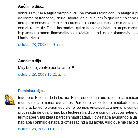
Anónimo dijo...
sobre esto, hace algun tiempo tuve una conversacion con un amigo a pro
de literatura francesa, Pierre Bayard, en el cual decía que uno no tien
libro para conversar con cierta autoridad sobre el mismo, cosa en la qu
con el franchute. De todos modos, quiza hasta se diviertan un poco con 
http://entertainment.timesonline.co.uk/tol/arts_and_entertainment/book
Unaba Nero
octubre 28, 2008 9:59 a. m.
Anónimo dijo...
Muy bueno, vuelvo por la tarde. RI
octubre 28, 2008 10:21 a. m.
Feminista
dijo...
Ingeborg: El tema de la lectura. El perenne tema que trato de comunica
menos, mucho menos que antes. Pero creo, y esto lo he meditado últi
manera. La generación que viene lee mas encapsuladamente, o con o
procesada de otra forma. Los lectores hard core como nosotros notamos
term paper y las ideas parecen masticadas. Hoy estaba ayudando a un
hablaba conmigo estaba textmessaging a su novia. Algo que me sacó d
octubre 28, 2008 11:13 a. m.