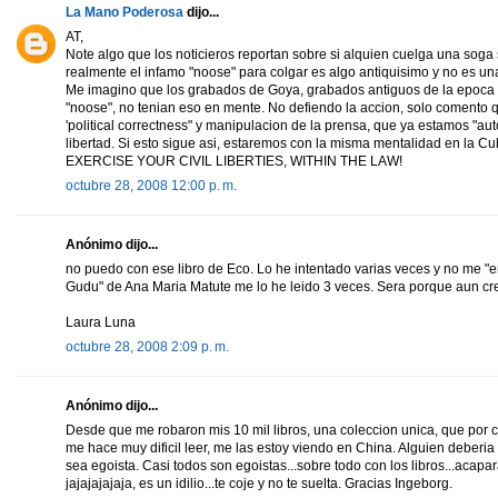
La Mano Poderosa
dijo...
AT,
Note algo que los noticieros reportan sobre si alquien cuelga una soga 
realmente el infamo "noose" para colgar es algo antiquisimo y no es una 
Me imagino que los grabados de Goya, grabados antiguos de la epoca es
"noose", no tenian eso en mente. No defiendo la accion, solo comento
'political correctness" y manipulacion de la prensa, que ya estamos "a
libertad. Si esto sigue asi, estaremos con la misma mentalidad en la
EXERCISE YOUR CIVIL LIBERTIES, WITHIN THE LAW!
octubre 28, 2008 12:00 p. m.
Anónimo dijo...
no puedo con ese libro de Eco. Lo he intentado varias veces y no me 
Gudu" de Ana Maria Matute me lo he leido 3 veces. Sera porque aun cr
Laura Luna
octubre 28, 2008 2:09 p. m.
Anónimo dijo...
Desde que me robaron mis 10 mil libros, una coleccion unica, que por ci
me hace muy dificil leer, me las estoy viendo en China. Alguien deberia 
sea egoista. Casi todos son egoistas...sobre todo con los libros...acapa
jajajajajaja, es un idilio...te coje y no te suelta. Gracias Ingeborg.