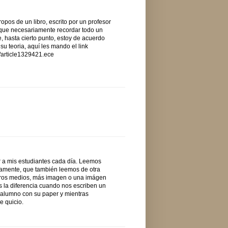
pos de un libro, escrito por un profesor
e que necesariamente recordar todo un
e, hasta cierto punto, estoy de acuerdo
su teoria, aquí les mando el link
s/article1329421.ece
r a mis estudiantes cada día. Leemos
mamente, que también leemos de otra
tros medios, más imagen o una imágen
 la diferencia cuando nos escriben un
 alumno con su paper y mientras
e quicio.