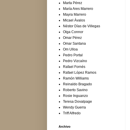
Marta Pérez
María Ares Marrero
Mayra Marrero
Micael Ávalos
Néstor Días de Villegas
Olga Connor
Omar Pérez
Omar Santana
Om Ulloa
Pedro Portal
Pedro Vizcaíno
Rafael Fornés
Rafael López Ramos
Ramón Williams
Reinaldo Bragado
Roberto Savino
Rosie Inguanzo
Teresa Dovalpage
Wendy Guerra
Triff Alfredo
Archivo