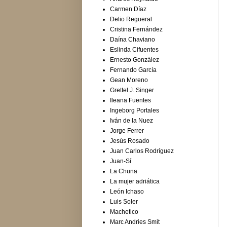
Carmen Díaz
Delio Regueral
Cristina Fernández
Daína Chaviano
Eslinda Cifuentes
Ernesto González
Fernando García
Gean Moreno
Grettel J. Singer
Ileana Fuentes
Ingeborg Portales
Iván de la Nuez
Jorge Ferrer
Jesús Rosado
Juan Carlos Rodríguez
Juan-Sí
La Chuna
La mujer adriática
León Ichaso
Luis Soler
Machetico
Marc Andries Smit