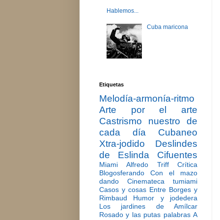
Hablemos...
Cuba maricona
Etiquetas
Melodía-armonía-ritmo
Arte por el arte
Castrismo nuestro de
cada día
Cubaneo
Xtra-jodido
Deslindes
de Eslinda Cifuentes
Miami
Alfredo Triff
Crítica
Blogosferando
Con el mazo
dando
Cinemateca tumiami
Casos y cosas
Entre Borges y
Rimbaud
Humor y jodedera
Los jardines de Amílcar
Rosado y las putas palabras
A