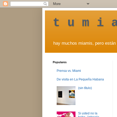
t u m i 
hay muchos miamis, pero están 
Populares
Prensa vs. Miami
De visita en La Pequeña Habana
(sin título)
Si usted no la
bebe, úntesela