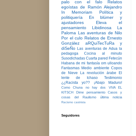
palo con el falo
Relatos
egoístas de Ramón Alejandro
In Memoriam
Política y
politiquería
En blúmer y
ajustadores
Eleva el
pensamiento
Libidinosa
La
Paloma
Las aventuras de Nilo
Por el culo
Relatos de Ernesto
González
aRQuiTecTuRa y
diSeÑo
Las aventuras de Adua la
pedagoga
Cocina al minuto
Susodichadas
Cuarta pared
Fetecún
Habana de mi fantasía
om ulloando
Fantasmas
Medio ambiente
Copos
de Nieve
La revolución árabe
El
lente de Ichaso
Testimonio
¿¿Racista yo??
¡Abajo Maduro!
Como Chuna no hay dos
VIVA EL
KITSCH
Dime pensamiento
Casos y
cosas del Raulismo
última noticia
Racismo castrista
Seguidores