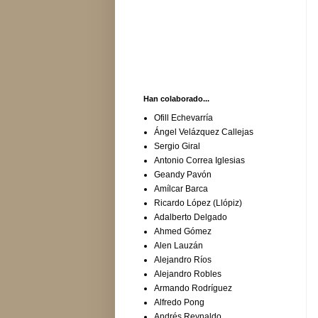
Han colaborado...
Ofill Echevarría
Ángel Velázquez Callejas
Sergio Giral
Antonio Correa Iglesias
Geandy Pavón
Amílcar Barca
Ricardo López (Llópiz)
Adalberto Delgado
Ahmed Gómez
Alen Lauzán
Alejandro Ríos
Alejandro Robles
Armando Rodríguez
Alfredo Pong
Andrés Reynaldo