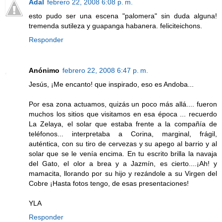
Adal
febrero 22, 2008 6:08 p. m.
esto pudo ser una escena "palomera" sin duda alguna!
tremenda sutileza y guapanga habanera. feliciteichons.
Responder
Anónimo
febrero 22, 2008 6:47 p. m.
Jesús, ¡Me encanto! que inspirado, eso es Andoba...
Por esa zona actuamos, quizás un poco más allá.... fueron
muchos los sitios que visitamos en esa época ... recuerdo
La Zelaya, el solar que estaba frente a la compañía de
teléfonos... interpretaba a Corina, marginal, frágil,
auténtica, con su tiro de cervezas y su apego al barrio y al
solar que se le venía encima. En tu escrito brilla la navaja
del Gato, el olor a brea y a Jazmín, es cierto....¡Ah! y
mamacita, llorando por su hijo y rezándole a su Virgen del
Cobre ¡Hasta fotos tengo, de esas presentaciones!
YLA
Responder