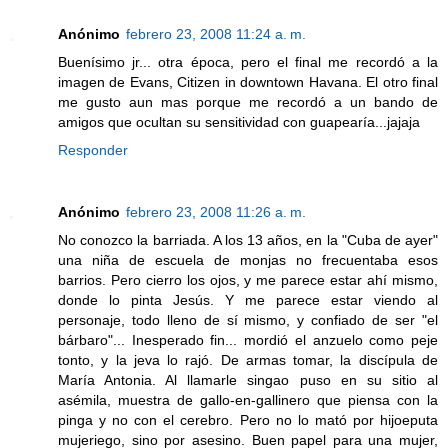
Anónimo
febrero 23, 2008 11:24 a. m.
Buenísimo jr... otra época, pero el final me recordó a la
imagen de Evans, Citizen in downtown Havana. El otro final
me gusto aun mas porque me recordó a un bando de
amigos que ocultan su sensitividad con guapearía...jajaja
Responder
Anónimo
febrero 23, 2008 11:26 a. m.
No conozco la barriada. A los 13 años, en la "Cuba de ayer"
una niña de escuela de monjas no frecuentaba esos
barrios. Pero cierro los ojos, y me parece estar ahí mismo,
donde lo pinta Jesús. Y me parece estar viendo al
personaje, todo lleno de sí mismo, y confiado de ser "el
bárbaro"... Inesperado fin... mordió el anzuelo como peje
tonto, y la jeva lo rajó. De armas tomar, la discípula de
María Antonia. Al llamarle singao puso en su sitio al
asémila, muestra de gallo-en-gallinero que piensa con la
pinga y no con el cerebro. Pero no lo mató por hijoeputa
mujeriego, sino por asesino. Buen papel para una mujer,