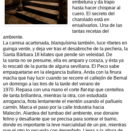
embetuna y da trapo
hasta hacer chispear al
cuero. El secreto del
charolado está en
ensalivarlos. Una de las
tantas recetas del
ambiente.
La camisa acartonada, blanquísima también, luce ribetes en
guinga verde, y deja ver tras el desabroche de la pechera, la
Santa Bárbara 18 kilates que pende sin veleidad. De
la santa no se presume, ella es amparo y coraza, y ésta ya
lo rescató de la punta de alguna sevillana. El Peco sabe
empaquetarse en la elegancia bullera.
Anda con la f
inura
macha que hay lucir cuando se recorre el callejón de Bernal
un domingo a las tres de la tarde del verano de
1970. Repasa con una mano el corte
flat-top
que centellea
de tanta brillantina, mientras la otra, con estudiada
arrogancia, frota lentamente el mentón usando el pañuelo
carmín. Marca el paso por la calle Industria hacia
Malecón. Alardea del tumbao del ambiente, ese donaire
felino y desafiante que se precisa para sortear el barrio,
donde es importante la leve marcialidad de un pie, mientras
que el otro lo secunda con desenfado. Llega a la altura de