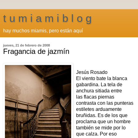
t u m i a m i b l o g
hay muchos miamis, pero están aquí
jueves, 21 de febrero de 2008
Fragancia de jazmín
Jesús Rosado
El viento bate la blanca
gabardina. La tela de
anchura sitiada entre
las flacas piernas
contrasta con las punteras
estiletes arduamente
bruñidas. Es de los que
proclama que un hombre
también se mide por lo
que calza. Por eso