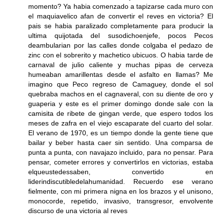
momento? Ya habia comenzado a tapizarse cada muro con
el maquiavelico afan de convertir el reves en victoria? El
pais se habia paralizado completamente para producir la
ultima quijotada del susodichoenjefe, pocos Pecos
deambularian por las calles donde colgaba el pedazo de
zinc con el sobrerito y machetico ubicuos. O habia tarde de
carnaval de julio caliente y muchas pipas de cerveza
humeaban amarillentas desde el asfalto en llamas? Me
imagino que Peco regreso de Camaguey, donde el sol
quebraba machos en el cagnaveral, con su diente de oro y
guaperia y este es el primer domingo donde sale con la
camisita de ribete de gingan verde, que espero todos los
meses de zafra en el viejo escaparate del cuarto del solar.
El verano de 1970, es un tiempo donde la gente tiene que
bailar y beber hasta caer sin sentido. Una comparsa de
punta a punta, con navajazo incluido, para no pensar. Para
pensar, cometer errores y convertirlos en victorias, estaba
elqueustedessaben, convertido en
liderindiscutibledelahumanidad. Recuerdo ese verano
fielmente, con mi primera nigna en los brazos y el unisono,
monocorde, repetido, invasivo, transgresor, envolvente
discurso de una victoria al reves