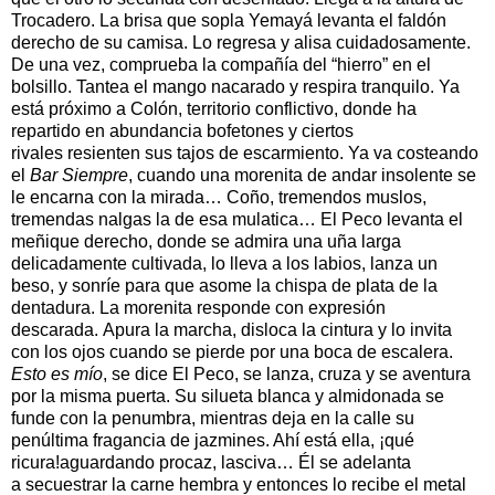
Trocadero. La brisa que sopla Yemayá levanta el faldón
derecho de su camisa. Lo regresa y alisa cuidadosamente.
De una vez, comprueba la compañía del “hierro” en el
bolsillo. Tantea el mango nacarado y respira tranquilo. Ya
está próximo a Colón, territorio conflictivo, donde ha
repartido en abundancia bofetones y ciertos
rivales resienten sus tajos de escarmiento. Ya va costeando
el
Bar Siempre
, cuando una morenita de andar insolente se
le encarna con la mirada… Coño, tremendos muslos,
tremendas nalgas la de esa mulatica… El Peco levanta el
meñique derecho, donde se admira una uña larga
delicadamente cultivada, lo lleva a los labios, lanza un
beso, y sonríe para que asome la chispa de plata de la
dentadura. La morenita responde con expresión
descarada. Apura la marcha, disloca la cintura y lo invita
con los ojos cuando se pierde por una boca de escalera.
Esto es mío
, se dice El Peco, se lanza, cruza y se aventura
por la misma puerta. Su silueta blanca y almidonada se
funde con la penumbra, mientras deja en la calle su
penúltima fragancia de jazmines. Ahí está ella, ¡qué
ricura!aguardando procaz, lasciva… Él se adelanta
a secuestrar la carne hembra y entonces lo recibe el metal