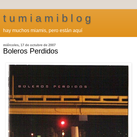
t u m i a m i b l o g
hay muchos miamis, pero están aquí
miércoles, 17 de octubre de 2007
Boleros Perdidos