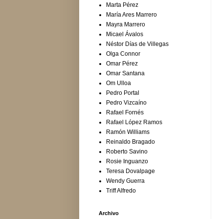
Marta Pérez
María Ares Marrero
Mayra Marrero
Micael Ávalos
Néstor Días de Villegas
Olga Connor
Omar Pérez
Omar Santana
Om Ulloa
Pedro Portal
Pedro Vizcaíno
Rafael Fornés
Rafael López Ramos
Ramón Williams
Reinaldo Bragado
Roberto Savino
Rosie Inguanzo
Teresa Dovalpage
Wendy Guerra
Triff Alfredo
Archivo