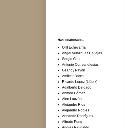
Han colaborado...
Ofill Echevarría
Ángel Velázquez Callejas
Sergio Giral
Antonio Correa Iglesias
Geandy Pavón
Amílcar Barca
Ricardo López (Llópiz)
Adalberto Delgado
Ahmed Gómez
Alen Lauzán
Alejandro Ríos
Alejandro Robles
Armando Rodríguez
Alfredo Pong
Andrés Reynaldo