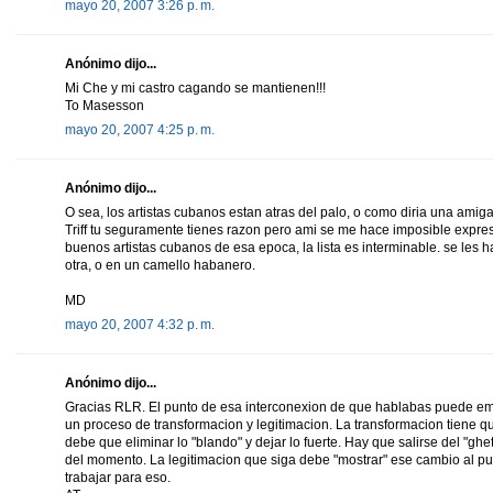
mayo 20, 2007 3:26 p. m.
Anónimo dijo...
Mi Che y mi castro cagando se mantienen!!!
To Masesson
mayo 20, 2007 4:25 p. m.
Anónimo dijo...
O sea, los artistas cubanos estan atras del palo, o como diria una amig
Triff tu seguramente tienes razon pero ami se me hace imposible expre
buenos artistas cubanos de esa epoca, la lista es interminable. se les
otra, o en un camello habanero.
MD
mayo 20, 2007 4:32 p. m.
Anónimo dijo...
Gracias RLR. El punto de esa interconexion de que hablabas puede e
un proceso de transformacion y legitimacion. La transformacion tiene q
debe que eliminar lo "blando" y dejar lo fuerte. Hay que salirse del "ghet
del momento. La legitimacion que siga debe "mostrar" ese cambio al p
trabajar para eso.