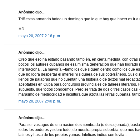
Anónimo dijo...
Triff estas armando bateo un domingo que lo que hay que hacer es ir a 
MD
mayo 20, 2007 2:16 p. m.
Anónimo dijo...
Creo que eso ha estado pasando también, en cierta medida, con otras art
pocos los autores cubanos de esa misma generación que han logrado in
internacional. La mayoría --tanto los que siguen dentro como los que est
que no logra despertar el interés ni siquiera de sus coterráneos. Sus d
llenos de palabras que no cuentan una historia o de textos mal redacta
aceptables en Cuba para concursos provinciales de talleres literarios.
supuesto, que todos conocemos. Pero se trata de dos o tres casos cas
marasmo de mediocridad e incultura que azota las letras cubanas, tanto
mayo 20, 2007 2:40 p. m.
Anónimo dijo...
Para ser vastagos de una nacion desmembrada (o descojonada), basta
todos los poderes y sobre todo, de nuestra propia soberbia, que nos ha
latinos y hasta de los propios yumas. Infelices indios con levita...