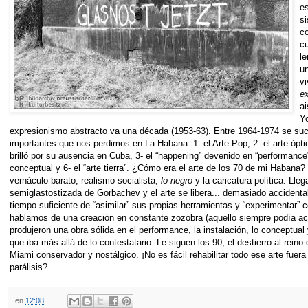
e
s
co
c
le
un
vi
ex
a
Yo
expresionismo abstracto va una década (1953-63). Entre 1964-1974 se suc
importantes que nos perdimos en La Habana: 1- el Arte Pop, 2- el arte ópt
brilló por su ausencia en Cuba, 3- el “happening” devenido en “performance”,
conceptual y 6- el “arte tierra”. ¿Cómo era el arte de los 70 de mi Habana
vernáculo barato, realismo socialista,
lo negro
y la caricatura política. Lleg
semiglastostizada de Gorbachev y el arte se libera... demasiado accidenta
tiempo suficiente de “asimilar” sus propias herramientas y “experimentar” 
hablamos de una creación en constante zozobra (aquello siempre podía aca
produjeron una obra sólida en el performance, la instalación, lo conceptu
que iba más allá de lo contestatario. Le siguen los 90, el destierro al rei
Miami conservador y nostálgico. ¡No es fácil rehabilitar todo ese arte fuer
parálisis?
en
12:08