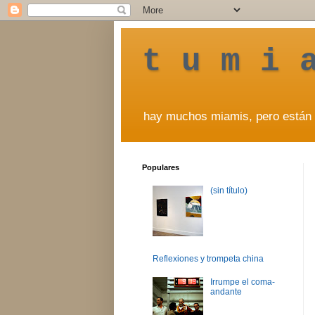
t u m i 
hay muchos miamis, pero están 
Populares
(sin título)
Reflexiones y trompeta china
Irrumpe el coma-
andante