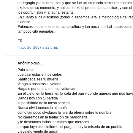
pedegogia y la informacion y que se fue acumulando semestre tras semes
exploto en su momento, y ahi comenzo el problema dialectico , y con el
los oportunistas y la fauna restante.
En cuanto a los discursos (todos lo sabemos) era la metodologia del rec
extenso.
Entonces en ese medio de tanta cultura y tan poca libertad , pues como
tampoco cito ejemplos.
ER.
mayo 20, 2007 8:22 p. m.
Anónimo dijo...
Puto castro
que casi estás en los cielos
Santificada sea tu muerte
Venga a nosotros tu velorio
Hágase por un día nuestra voluntad
En el cielo, en la tierra, en la cola del pan y donde quieras que nos hay
Danos hoy con tu partida
la posiblidad de la mesa servida
Nunca olvidaremos tu hijeputá
como tampoco olvidarás la mierda eterna sobre tu nombre
No caeremos en la tentación de perdonarte
y te deseamos todos los males que mereces
porque tuyo es el infierno, el purgatorio y la miseria de un pueblo
Llévatelo viento de agua!