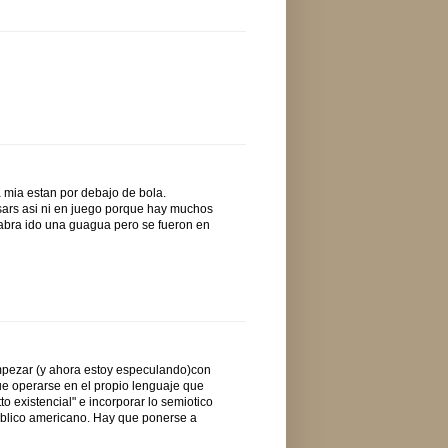
a mia estan por debajo de bola.
sars asi ni en juego porque hay muchos
 habra ido una guagua pero se fueron en
mpezar (y ahora estoy especulando)con
ue operarse en el propio lenguaje que
to existencial" e incorporar lo semiotico
ublico americano. Hay que ponerse a