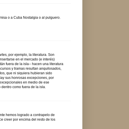
misa o a Cuba Nostalgia o al pulguero.
es, por ejemplo, la literatura. Son
sertarse en el mercado (e interés)
án fuera de la isla-- hacen una literatura
iscursos y tramas resultan anquilosados,
dos, que ni siquiera hubieran sido
 Hay sus honrosas excepciones, por
i excepcionales en medio de ese
 dentro como fuera de la isla.
nte hemos logrado a contrapelo de
ce creer por encima del resto de los