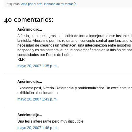
Etiquetas:
Arte por el arte
,
Habana de mi fantasía
40 comentarios:
Anónimo dijo...
Alfredo, creo que lograste describir de forma inmejorable ese instante
la niebla. Ahora me permito retomar un concepto central que lanzaste, c
necesidad de crearnos un "interface", una interconexión entre nosotros y
hospeda y es mainstream, aunque nos empeñemos en la ilusión de habe
conquistados por Ponce de León.
RLR
mayo 20, 2007 1:35 p. m.
Anónimo dijo...
Excelente post, Alfredo. Referencial y problematizador. Un excelente t
exhibición aleccionadora.
mayo 20, 2007 1:43 p. m.
Anónimo dijo...
Una tesis interesante pero muy discutible.
mayo 20, 2007 1:48 p. m.