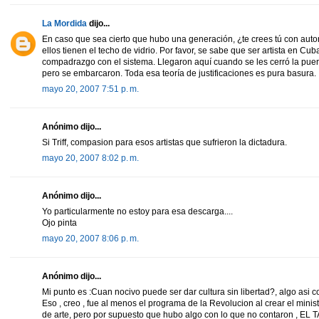
La Mordida
dijo...
En caso que sea cierto que hubo una generación, ¿te crees tú con autor
ellos tienen el techo de vidrio. Por favor, se sabe que ser artista en Cuba
compadrazgo con el sistema. Llegaron aquí cuando se les cerró la pu
pero se embarcaron. Toda esa teoría de justificaciones es pura basura.
mayo 20, 2007 7:51 p. m.
Anónimo dijo...
Si Triff, compasion para esos artistas que sufrieron la dictadura.
mayo 20, 2007 8:02 p. m.
Anónimo dijo...
Yo particularmente no estoy para esa descarga....
Ojo pinta
mayo 20, 2007 8:06 p. m.
Anónimo dijo...
Mi punto es :Cuan nocivo puede ser dar cultura sin libertad?, algo asi c
Eso , creo , fue al menos el programa de la Revolucion al crear el minis
de arte, pero por supuesto que hubo algo con lo que no contaron , EL 