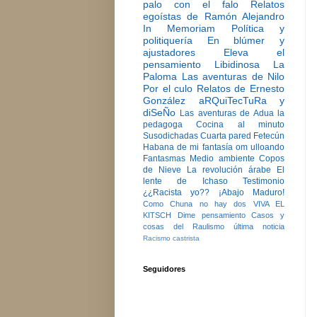
palo con el falo
Relatos
egoístas de Ramón Alejandro
In Memoriam
Política y
politiquería
En blúmer y
ajustadores
Eleva el
pensamiento
Libidinosa
La
Paloma
Las aventuras de Nilo
Por el culo
Relatos de Ernesto
González
aRQuiTecTuRa y
diSeÑo
Las aventuras de Adua la
pedagoga
Cocina al minuto
Susodichadas
Cuarta pared
Fetecún
Habana de mi fantasía
om ulloando
Fantasmas
Medio ambiente
Copos
de Nieve
La revolución árabe
El
lente de Ichaso
Testimonio
¿¿Racista yo??
¡Abajo Maduro!
Como Chuna no hay dos
VIVA EL
KITSCH
Dime pensamiento
Casos y
cosas del Raulismo
última noticia
Racismo castrista
Seguidores