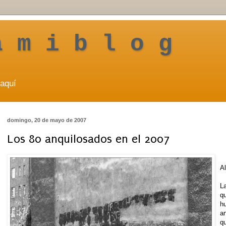
a m i b l o g
aquí
domingo, 20 de mayo de 2007
Los 80 anquilosados en el 2007
Al
L
q
hu
ar
q