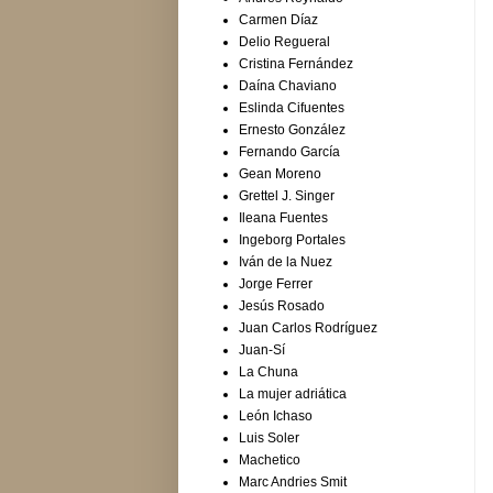
Carmen Díaz
Delio Regueral
Cristina Fernández
Daína Chaviano
Eslinda Cifuentes
Ernesto González
Fernando García
Gean Moreno
Grettel J. Singer
Ileana Fuentes
Ingeborg Portales
Iván de la Nuez
Jorge Ferrer
Jesús Rosado
Juan Carlos Rodríguez
Juan-Sí
La Chuna
La mujer adriática
León Ichaso
Luis Soler
Machetico
Marc Andries Smit