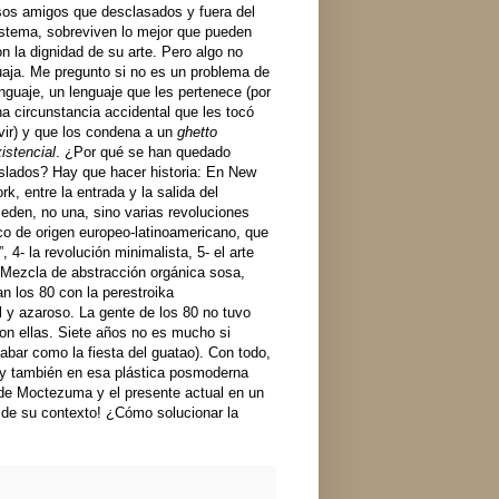
sos amigos que desclasados y fuera del
istema, sobreviven lo mejor que pueden
n la dignidad de su arte. Pero algo no
uaja. Me pregunto si no es un problema de
nguaje, un lenguaje que les pertenece (por
a circunstancia accidental que les tocó
vir) y que los condena a un
ghetto
istencial
. ¿Por qué se han quedado
islados? Hay que hacer historia: En New
rk, entre la entrada y la salida del
eden, no una, sino varias revoluciones
ico de origen europeo-latinoamericano, que
 4- la revolución minimalista, 5- el arte
? Mezcla de abstracción orgánica sosa,
an los 80 con la perestroika
l y azaroso. La gente de los 80 no tuvo
con ellas. Siete años no es mucho si
bar como la fiesta del guatao). Con todo,
al y también en esa plástica posmoderna
no de Moctezuma y el presente actual en un
a de su contexto! ¿Cómo solucionar la