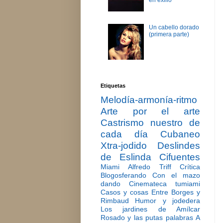
en exilio
Un cabello dorado
(primera parte)
Etiquetas
Melodía-armonía-ritmo
Arte por el arte
Castrismo nuestro de
cada día
Cubaneo
Xtra-jodido
Deslindes
de Eslinda Cifuentes
Miami
Alfredo Triff
Crítica
Blogosferando
Con el mazo
dando
Cinemateca tumiami
Casos y cosas
Entre Borges y
Rimbaud
Humor y jodedera
Los jardines de Amílcar
Rosado y las putas palabras
A