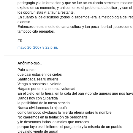
pedegogia y la informacion y que se fue acumulando semestre tras semes
exploto en su momento, y ahi comenzo el problema dialectico , y con el
los oportunistas y la fauna restante.
En cuanto a los discursos (todos lo sabemos) era la metodologia del rec
extenso.
Entonces en ese medio de tanta cultura y tan poca libertad , pues como
tampoco cito ejemplos.
ER.
mayo 20, 2007 8:22 p. m.
Anónimo dijo...
Puto castro
que casi estás en los cielos
Santificada sea tu muerte
Venga a nosotros tu velorio
Hágase por un día nuestra voluntad
En el cielo, en la tierra, en la cola del pan y donde quieras que nos hay
Danos hoy con tu partida
la posiblidad de la mesa servida
Nunca olvidaremos tu hijeputá
como tampoco olvidarás la mierda eterna sobre tu nombre
No caeremos en la tentación de perdonarte
y te deseamos todos los males que mereces
porque tuyo es el infierno, el purgatorio y la miseria de un pueblo
Llévatelo viento de agua!