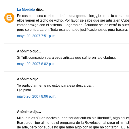
La Mordida
dijo...
En caso que sea cierto que hubo una generación, ¿te crees tú con autor
ellos tienen el techo de vidrio. Por favor, se sabe que ser artista en Cuba
compadrazgo con el sistema. Llegaron aquí cuando se les cerró la pu
pero se embarcaron. Toda esa teoría de justificaciones es pura basura.
mayo 20, 2007 7:51 p. m.
Anónimo dijo...
Si Triff, compasion para esos artistas que sufrieron la dictadura.
mayo 20, 2007 8:02 p. m.
Anónimo dijo...
Yo particularmente no estoy para esa descarga....
Ojo pinta
mayo 20, 2007 8:06 p. m.
Anónimo dijo...
Mi punto es :Cuan nocivo puede ser dar cultura sin libertad?, algo asi c
Eso , creo , fue al menos el programa de la Revolucion al crear el minis
de arte, pero por supuesto que hubo algo con lo que no contaron , EL 