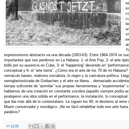
e
s
co
c
le
un
vi
ex
a
Yo
expresionismo abstracto va una década (1953-63). Entre 1964-1974 se suc
importantes que nos perdimos en La Habana: 1- el Arte Pop, 2- el arte ópt
brilló por su ausencia en Cuba, 3- el “happening” devenido en “performance”,
conceptual y 6- el “arte tierra”. ¿Cómo era el arte de los 70 de mi Habana
vernáculo barato, realismo socialista,
lo negro
y la caricatura política. Lleg
semiglastostizada de Gorbachev y el arte se libera... demasiado accidenta
tiempo suficiente de “asimilar” sus propias herramientas y “experimentar” 
hablamos de una creación en constante zozobra (aquello siempre podía aca
produjeron una obra sólida en el performance, la instalación, lo conceptu
que iba más allá de lo contestatario. Le siguen los 90, el destierro al rei
Miami conservador y nostálgico. ¡No es fácil rehabilitar todo ese arte fuer
parálisis?
en
12:08