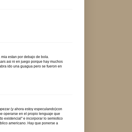
a mia estan por debajo de bola.
sars asi ni en juego porque hay muchos
 habra ido una guagua pero se fueron en
mpezar (y ahora estoy especulando)con
ue operarse en el propio lenguaje que
to existencial" e incorporar lo semiotico
ublico americano. Hay que ponerse a