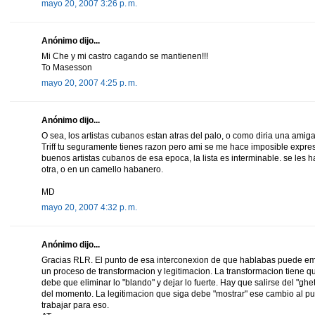
mayo 20, 2007 3:26 p. m.
Anónimo dijo...
Mi Che y mi castro cagando se mantienen!!!
To Masesson
mayo 20, 2007 4:25 p. m.
Anónimo dijo...
O sea, los artistas cubanos estan atras del palo, o como diria una amig
Triff tu seguramente tienes razon pero ami se me hace imposible expre
buenos artistas cubanos de esa epoca, la lista es interminable. se les
otra, o en un camello habanero.
MD
mayo 20, 2007 4:32 p. m.
Anónimo dijo...
Gracias RLR. El punto de esa interconexion de que hablabas puede e
un proceso de transformacion y legitimacion. La transformacion tiene q
debe que eliminar lo "blando" y dejar lo fuerte. Hay que salirse del "ghet
del momento. La legitimacion que siga debe "mostrar" ese cambio al p
trabajar para eso.