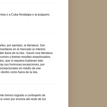
misa o a Cuba Nostalgia o al pulguero.
es, por ejemplo, la literatura. Son
sertarse en el mercado (e interés)
án fuera de la isla-- hacen una literatura
iscursos y tramas resultan anquilosados,
dos, que ni siquiera hubieran sido
 Hay sus honrosas excepciones, por
i excepcionales en medio de ese
 dentro como fuera de la isla.
nte hemos logrado a contrapelo de
ce creer por encima del resto de los