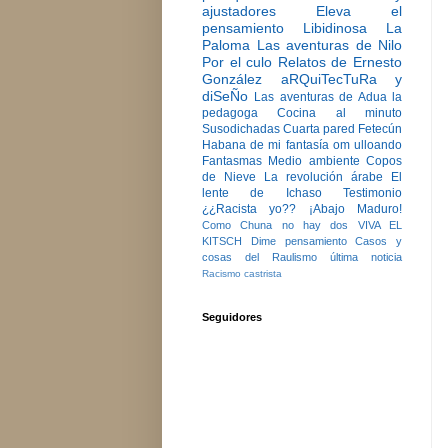
ajustadores
Eleva el
pensamiento
Libidinosa
La
Paloma
Las aventuras de Nilo
Por el culo
Relatos de Ernesto
González
aRQuiTecTuRa y
diSeÑo
Las aventuras de Adua la
pedagoga
Cocina al minuto
Susodichadas
Cuarta pared
Fetecún
Habana de mi fantasía
om ulloando
Fantasmas
Medio ambiente
Copos
de Nieve
La revolución árabe
El
lente de Ichaso
Testimonio
¿¿Racista yo??
¡Abajo Maduro!
Como Chuna no hay dos
VIVA EL
KITSCH
Dime pensamiento
Casos y
cosas del Raulismo
última noticia
Racismo castrista
Seguidores