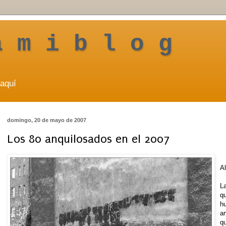
a m i b l o g
aquí
domingo, 20 de mayo de 2007
Los 80 anquilosados en el 2007
Al
L
q
hu
ar
q