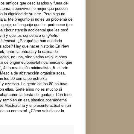
sos amigos que desclasados y fuera del
istema, sobreviven lo mejor que pueden
n la dignidad de su arte. Pero algo no
uaja. Me pregunto si no es un problema de
nguaje, un lenguaje que les pertenece (por
a circunstancia accidental que les tocó
vir) y que los condena a un
ghetto
istencial
. ¿Por qué se han quedado
islados? Hay que hacer historia: En New
rk, entre la entrada y la salida del
eden, no una, sino varias revoluciones
ico de origen europeo-latinoamericano, que
 4- la revolución minimalista, 5- el arte
? Mezcla de abstracción orgánica sosa,
an los 80 con la perestroika
l y azaroso. La gente de los 80 no tuvo
con ellas. Siete años no es mucho si
bar como la fiesta del guatao). Con todo,
al y también en esa plástica posmoderna
no de Moctezuma y el presente actual en un
a de su contexto! ¿Cómo solucionar la