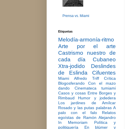
Prensa vs. Miami
Etiquetas
Melodía-armonía-ritmo
Arte por el arte
Castrismo nuestro de
cada día
Cubaneo
Xtra-jodido
Deslindes
de Eslinda Cifuentes
Miami
Alfredo Triff
Crítica
Blogosferando
Con el mazo
dando
Cinemateca tumiami
Casos y cosas
Entre Borges y
Rimbaud
Humor y jodedera
Los jardines de Amílcar
Rosado y las putas palabras
A
palo con el falo
Relatos
egoístas de Ramón Alejandro
In Memoriam
Política y
politiquería
En blúmer y