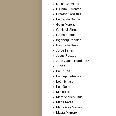
Daína Chaviano
Eslinda Cifuentes
Ernesto González
Fernando García
Gean Moreno
Grettel J. Singer
Ileana Fuentes
Ingeborg Portales
Iván de la Nuez
Jorge Ferrer
Jesús Rosado
Juan Carlos Rodríguez
Juan-Sí
La Chuna
La mujer adriática
León Ichaso
Luis Soler
Machetico
Marc Andries Smit
Marta Pérez
María Ares Marrero
Mayra Marrero