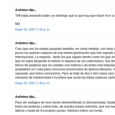
Anónimo dijo...
Triff estas armando bateo un domingo que lo que hay que hacer es ir a 
MD
mayo 20, 2007 2:16 p. m.
Anónimo dijo...
Creo que eso ha estado pasando también, en cierta medida, con otras art
pocos los autores cubanos de esa misma generación que han logrado in
internacional. La mayoría --tanto los que siguen dentro como los que est
que no logra despertar el interés ni siquiera de sus coterráneos. Sus d
llenos de palabras que no cuentan una historia o de textos mal redacta
aceptables en Cuba para concursos provinciales de talleres literarios.
supuesto, que todos conocemos. Pero se trata de dos o tres casos cas
marasmo de mediocridad e incultura que azota las letras cubanas, tanto
mayo 20, 2007 2:40 p. m.
Anónimo dijo...
Para ser vastagos de una nacion desmembrada (o descojonada), basta
todos los poderes y sobre todo, de nuestra propia soberbia, que nos ha
latinos y hasta de los propios yumas. Infelices indios con levita...