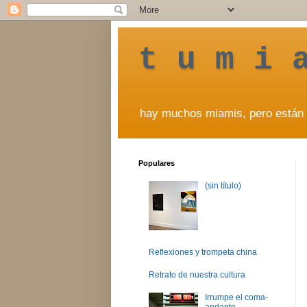
t u m i 
hay muchos miamis, pero están 
Populares
(sin título)
Reflexiones y trompeta china
Retrato de nuestra cultura
Irrumpe el coma-
andante