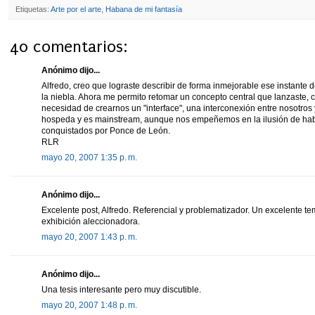
Etiquetas:
Arte por el arte
,
Habana de mi fantasía
40 comentarios:
Anónimo dijo...
Alfredo, creo que lograste describir de forma inmejorable ese instante
la niebla. Ahora me permito retomar un concepto central que lanzaste, c
necesidad de crearnos un "interface", una interconexión entre nosotros y
hospeda y es mainstream, aunque nos empeñemos en la ilusión de habe
conquistados por Ponce de León.
RLR
mayo 20, 2007 1:35 p. m.
Anónimo dijo...
Excelente post, Alfredo. Referencial y problematizador. Un excelente t
exhibición aleccionadora.
mayo 20, 2007 1:43 p. m.
Anónimo dijo...
Una tesis interesante pero muy discutible.
mayo 20, 2007 1:48 p. m.