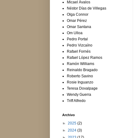
Micael Ávalos
Néstor Días de Villegas
Olga Connor
Omar Pérez
Omar Santana
Om Ulloa
Pedro Portal
Pedro Vizcaíno
Rafael Fornés
Rafael López Ramos
Ramón Williams
Reinaldo Bragado
Roberto Savino
Rosie Inguanzo
Teresa Dovalpage
Wendy Guerra
Triff Alfredo
Archivo
►
2025
(2)
►
2024
(3)
►
2023
(17)