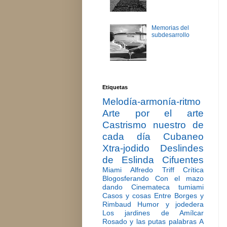
Memorias del
subdesarrollo
Etiquetas
Melodía-armonía-ritmo
Arte por el arte
Castrismo nuestro de
cada día
Cubaneo
Xtra-jodido
Deslindes
de Eslinda Cifuentes
Miami
Alfredo Triff
Crítica
Blogosferando
Con el mazo
dando
Cinemateca tumiami
Casos y cosas
Entre Borges y
Rimbaud
Humor y jodedera
Los jardines de Amílcar
Rosado y las putas palabras
A