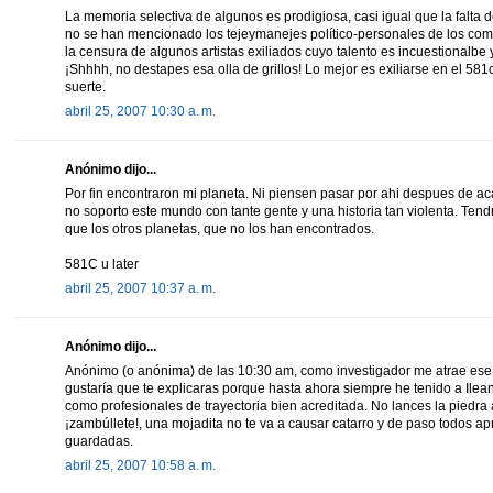
La memoria selectiva de algunos es prodigiosa, casi igual que la falta
no se han mencionado los tejeymanejes político-personales de los co
la censura de algunos artistas exiliados cuyo talento es incuestionalb
¡Shhhh, no destapes esa olla de grillos! Lo mejor es exiliarse en el 58
suerte.
abril 25, 2007 10:30 a. m.
Anónimo dijo...
Por fin encontraron mi planeta. Ni piensen pasar por ahi despues de a
no soporto este mundo con tante gente y una historia tan violenta. Te
que los otros planetas, que no los han encontrados.
581C u later
abril 25, 2007 10:37 a. m.
Anónimo dijo...
Anónimo (o anónima) de las 10:30 am, como investigador me atrae ese 
gustaría que te explicaras porque hasta ahora siempre he tenido a Ilea
como profesionales de trayectoria bien acreditada. No lances la piedra
¡zambúllete!, una mojadita no te va a causar catarro y de paso todos 
guardadas.
abril 25, 2007 10:58 a. m.