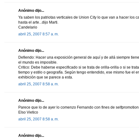
Anónimo dijo...
Ya saben los patriotas verticales de Union City lo que van a hacer los c
hasta el arte...dijo Marti.
Candelario
abril 25, 2007 8:57 a. m.
Anónimo dijo...
Defiendo: Hacer una exposición general de aquí y de allá siempre tiene 
el mundo es imposible.
Critico: Debe haberse especificado si se trata de orilla-orilla o si se tr
tiempo y estilo o geografía. Según tengo entendido, ese mismo fue el 
exhibición que se parece a esta.
abril 25, 2007 8:58 a. m.
Anónimo dijo...
Parece que lo de ayer lo comenzo Fernando con fines de selfpromotion
Elso Vietico
abril 25, 2007 8:58 a. m.
Anónimo dijo...