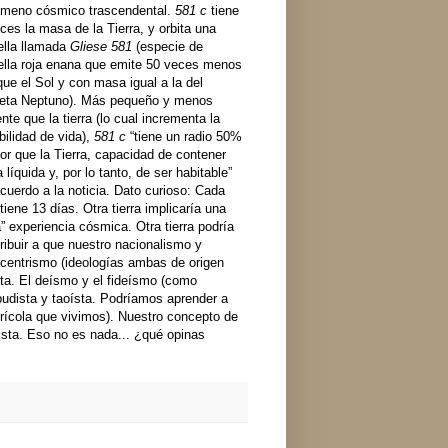
ómeno cósmico trascendental.
581 c
tiene
ces la masa de la Tierra, y orbita una
ella llamada
Gliese 581
(especie de
ella roja enana que emite 50 veces menos
que el Sol y con masa igual a la del
neta Neptuno). Más pequeño y menos
ente que la tierra (lo cual incrementa la
bilidad de vida),
581 c
“tiene un radio 50%
r que la Tierra, capacidad de contener
 líquida y, por lo tanto, de ser habitable”
cuerdo a la noticia. Dato curioso: Cada
tiene 13 días. Otra tierra implicaría una
a” experiencia cósmica. Otra tierra
podría
ribuir a que nuestro nacionalismo y
centrismo (ideologías ambas de origen
eta. El deísmo y el fideísmo (como
budista y taoísta. Podríamos aprender a
rícola que vivimos). Nuestro concepto de
ista. Eso no es nada... ¿qué opinas