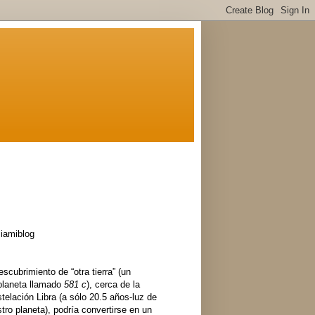
iamiblog
escubrimiento de “otra tierra” (un
planeta llamado
581 c
), cerca de la
telación Libra (a sólo 20.5 años-luz de
tro planeta), podría convertirse en un