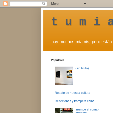
t u m i 
hay muchos miamis, pero están 
Populares
(sin título)
Retrato de nuestra cultura
Reflexiones y trompeta china
Irrumpe el coma-
andante