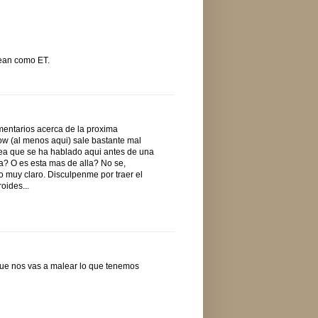
sean como ET.
mentarios acerca de la proxima
ow (al menos aqui) sale bastante mal
idea que se ha hablado aqui antes de una
a? O es esta mas de alla? No se,
 muy claro. Disculpenme por traer el
oides...
que nos vas a malear lo que tenemos