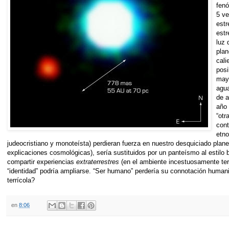
fen
5 ve
estr
estr
luz 
pla
cali
posi
mayo
agua
de a
año 
“otr
cont
etno
judeocristiano y monoteísta) perdieran fuerza en nuestro desquiciado plan
explicaciones cosmológicas), sería sustituidos por un panteísmo al estilo 
compartir experiencias
extraterrestres
(en el ambiente incestuosamente ter
“identidad” podría ampliarse. “Ser humano” perdería su connotación human
terrícola?
en
8:06