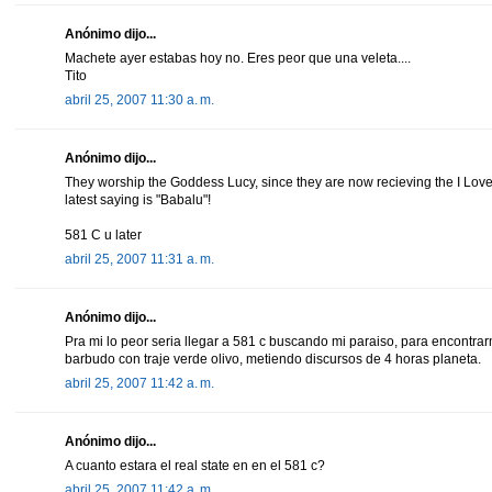
Anónimo dijo...
Machete ayer estabas hoy no. Eres peor que una veleta....
Tito
abril 25, 2007 11:30 a. m.
Anónimo dijo...
They worship the Goddess Lucy, since they are now recieving the I Love
latest saying is "Babalu"!
581 C u later
abril 25, 2007 11:31 a. m.
Anónimo dijo...
Pra mi lo peor seria llegar a 581 c buscando mi paraiso, para encontrar
barbudo con traje verde olivo, metiendo discursos de 4 horas planeta.
abril 25, 2007 11:42 a. m.
Anónimo dijo...
A cuanto estara el real state en en el 581 c?
abril 25, 2007 11:42 a. m.