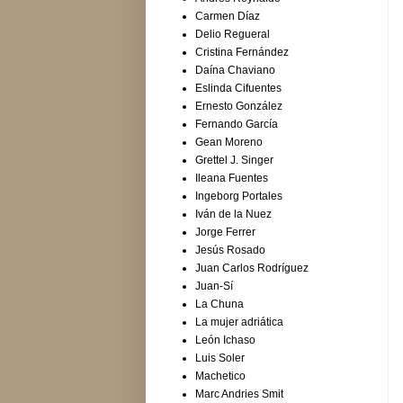
Carmen Díaz
Delio Regueral
Cristina Fernández
Daína Chaviano
Eslinda Cifuentes
Ernesto González
Fernando García
Gean Moreno
Grettel J. Singer
Ileana Fuentes
Ingeborg Portales
Iván de la Nuez
Jorge Ferrer
Jesús Rosado
Juan Carlos Rodríguez
Juan-Sí
La Chuna
La mujer adriática
León Ichaso
Luis Soler
Machetico
Marc Andries Smit