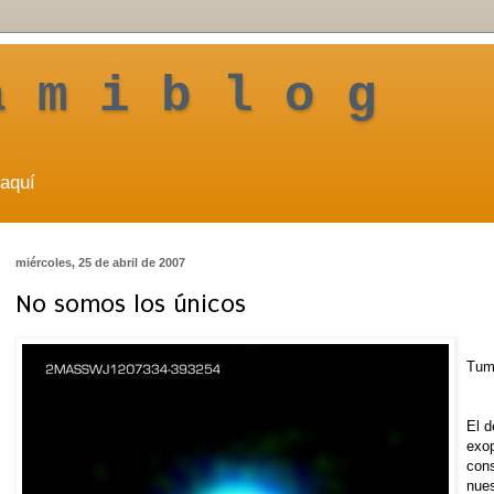
a m i b l o g
aquí
miércoles, 25 de abril de 2007
No somos los únicos
Tum
El d
exo
cons
nues