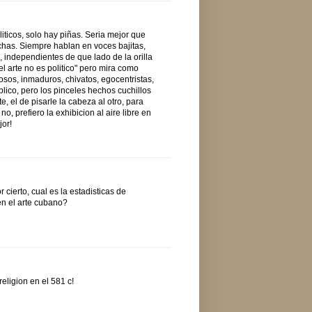
liticos, solo hay piñas. Seria mejor que
achas. Siempre hablan en voces bajitas,
s, independientes de que lado de la orilla
l arte no es politico" pero mira como
iosos, inmaduros, chivatos, egocentristas,
lico, pero los pinceles hechos cuchillos
e, el de pisarle la cabeza al otro, para
o, prefiero la exhibicion al aire libre en
jor!
cierto, cual es la estadisticas de
en el arte cubano?
religion en el 581 c!