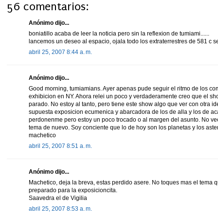
56 comentarios:
Anónimo dijo...
boniatillo acaba de leer la noticia pero sin la reflexion de tumiami......
lancemos un deseo al espacio, ojala todo los extraterrestres de 581 c 
abril 25, 2007 8:44 a. m.
Anónimo dijo...
Good morning, tumiamians. Ayer apenas pude seguir el ritmo de los co
exhibicion en NY. Ahora relei un poco y verdaderamente creo que el sh
parado. No estoy al tanto, pero tiene este show algo que ver con otra 
supuesta exposicion ecumenica y abarcadora de los de alla y los de ac
perdonenme pero estoy un poco trocado o al margen del asunto. No veo
tema de nuevo. Soy conciente que lo de hoy son los planetas y los aster
machetico
abril 25, 2007 8:51 a. m.
Anónimo dijo...
Machetico, deja la breva, estas perdido asere. No toques mas el tema 
preparado para la exposicioncita.
Saavedra el de Vigilia
abril 25, 2007 8:53 a. m.