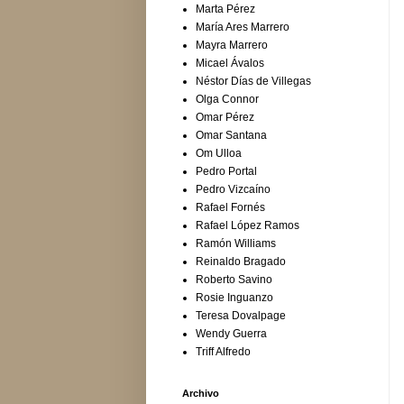
Marta Pérez
María Ares Marrero
Mayra Marrero
Micael Ávalos
Néstor Días de Villegas
Olga Connor
Omar Pérez
Omar Santana
Om Ulloa
Pedro Portal
Pedro Vizcaíno
Rafael Fornés
Rafael López Ramos
Ramón Williams
Reinaldo Bragado
Roberto Savino
Rosie Inguanzo
Teresa Dovalpage
Wendy Guerra
Triff Alfredo
Archivo