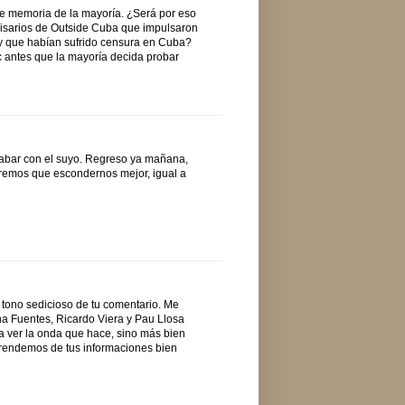
 de memoria de la mayoría. ¿Será por eso
misarios de Outside Cuba que impulsaron
e y que habían sufrido censura en Cuba?
1c antes que la mayoría decida probar
cabar con el suyo. Regreso ya mañana,
ndremos que escondernos mejor, igual a
tono sedicioso de tu comentario. Me
na Fuentes, Ricardo Viera y Pau Llosa
 a ver la onda que hace, sino más bien
aprendemos de tus informaciones bien