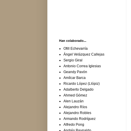
Han colaborado...
Ofill Echevarría
Ángel Velázquez Callejas
Sergio Giral
Antonio Correa Iglesias
Geandy Pavón
Amílcar Barca
Ricardo López (Llópiz)
Adalberto Delgado
Ahmed Gómez
Alen Lauzán
Alejandro Ríos
Alejandro Robles
Armando Rodríguez
Alfredo Pong
Andrés Reynaldo