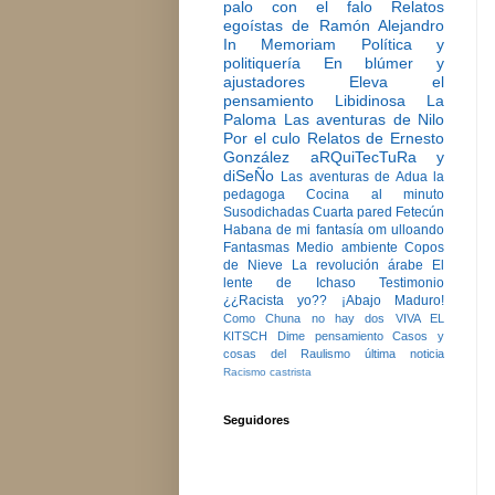
palo con el falo
Relatos
egoístas de Ramón Alejandro
In Memoriam
Política y
politiquería
En blúmer y
ajustadores
Eleva el
pensamiento
Libidinosa
La
Paloma
Las aventuras de Nilo
Por el culo
Relatos de Ernesto
González
aRQuiTecTuRa y
diSeÑo
Las aventuras de Adua la
pedagoga
Cocina al minuto
Susodichadas
Cuarta pared
Fetecún
Habana de mi fantasía
om ulloando
Fantasmas
Medio ambiente
Copos
de Nieve
La revolución árabe
El
lente de Ichaso
Testimonio
¿¿Racista yo??
¡Abajo Maduro!
Como Chuna no hay dos
VIVA EL
KITSCH
Dime pensamiento
Casos y
cosas del Raulismo
última noticia
Racismo castrista
Seguidores