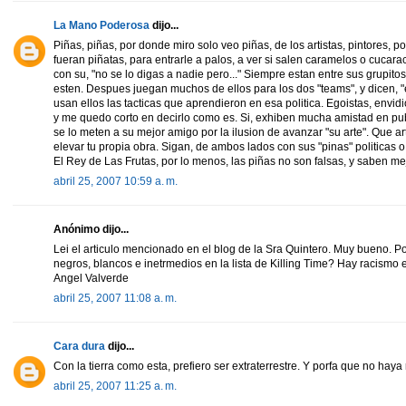
La Mano Poderosa
dijo...
Piñas, piñas, por donde miro solo veo piñas, de los artistas, pintores, po
fueran piñatas, para entrarle a palos, a ver si salen caramelos o cucar
con su, "no se lo digas a nadie pero..." Siempre estan entre sus grupito
esten. Despues juegan muchos de ellos para los dos "teams", y dicen, "e
usan ellos las tacticas que aprendieron en esa politica. Egoistas, envid
y me quedo corto en decirlo como es. Si, exhiben mucha amistad en pub
se lo meten a su mejor amigo por la ilusion de avanzar "su arte". Que art
elevar tu propia obra. Sigan, de ambos lados con sus "pinas" politicas o n
El Rey de Las Frutas, por lo menos, las piñas no son falsas, y saben me
abril 25, 2007 10:59 a. m.
Anónimo dijo...
Lei el articulo mencionado en el blog de la Sra Quintero. Muy bueno. Por 
negros, blancos e inetrmedios en la lista de Killing Time? Hay racismo 
Angel Valverde
abril 25, 2007 11:08 a. m.
Cara dura
dijo...
Con la tierra como esta, prefiero ser extraterrestre. Y porfa que no haya 
abril 25, 2007 11:25 a. m.