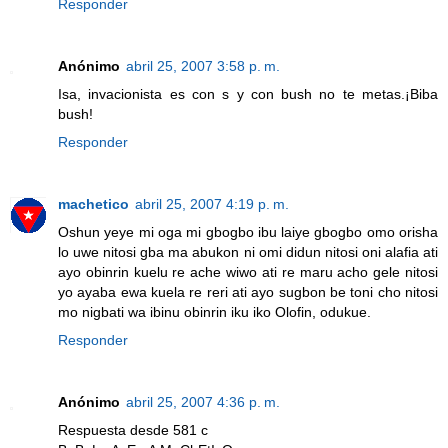
Responder
Anónimo
abril 25, 2007 3:58 p. m.
Isa, invacionista es con s y con bush no te metas.¡Biba
bush!
Responder
machetico
abril 25, 2007 4:19 p. m.
Oshun yeye mi oga mi gbogbo ibu laiye gbogbo omo orisha
lo uwe nitosi gba ma abukon ni omi didun nitosi oni alafia ati
ayo obinrin kuelu re ache wiwo ati re maru acho gele nitosi
yo ayaba ewa kuela re reri ati ayo sugbon be toni cho nitosi
mo nigbati wa ibinu obinrin iku iko Olofin, odukue.
Responder
Anónimo
abril 25, 2007 4:36 p. m.
Respuesta desde 581 c