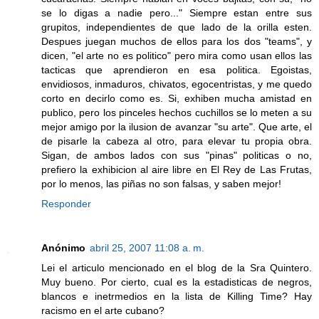
se lo digas a nadie pero..." Siempre estan entre sus
grupitos, independientes de que lado de la orilla esten.
Despues juegan muchos de ellos para los dos "teams", y
dicen, "el arte no es politico" pero mira como usan ellos las
tacticas que aprendieron en esa politica. Egoistas,
envidiosos, inmaduros, chivatos, egocentristas, y me quedo
corto en decirlo como es. Si, exhiben mucha amistad en
publico, pero los pinceles hechos cuchillos se lo meten a su
mejor amigo por la ilusion de avanzar "su arte". Que arte, el
de pisarle la cabeza al otro, para elevar tu propia obra.
Sigan, de ambos lados con sus "pinas" politicas o no,
prefiero la exhibicion al aire libre en El Rey de Las Frutas,
por lo menos, las piñas no son falsas, y saben mejor!
Responder
Anónimo
abril 25, 2007 11:08 a. m.
Lei el articulo mencionado en el blog de la Sra Quintero.
Muy bueno. Por cierto, cual es la estadisticas de negros,
blancos e inetrmedios en la lista de Killing Time? Hay
racismo en el arte cubano?