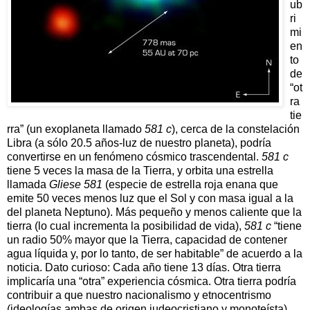
ub
ri
mi
en
to
de
“ot
ra
tie
rra” (un exoplaneta llamado
581 c
), cerca de la constelación
Libra (a sólo 20.5 años-luz de nuestro planeta), podría
convertirse en un fenómeno cósmico trascendental.
581 c
tiene 5 veces la masa de la Tierra, y orbita una estrella
llamada
Gliese 581
(especie de estrella roja enana que
emite 50 veces menos luz que el Sol y con masa igual a la
del planeta Neptuno). Más pequeño y menos caliente que la
tierra (lo cual incrementa la posibilidad de vida),
581 c
“tiene
un radio 50% mayor que la Tierra, capacidad de contener
agua líquida y, por lo tanto, de ser habitable” de acuerdo a la
noticia. Dato curioso: Cada año tiene 13 días. Otra tierra
implicaría una “otra” experiencia cósmica. Otra tierra
podría
contribuir a que nuestro nacionalismo y etnocentrismo
(ideologías ambas de origen judeocristiano y monoteísta)