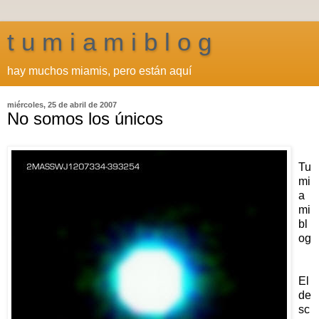
t u m i a m i b l o g
hay muchos miamis, pero están aquí
miércoles, 25 de abril de 2007
No somos los únicos
Tu
mi
a
mi
bl
og
El
de
sc