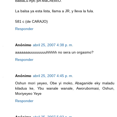
BaBaLu AyE pA MaChEtIcO.
La balsa ya esta lista, llama a JR, y lleva la fula.
581 c (de CARAJO)
Responder
Anónimo
abril 25, 2007 4:38 p. m.
aaaaaaauuuuuuuuhhhhh no sera un orgasmo?
Responder
Anónimo
abril 25, 2007 4:45 p. m.
Oshun mori yeyeo, Obe yi moko, Abaganide eky maladu
kiladua ke, Ybu wanale wanale, Aworubomasi, Oshun,
Moriyeyeo Yeye
Responder
Anónimo
abril 25, 2007 5:02 p. m.