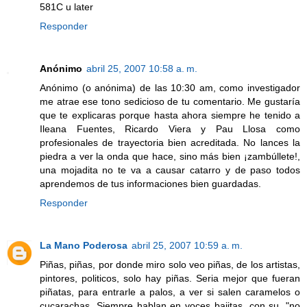
581C u later
Responder
Anónimo
abril 25, 2007 10:58 a. m.
Anónimo (o anónima) de las 10:30 am, como investigador
me atrae ese tono sedicioso de tu comentario. Me gustaría
que te explicaras porque hasta ahora siempre he tenido a
Ileana Fuentes, Ricardo Viera y Pau Llosa como
profesionales de trayectoria bien acreditada. No lances la
piedra a ver la onda que hace, sino más bien ¡zambúllete!,
una mojadita no te va a causar catarro y de paso todos
aprendemos de tus informaciones bien guardadas.
Responder
La Mano Poderosa
abril 25, 2007 10:59 a. m.
Piñas, piñas, por donde miro solo veo piñas, de los artistas,
pintores, politicos, solo hay piñas. Seria mejor que fueran
piñatas, para entrarle a palos, a ver si salen caramelos o
cucarachas. Siempre hablan en voces bajitas, con su, "no