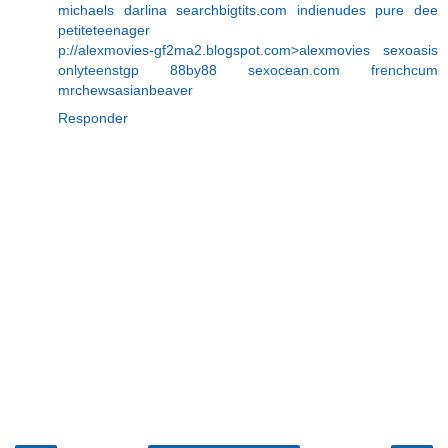
michaels
darlina
searchbigtits.com
indienudes
pure dee
petiteteenager
p://alexmovies-gf2ma2.blogspot.com>alexmovies
sexoasis
onlyteenstgp
88by88
sexocean.com
frenchcum
mrchewsasianbeaver
Responder