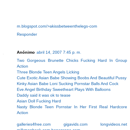
m.blogspot.com/>akissbetweenthelegs-com
Responder
Anónimo
abril 14, 2007 7:45 p. m.
Two Gorgeous Brunette Chicks Fucking Hard In Group
Action
Three Blonde Teen Angels Licking
Cute Exotic Asian Babe Showing Boobs And Beautiful Pussy
Kinky Asian Babe Loni Sucking Pornstar Balls And Cock
Eve Angel Birthday Sweetheart Plays With Balloons
Daddy said it was ok to tease
Asian Doll Fucking Hard
Nasty Blonde Teen Pornstar In Her First Real Hardcore
Action
galleries4free.com
gigavids.com
longvideos.net
milkmanbook.com
boneprone.com