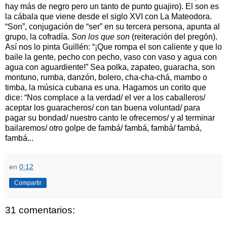
hay más de negro pero un tanto de punto guajiro). El son es
la cábala que viene desde el siglo XVI con La Mateodora.
“Son”, conjugación de “ser” en su tercera persona, apunta al
grupo, la cofradía.
Son los que son
(reiteración del pregón).
Así nos lo pinta Guillén: “¡Que rompa el son caliente y que lo
baile la gente, pecho con pecho, vaso con vaso y agua con
agua con aguardiente!” Sea polka, zapateo, guaracha, son
montuno, rumba, danzón, bolero, cha-cha-chá, mambo o
timba, la música cubana es una. Hagamos un corito que
dice: “Nos complace a la verdad/ el ver a los caballeros/
aceptar los guaracheros/ con tan buena voluntad/ para
pagar su bondad/ nuestro canto le ofrecemos/ y al terminar
bailaremos/ otro golpe de fambá/ fambá, fambá/ fambá,
fambá...
en
0:12
Compartir
31 comentarios: