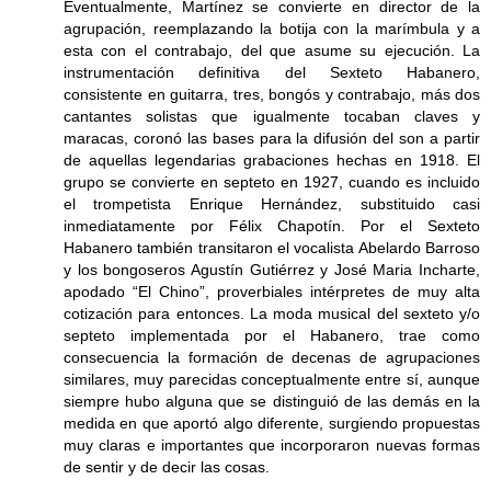
Eventualmente, Martínez se convierte en director de la
agrupación, reemplazando la botija con la marímbula y a
esta con el contrabajo, del que asume su ejecución. La
instrumentación definitiva del Sexteto Habanero,
consistente en guitarra, tres, bongós y contrabajo, más dos
cantantes solistas que igualmente tocaban claves y
maracas, coronó las bases para la difusión del son a partir
de aquellas legendarias grabaciones hechas en 1918. El
grupo se convierte en septeto en 1927, cuando es incluido
el trompetista Enrique Hernández, substituido casi
inmediatamente por Félix Chapotín. Por el Sexteto
Habanero también transitaron el vocalista Abelardo Barroso
y los bongoseros Agustín Gutiérrez y José Maria Incharte,
apodado “El Chino”, proverbiales intérpretes de muy alta
cotización para entonces. La moda musical del sexteto y/o
septeto implementada por el Habanero, trae como
consecuencia la formación de decenas de agrupaciones
similares, muy parecidas conceptualmente entre sí, aunque
siempre hubo alguna que se distinguió de las demás en la
medida en que aportó algo diferente, surgiendo propuestas
muy claras e importantes que incorporaron nuevas formas
de sentir y de decir las cosas.
____________