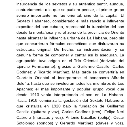
insurgencia de los sextetos y su auténtico sentir, aunque,
contrariamente a lo que se pudiera pensar, el primer grupo
sonero importante no fue oriental, sino de la capital. El
Sexteto Habanero, considerado el más rancio e influyente
expositor del son cubano, representó la transición del son
desde la montañosa y rural zona de la provincia de Oriente
hasta alcanzar la influencia urbana de La Habana, pero sin
que concurrieran fórmulas cosméticas que disfrazaran su
estructura original. De hecho, su instrumentación y su
genuina forma de componer y cantar así lo aseguran. La
agrupación tuvo origen en el Trío Oriental (derivado del
Ejercito Permanente), gracias a Guillermo Castillo, Carlos
Godínez y Ricardo Martínez. Más tarde se convertiría en
Cuarteto Oriental al incorporarse el bongosero Alfredo
Boloña, hasta que se involucran todos los miembros de Los
Apaches; el más importante y popular grupo vocal que
desde 1913 venía interpretando el son en La Habana.
Hacia 1918 comienza la gestación del Sexteto Habanero,
que cristaliza en 1920 bajo la fundación de Guillermo
Castillo (guitarra y voz), Carlos Godínez (tres), Felipe Neri
Cabrera (maracas y voz), Antonio Bacallao (botija), Oscar
Sotolongo (bongós) y Gerardo Martínez (claves y voz).