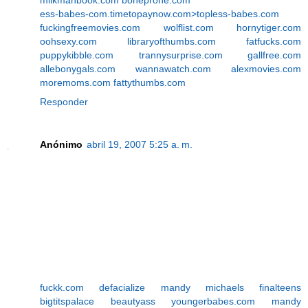
ess-babes-com.timetopaynow.com>topless-babes.com
fuckingfreemovies.com
wolflist.com
hornytiger.com
oohsexy.com
libraryofthumbs.com
fatfucks.com
puppykibble.com
trannysurprise.com
gallfree.com
allebonygals.com
wannawatch.com
alexmovies.com
moremoms.com
fattythumbs.com
Responder
Anónimo
abril 19, 2007 5:25 a. m.
fuckk.com
defacialize
mandy michaels
finalteens
bigtitspalace
beautyass
youngerbabes.com
mandy