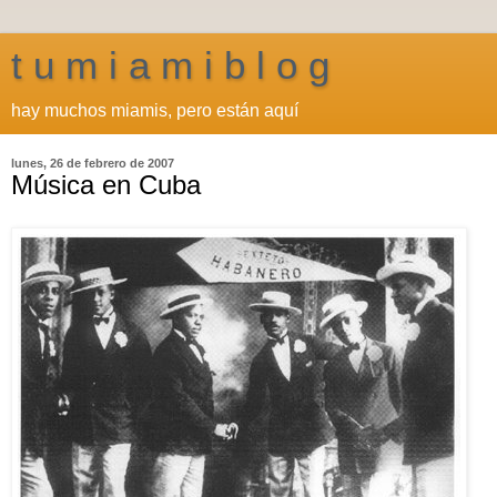
t u m i a m i b l o g
hay muchos miamis, pero están aquí
lunes, 26 de febrero de 2007
Música en Cuba