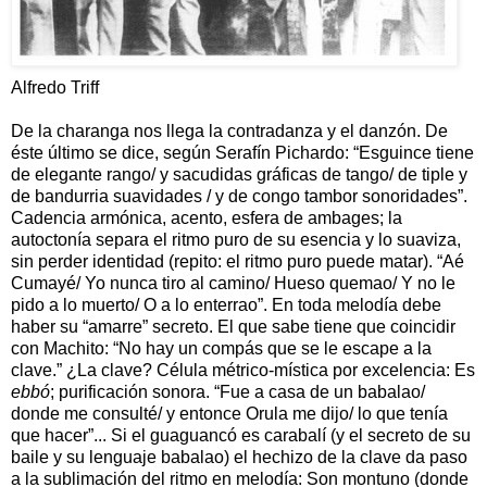
Alfredo Triff
De la charanga nos llega la contradanza y el danzón. De
éste último se dice, según Serafín Pichardo: “Esguince tiene
de elegante rango/ y sacudidas gráficas de tango/ de tiple y
de bandurria suavidades / y de congo tambor sonoridades”.
Cadencia armónica, acento, esfera de ambages; la
autoctonía separa el ritmo puro de su esencia y lo suaviza,
sin perder identidad (repito: el ritmo puro puede matar). “Aé
Cumayé/ Yo nunca tiro al camino/ Hueso quemao/ Y no le
pido a lo muerto/ O a lo enterrao”. En toda melodía debe
haber su “amarre” secreto. El que sabe tiene que coincidir
con Machito: “No hay un compás que se le escape a la
clave.” ¿La clave? Célula métrico-mística por excelencia: Es
ebbó
; purificación sonora. “Fue a casa de un babalao/
donde me consulté/ y entonce Orula me dijo/ lo que tenía
que hacer”... Si el guaguancó es carabalí (y el secreto de su
baile y su lenguaje babalao) el hechizo de la clave da paso
a la sublimación del ritmo en melodía: Son montuno (donde