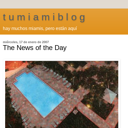
t u m i a m i b l o g
hay muchos miamis, pero están aquí
miércoles, 17 de enero de 2007
The News of the Day