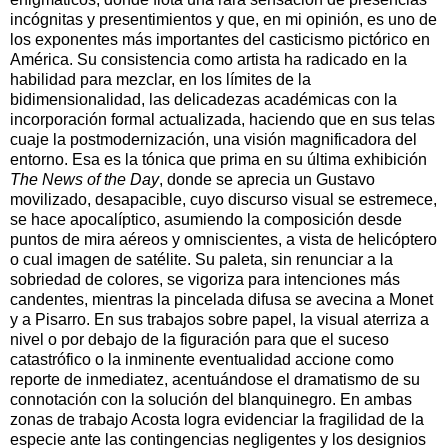
incógnitas y presentimientos y que, en mi opinión, es uno de
los exponentes más importantes del casticismo pictórico en
América. Su consistencia como artista ha radicado en la
habilidad para mezclar, en los límites de la
bidimensionalidad, las delicadezas académicas con la
incorporación formal actualizada, haciendo que en sus telas
cuaje la postmodernización, una visión magnificadora del
entorno. Esa es la tónica que prima en su última exhibición
The News of the Day
, donde se aprecia un Gustavo
movilizado, desapacible, cuyo discurso visual se estremece,
se hace apocalíptico, asumiendo la composición desde
puntos de mira aéreos y omniscientes, a vista de helicóptero
o cual imagen de satélite. Su paleta, sin renunciar a la
sobriedad de colores, se vigoriza para intenciones más
candentes, mientras la pincelada difusa se avecina a Monet
y a Pisarro. En sus trabajos sobre papel, la visual aterriza a
nivel o por debajo de la figuración para que el suceso
catastrófico o la inminente eventualidad accione como
reporte de inmediatez, acentuándose el dramatismo de su
connotación con la solución del blanquinegro. En ambas
zonas de trabajo Acosta logra evidenciar la fragilidad de la
especie ante las contingencias negligentes y los designios