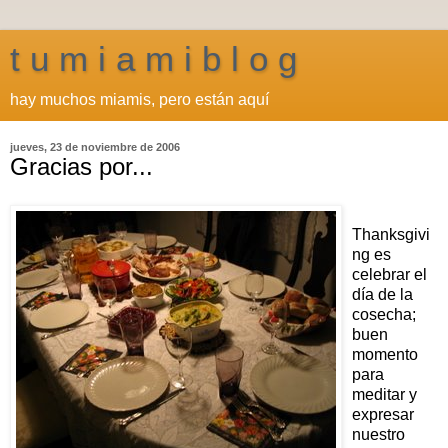
t u m i a m i b l o g
hay muchos miamis, pero están aquí
jueves, 23 de noviembre de 2006
Gracias por...
Thanksgivi
ng es
celebrar el
día de la
cosecha;
buen
momento
para
meditar y
expresar
nuestro