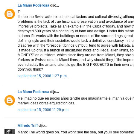
La Mano Poderosa
dijo...
T'
I hope the Swiss adhere to the local factors and cultural diversity, although
problems is the lack of true historical preservation and avoidance of any 
impresive projects. Take as an example in the Cuba of today, and how t
destroyed 500 years of a continuity of form and design. Under this men
a damn if it works with the buildings or needs of the sorroundings, great
defining style and their societies would lack a definitive constancy in th
disagree with the "prestige it brings us" but I tend to agree with Inkieta
is made up of just a bunch of uncultured hicks and illegal alien latins
MONEYS" on outsiders, which since they are not from Miami, they obviou
Yorkers or Swiss contract Miami firms, and why should they, if the impress
even display the art and talent to get the BIG PROJECTS in their own c
don't you think?
septiembre 15, 2006 1:27 p. m.
La Mano Poderosa
dijo...
Me imagino que en pocos años tendre que imaginarme el mar. Ya que n
maravillosas obras arquitectonicas.
septiembre 15, 2006 11:29 p. m.
Alfredo Triff
dijo...
Mano: The world goes on. You won't see the sea, but you'll see somethi