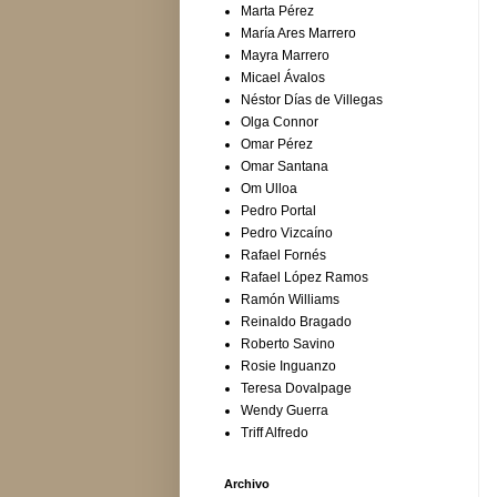
Marta Pérez
María Ares Marrero
Mayra Marrero
Micael Ávalos
Néstor Días de Villegas
Olga Connor
Omar Pérez
Omar Santana
Om Ulloa
Pedro Portal
Pedro Vizcaíno
Rafael Fornés
Rafael López Ramos
Ramón Williams
Reinaldo Bragado
Roberto Savino
Rosie Inguanzo
Teresa Dovalpage
Wendy Guerra
Triff Alfredo
Archivo