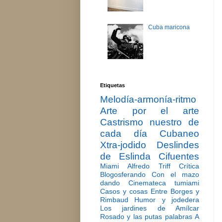
Cuba maricona
Etiquetas
Melodía-armonía-ritmo
Arte por el arte
Castrismo nuestro de
cada día
Cubaneo
Xtra-jodido
Deslindes
de Eslinda Cifuentes
Miami
Alfredo Triff
Crítica
Blogosferando
Con el mazo
dando
Cinemateca tumiami
Casos y cosas
Entre Borges y
Rimbaud
Humor y jodedera
Los jardines de Amílcar
Rosado y las putas palabras
A