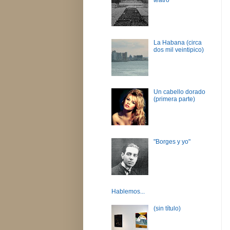
La Habana (circa
dos mil veintipico)
Un cabello dorado
(primera parte)
"Borges y yo"
Hablemos...
(sin título)