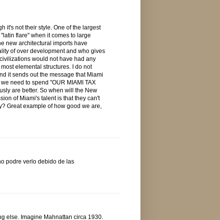
 it's not their style. One of the largest
"latin flare" when it comes to large
he new architectural imports have
tality of over development and who gives
 civilizations would not have had any
e most elemental structures. I do not
, and it sends out the message that Miami
, so we need to spend "OUR MIAMI TAX
sly are better. So when will the New
ion of Miami's talent is that they can't
ity? Great example of how good we are,
o podre verlo debido de las
ng else. Imagine Mahnattan circa 1930.