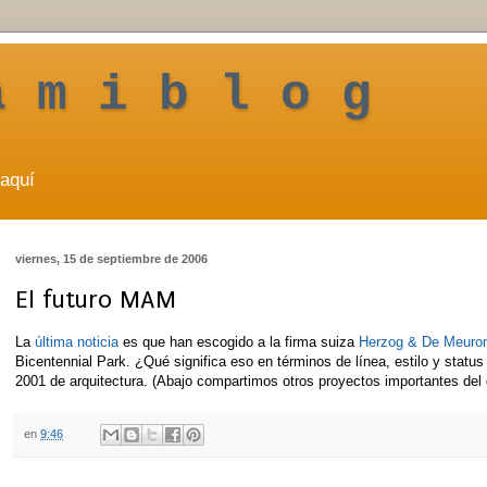
a m i b l o g
aquí
viernes, 15 de septiembre de 2006
El futuro MAM
La
última noticia
es que han escogido a la firma suiza
Herzog & De Meur
Bicentennial Park. ¿Qué significa eso en términos de línea, estilo y statu
2001 de arquitectura. (Abajo compartimos otros proyectos importantes del 
en
9:46