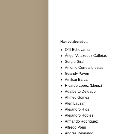
Han colaborado...
Ofill Echevarría
Ángel Velázquez Callejas
Sergio Giral
Antonio Correa Iglesias
Geandy Pavón
Amílcar Barca
Ricardo López (Llópiz)
Adalberto Delgado
Ahmed Gómez
Alen Lauzán
Alejandro Ríos
Alejandro Robles
Armando Rodríguez
Alfredo Pong
Andrés Reynaldo