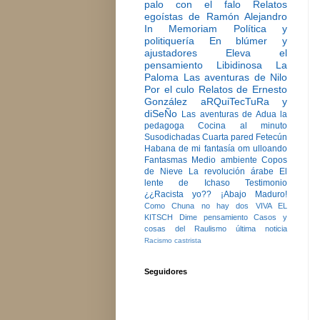
palo con el falo
Relatos
egoístas de Ramón Alejandro
In Memoriam
Política y
politiquería
En blúmer y
ajustadores
Eleva el
pensamiento
Libidinosa
La
Paloma
Las aventuras de Nilo
Por el culo
Relatos de Ernesto
González
aRQuiTecTuRa y
diSeÑo
Las aventuras de Adua la
pedagoga
Cocina al minuto
Susodichadas
Cuarta pared
Fetecún
Habana de mi fantasía
om ulloando
Fantasmas
Medio ambiente
Copos
de Nieve
La revolución árabe
El
lente de Ichaso
Testimonio
¿¿Racista yo??
¡Abajo Maduro!
Como Chuna no hay dos
VIVA EL
KITSCH
Dime pensamiento
Casos y
cosas del Raulismo
última noticia
Racismo castrista
Seguidores