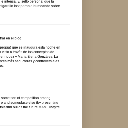
e intensa. El sello personal que la
 cigarrillo inseparable humeando sobre
ar en el blog:
propia) que se inaugura esta noche en
 vista a través de los conceptos de
 Henríquez y María Elena Gonzáles. La
oces más seductoras y controversiales
as.
ith some sort of competition among
here and someplace else (by presenting
t this firm builds the future MAM. They're