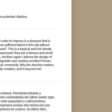
va pubertad citadina.
 order to impress is a desease that is
sufficient talent in this city without
sand". This is a tropical and hot climate
 impressed, they are a famous and world
, but then again I abhore the design of
edgeable and creative architect Fornes.
 local community. Why the decision makers
ority complex, and is beyond me!
historia. Periodista brillante y
bles celebridades del último medio siglo.
 indo-paquistaní y Latinoamérica.
inspirarse porque ella misma era una
pólvora de ovarios. Su último libro,