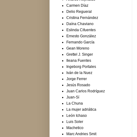
Carmen Díaz
Delio Regueral
Cristina Fernández
Daína Chaviano
Eslinda Cifuentes
Ernesto González
Fernando García
Gean Moreno
Grettel J. Singer
Ileana Fuentes
Ingeborg Portales
Iván de la Nuez
Jorge Ferrer
Jesús Rosado
Juan Carlos Rodríguez
Juan-Sí
La Chuna
La mujer adriática
León Ichaso
Luis Soler
Machetico
Marc Andries Smit