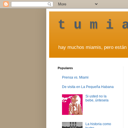
t u m i 
hay muchos miamis, pero están 
Populares
Prensa vs. Miami
De visita en La Pequeña Habana
Si usted no la
bebe, úntesela
La historia como
teatro