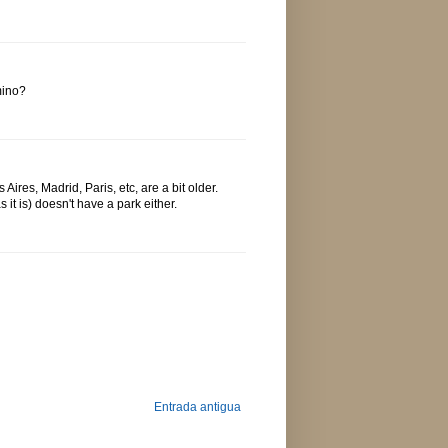
mino?
Aires, Madrid, Paris, etc, are a bit older.
s it is) doesn't have a park either.
Entrada antigua