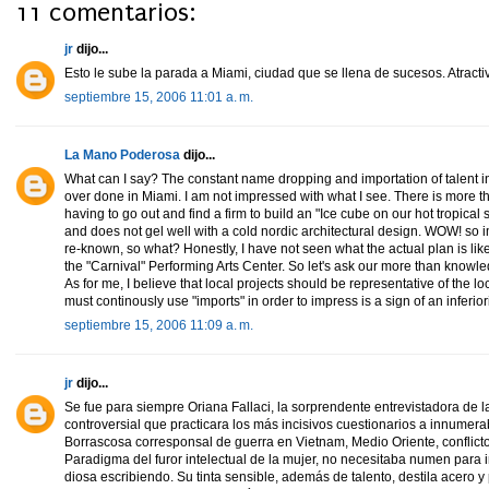
11 comentarios:
jr
dijo...
Esto le sube la parada a Miami, ciudad que se llena de sucesos. Atracti
septiembre 15, 2006 11:01 a. m.
La Mano Poderosa
dijo...
What can I say? The constant name dropping and importation of talent in
over done in Miami. I am not impressed with what I see. There is more than 
having to go out and find a firm to build an "Ice cube on our hot tropical 
and does not gel well with a cold nordic architectural design. WOW! so
re-known, so what? Honestly, I have not seen what the actual plan is like
the "Carnival" Performing Arts Center. So let's ask our more than knowl
As for me, I believe that local projects should be representative of the
must continously use "imports" in order to impress is a sign of an inferi
septiembre 15, 2006 11:09 a. m.
jr
dijo...
Se fue para siempre Oriana Fallaci, la sorprendente entrevistadora de la 
controversial que practicara los más incisivos cuestionarios a innumera
Borrascosa corresponsal de guerra en Vietnam, Medio Oriente, conflicto
Paradigma del furor intelectual de la mujer, no necesitaba numen para 
diosa escribiendo. Su tinta sensible, además de talento, destila acero y 