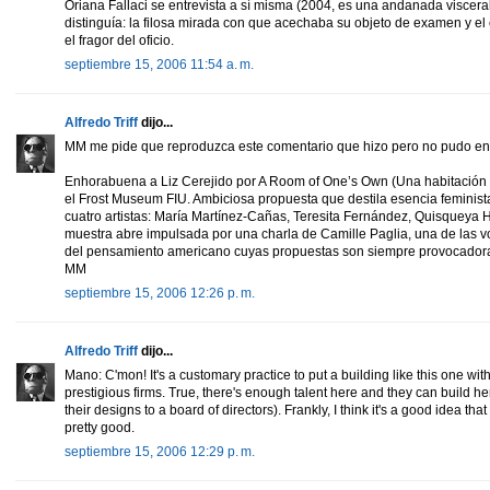
Oriana Fallaci se entrevista a sí misma (2004, es una andanada visceral 
distinguía: la filosa mirada con que acechaba su objeto de examen y el
el fragor del oficio.
septiembre 15, 2006 11:54 a. m.
Alfredo Triff
dijo...
MM me pide que reproduzca este comentario que hizo pero no pudo entr
Enhorabuena a Liz Cerejido por A Room of One’s Own (Una habitación 
el Frost Museum FIU. Ambiciosa propuesta que destila esencia feminista
cuatro artistas: María Martínez-Cañas, Teresita Fernández, Quisqueya
muestra abre impulsada por una charla de Camille Paglia, una de las v
del pensamiento americano cuyas propuestas son siempre provocador
MM
septiembre 15, 2006 12:26 p. m.
Alfredo Triff
dijo...
Mano: C'mon! It's a customary practice to put a building like this one w
prestigious firms. True, there's enough talent here and they can build 
their designs to a board of directors). Frankly, I think it's a good idea tha
pretty good.
septiembre 15, 2006 12:29 p. m.