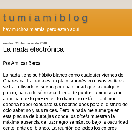
t u m i a m i b l o g
hay muchos miamis, pero están aquí
martes, 21 de marzo de 2006
La nada electrónica
Por Amílcar Barca
La nada tiene su hábito blanco como cualquier viernes de
Cuaresma. La nada es un plato japonés en cuyos vértices
se ha cultivado el sueño por una ciudad que, a cualquier
precio, habla de sí misma. Llena de puntos luminosos me
anuncia que lo presente –lo diario- no está. El anfitrión
debería haber expuesto sus habitaciones para el disfrute del
ocio sabatino y sus raíces. Pero la nada me sumerge en
esta piscina de burbujas donde los
pixels
muestran la
máxima ausencia de luz: negro semántico bajo la oscuridad
centellante del blanco. La reunión de todos los colores