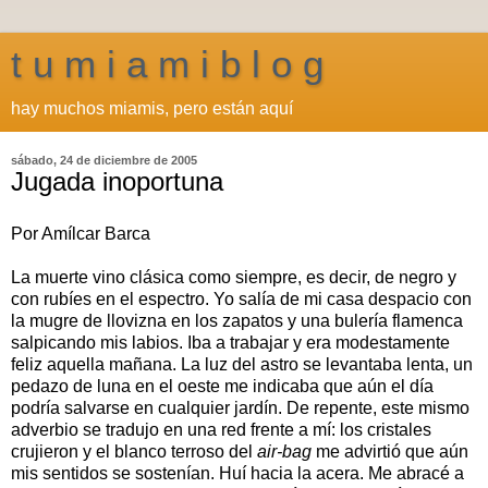
t u m i a m i b l o g
hay muchos miamis, pero están aquí
sábado, 24 de diciembre de 2005
Jugada inoportuna
Por Amílcar Barca
La muerte vino clásica como siempre, es decir, de negro y
con rubíes en el espectro. Yo salía de mi casa despacio con
la mugre de llovizna en los zapatos y una bulería flamenca
salpicando mis labios. Iba a trabajar y era modestamente
feliz aquella mañana. La luz del astro se levantaba lenta, un
pedazo de luna en el oeste me indicaba que aún el día
podría salvarse en cualquier jardín. De repente, este mismo
adverbio se tradujo en una red frente a mí: los cristales
crujieron y el blanco terroso del
air-bag
me advirtió que aún
mis sentidos se sostenían. Huí hacia la acera. Me abracé a