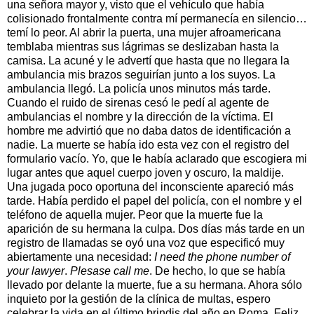
una señora mayor y, visto que el vehículo que había
colisionado frontalmente contra mí permanecía en silencio…
temí lo peor. Al abrir la puerta, una mujer afroamericana
temblaba mientras sus lágrimas se deslizaban hasta la
camisa. La acuné y le advertí que hasta que no llegara la
ambulancia mis brazos seguirían junto a los suyos. La
ambulancia llegó. La policía unos minutos más tarde.
Cuando el ruido de sirenas cesó le pedí al agente de
ambulancias el nombre y la dirección de la víctima. El
hombre me advirtió que no daba datos de identificación a
nadie. La muerte se había ido esta vez con el registro del
formulario vacío. Yo, que le había aclarado que escogiera mi
lugar antes que aquel cuerpo joven y oscuro, la maldije.
Una jugada poco oportuna del inconsciente apareció más
tarde. Había perdido el papel del policía, con el nombre y el
teléfono de aquella mujer. Peor que la muerte fue la
aparición de su hermana la culpa. Dos días más tarde en un
registro de llamadas se oyó una voz que especificó muy
abiertamente una necesidad:
I need the phone number of
your lawyer
.
Plesase call me
. De hecho, lo que se había
llevado por delante la muerte, fue a su hermana. Ahora sólo
inquieto por la gestión de la clínica de multas, espero
celebrar la vida en el último brindis del año en Roma. Feliz