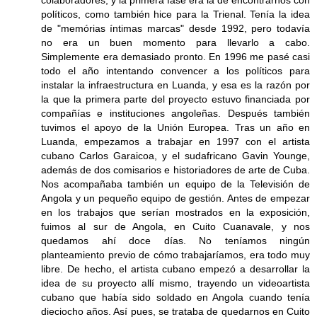
colaboradores, y la primera fase era la de encontrarnos con
políticos, como también hice para la Trienal. Tenía la idea
de "memórias íntimas marcas" desde 1992, pero todavía
no era un buen momento para llevarlo a cabo.
Simplemente era demasiado pronto. En 1996 me pasé casi
todo el año intentando convencer a los políticos para
instalar la infraestructura en Luanda, y esa es la razón por
la que la primera parte del proyecto estuvo financiada por
compañías e instituciones angoleñas. Después también
tuvimos el apoyo de la Unión Europea. Tras un año en
Luanda, empezamos a trabajar en 1997 con el artista
cubano Carlos Garaicoa, y el sudafricano Gavin Younge,
además de dos comisarios e historiadores de arte de Cuba.
Nos acompañaba también un equipo de la Televisión de
Angola y un pequeño equipo de gestión. Antes de empezar
en los trabajos que serían mostrados en la exposición,
fuimos al sur de Angola, en Cuito Cuanavale, y nos
quedamos ahí doce días. No teníamos ningún
planteamiento previo de cómo trabajaríamos, era todo muy
libre. De hecho, el artista cubano empezó a desarrollar la
idea de su proyecto allí mismo, trayendo un videoartista
cubano que había sido soldado en Angola cuando tenía
dieciocho años. Así pues, se trataba de quedarnos en Cuito