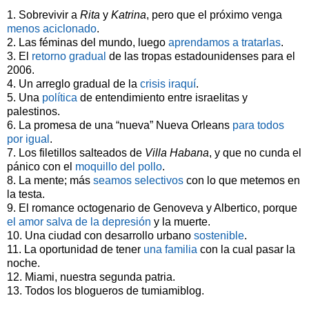
1. Sobrevivir a
Rita
y
Katrina
, pero que el próximo venga
menos aciclonado
.
2. Las féminas del mundo, luego
aprendamos a tratarlas
.
3. El
retorno gradual
de las tropas estadounidenses para el
2006.
4. Un arreglo gradual de la
crisis iraquí
.
5. Una
política
de entendimiento entre israelitas y
palestinos.
6. La promesa de una “nueva” Nueva Orleans
para todos
por igual
.
7. Los filetillos salteados de
Villa Habana
, y que no cunda el
pánico con el
moquillo del pollo
.
8. La mente; más
seamos selectivos
con lo que metemos en
la testa.
9. El romance octogenario de Genoveva y Albertico, porque
el amor salva de la depresión
y la muerte.
10. Una ciudad con desarrollo urbano
sostenible
.
11. La oportunidad de tener
una familia
con la cual pasar la
noche.
12. Miami, nuestra segunda patria.
13. Todos los blogueros de tumiamiblog.