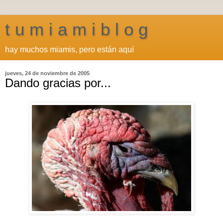
t u m i a m i b l o g
hay muchos miamis, pero están aquí
jueves, 24 de noviembre de 2005
Dando gracias por...