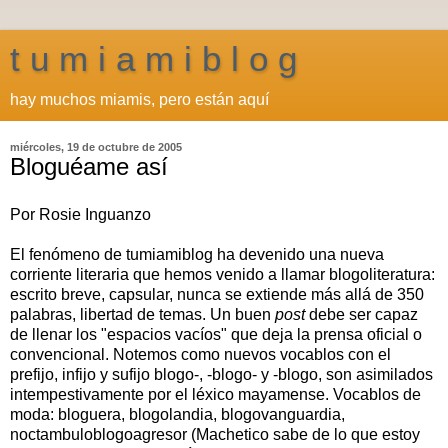
t u m i a m i b l o g
hay muchos miamis, pero están aquí
miércoles, 19 de octubre de 2005
Bloguéame así
Por Rosie Inguanzo
El fenómeno de tumiamiblog ha devenido una nueva
corriente literaria que hemos venido a llamar blogoliteratura:
escrito breve, capsular, nunca se extiende más allá de 350
palabras, libertad de temas. Un buen
post
debe ser capaz
de llenar los "espacios vacíos" que deja la prensa oficial o
convencional. Notemos como nuevos vocablos con el
prefijo, infijo y sufijo blogo-, -blogo- y -blogo, son asimilados
intempestivamente por el léxico mayamense. Vocablos de
moda: bloguera, blogolandia, blogovanguardia,
noctambuloblogoagresor (Machetico sabe de lo que estoy