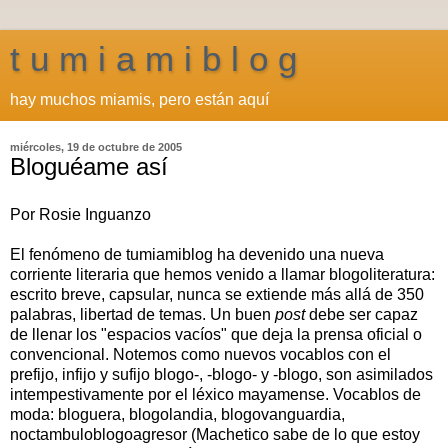
t u m i a m i b l o g
hay muchos miamis, pero están aquí
miércoles, 19 de octubre de 2005
Bloguéame así
Por Rosie Inguanzo
El fenómeno de tumiamiblog ha devenido una nueva
corriente literaria que hemos venido a llamar blogoliteratura:
escrito breve, capsular, nunca se extiende más allá de 350
palabras, libertad de temas. Un buen
post
debe ser capaz
de llenar los "espacios vacíos" que deja la prensa oficial o
convencional. Notemos como nuevos vocablos con el
prefijo, infijo y sufijo blogo-, -blogo- y -blogo, son asimilados
intempestivamente por el léxico mayamense. Vocablos de
moda: bloguera, blogolandia, blogovanguardia,
noctambuloblogoagresor (Machetico sabe de lo que estoy