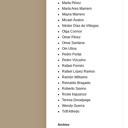
Marta Pérez
María Ares Marrero
Mayra Marrero
Micael Ávalos
Néstor Días de Villegas
Olga Connor
Omar Pérez
Omar Santana
Om Ulloa
Pedro Portal
Pedro Vizcaíno
Rafael Fornés
Rafael López Ramos
Ramón Williams
Reinaldo Bragado
Roberto Savino
Rosie Inguanzo
Teresa Dovalpage
Wendy Guerra
Triff Alfredo
Archivo