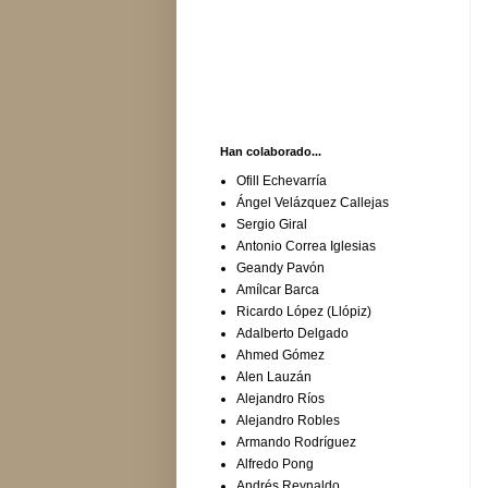
Han colaborado...
Ofill Echevarría
Ángel Velázquez Callejas
Sergio Giral
Antonio Correa Iglesias
Geandy Pavón
Amílcar Barca
Ricardo López (Llópiz)
Adalberto Delgado
Ahmed Gómez
Alen Lauzán
Alejandro Ríos
Alejandro Robles
Armando Rodríguez
Alfredo Pong
Andrés Reynaldo