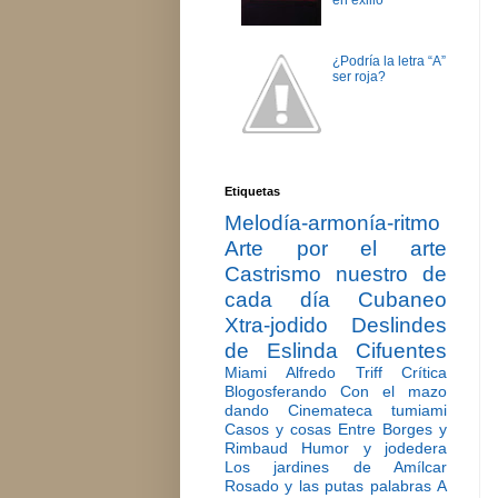
en exilio
¿Podría la letra “A”
ser roja?
Etiquetas
Melodía-armonía-ritmo
Arte por el arte
Castrismo nuestro de
cada día
Cubaneo
Xtra-jodido
Deslindes
de Eslinda Cifuentes
Miami
Alfredo Triff
Crítica
Blogosferando
Con el mazo
dando
Cinemateca tumiami
Casos y cosas
Entre Borges y
Rimbaud
Humor y jodedera
Los jardines de Amílcar
Rosado y las putas palabras
A