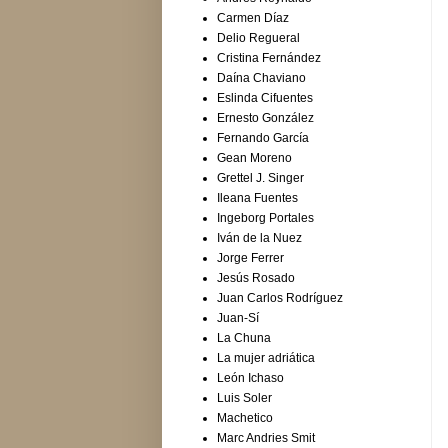
Carmen Díaz
Delio Regueral
Cristina Fernández
Daína Chaviano
Eslinda Cifuentes
Ernesto González
Fernando García
Gean Moreno
Grettel J. Singer
Ileana Fuentes
Ingeborg Portales
Iván de la Nuez
Jorge Ferrer
Jesús Rosado
Juan Carlos Rodríguez
Juan-Sí
La Chuna
La mujer adriática
León Ichaso
Luis Soler
Machetico
Marc Andries Smit