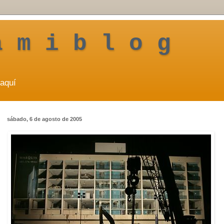
a m i b l o g
aquí
sábado, 6 de agosto de 2005