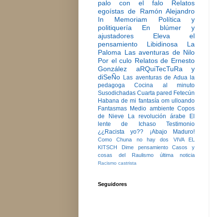
palo con el falo
Relatos
egoístas de Ramón Alejandro
In Memoriam
Política y
politiquería
En blúmer y
ajustadores
Eleva el
pensamiento
Libidinosa
La
Paloma
Las aventuras de Nilo
Por el culo
Relatos de Ernesto
González
aRQuiTecTuRa y
diSeÑo
Las aventuras de Adua la
pedagoga
Cocina al minuto
Susodichadas
Cuarta pared
Fetecún
Habana de mi fantasía
om ulloando
Fantasmas
Medio ambiente
Copos
de Nieve
La revolución árabe
El
lente de Ichaso
Testimonio
¿¿Racista yo??
¡Abajo Maduro!
Como Chuna no hay dos
VIVA EL
KITSCH
Dime pensamiento
Casos y
cosas del Raulismo
última noticia
Racismo castrista
Seguidores