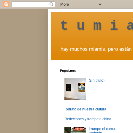
t u m i 
hay muchos miamis, pero están 
Populares
(sin título)
Retrato de nuestra cultura
Reflexiones y trompeta china
Irrumpe el coma-
andante