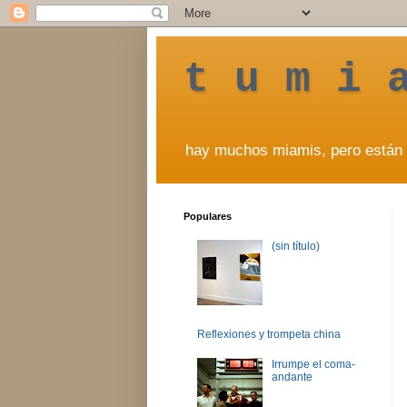
t u m i 
hay muchos miamis, pero están 
Populares
(sin título)
Reflexiones y trompeta china
Irrumpe el coma-
andante