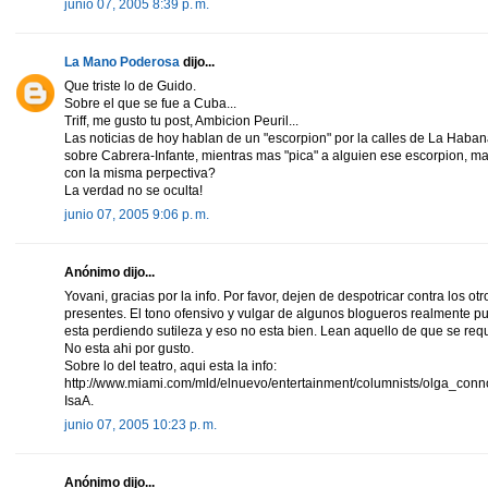
junio 07, 2005 8:39 p. m.
La Mano Poderosa
dijo...
Que triste lo de Guido.
Sobre el que se fue a Cuba...
Triff, me gusto tu post, Ambicion Peuril...
Las noticias de hoy hablan de un "escorpion" por la calles de La Hab
sobre Cabrera-Infante, mientras mas "pica" a alguien ese escorpion, mas
con la misma perpectiva?
La verdad no se oculta!
junio 07, 2005 9:06 p. m.
Anónimo dijo...
Yovani, gracias por la info. Por favor, dejen de despotricar contra los o
presentes. El tono ofensivo y vulgar de algunos blogueros realmente p
esta perdiendo sutileza y eso no esta bien. Lean aquello de que se req
No esta ahi por gusto.
Sobre lo del teatro, aqui esta la info:
http://www.miami.com/mld/elnuevo/entertainment/columnists/olga_con
IsaA.
junio 07, 2005 10:23 p. m.
Anónimo dijo...