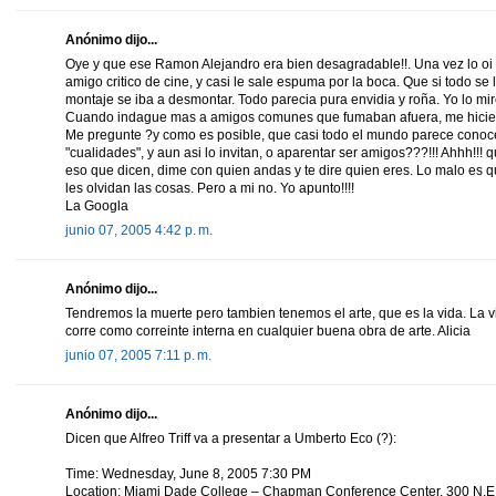
Anónimo dijo...
Oye y que ese Ramon Alejandro era bien desagradable!!. Una vez lo oi 
amigo critico de cine, y casi le sale espuma por la boca. Que si todo se 
montaje se iba a desmontar. Todo parecia pura envidia y roña. Yo lo mir
Cuando indague mas a amigos comunes que fumaban afuera, me hicier
Me pregunte ?y como es posible, que casi todo el mundo parece conoc
"cualidades", y aun asi lo invitan, o aparentar ser amigos???!!! Ahhh!!! 
eso que dicen, dime con quien andas y te dire quien eres. Lo malo es q
les olvidan las cosas. Pero a mi no. Yo apunto!!!!
La Googla
junio 07, 2005 4:42 p. m.
Anónimo dijo...
Tendremos la muerte pero tambien tenemos el arte, que es la vida. La v
corre como correinte interna en cualquier buena obra de arte. Alicia
junio 07, 2005 7:11 p. m.
Anónimo dijo...
Dicen que Alfreo Triff va a presentar a Umberto Eco (?):
Time: Wednesday, June 8, 2005 7:30 PM
Location: Miami Dade College – Chapman Conference Center, 300 N.E