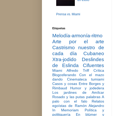
en exilio
Prensa vs. Miami
Etiquetas
Melodía-armonía-ritmo
Arte por el arte
Castrismo nuestro de
cada día
Cubaneo
Xtra-jodido
Deslindes
de Eslinda Cifuentes
Miami
Alfredo Triff
Crítica
Blogosferando
Con el mazo
dando
Cinemateca tumiami
Casos y cosas
Entre Borges y
Rimbaud
Humor y jodedera
Los jardines de Amílcar
Rosado y las putas palabras
A
palo con el falo
Relatos
egoístas de Ramón Alejandro
In Memoriam
Política y
politiquería
En blúmer y