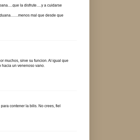
.....que la disfrute.....y a cuidarse
aduana........menos mal que desde que
or muchos, sirve su funcion. Al igual que
o hacia un venenoso vano.
ara contener la bilis. No crees, fiel