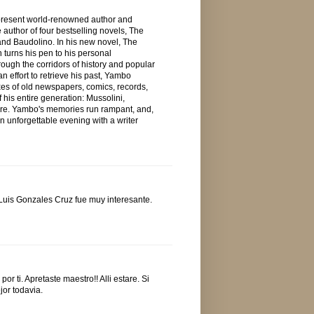
o present world-renowned author and
author of four bestselling novels, The
and Baudolino. In his new novel, The
 turns his pen to his personal
rough the corridors of history and popular
an effort to retrieve his past, Yambo
xes of old newspapers, comics, records,
 his entire generation: Mussolini,
aire. Yambo's memories run rampant, and,
 an unforgettable evening with a writer
 Luis Gonzales Cruz fue muy interesante.
r ti. Apretaste maestro!! Alli estare. Si
jor todavia.