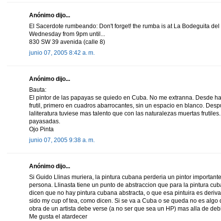
Anónimo dijo...
El Sacerdote rumbeando: Don't forget! the rumba is at La Bodeguita del 
Wednesday from 9pm until...
830 SW 39 avenida (calle 8)
junio 07, 2005 8:42 a. m.
Anónimo dijo...
Bauta:
El pintor de las papayas se quiedo en Cuba. No me extranna. Desde h
frutil, primero en cuadros abarrocantes, sin un espacio en blanco. Despu
laliteratura tuviese mas talento que con las naturalezas muertas frutile
payasadas.
Ojo Pinta
junio 07, 2005 9:38 a. m.
Anónimo dijo...
Si Guido Llinas muriera, la pintura cubana perderia un pintor importan
persona. Llinasta tiene un punto de abstraccion que para la pintura 
dicen que no hay pintura cubana abstracta, o que esa pintuira es deriva
sido my cup of tea, como dicen. Si se va a Cuba o se queda no es algo
obra de un artista debe verse (a no ser que sea un HP) mas alla de deb
Me gusta el atardecer