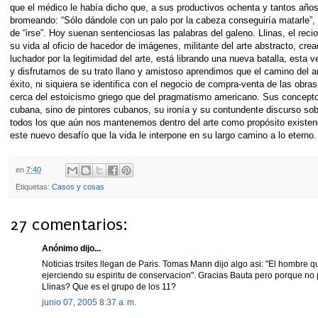
que el médico le había dicho que, a sus productivos ochenta y tantos años
bromeando: “Sólo dándole con un palo por la cabeza conseguiría matarle”,
de “irse”. Hoy suenan sentenciosas las palabras del galeno. Llinas, el rec
su vida al oficio de hacedor de imágenes, militante del arte abstracto, cr
luchador por la legitimidad del arte, está librando una nueva batalla, esta
y disfrutamos de su trato llano y amistoso aprendimos que el camino del a
éxito, ni siquiera se identifica con el negocio de compra-venta de las obra
cerca del estoicismo griego que del pragmatismo americano. Sus conceptos
cubana, sino de pintores cubanos, su ironía y su contundente discurso sobre
todos los que aún nos mantenemos dentro del arte como propósito existenc
este nuevo desafío que la vida le interpone en su largo camino a lo eterno.
en
7:40
Etiquetas:
Casos y cosas
27 comentarios:
Anónimo dijo...
Noticias trsites llegan de Paris. Tomas Mann dijo algo asi: "El hombre 
ejerciendo su espiritu de conservacion". Gracias Bauta pero porque no
Llinas? Que es el grupo de los 11?
junio 07, 2005 8:37 a. m.