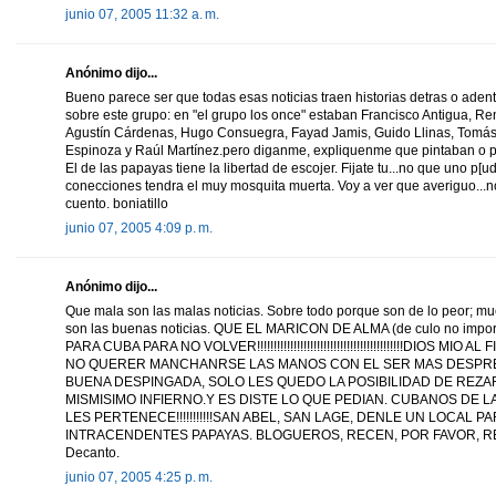
junio 07, 2005 11:32 a. m.
Anónimo dijo...
Bueno parece ser que todas esas noticias traen historias detras o adentro 
sobre este grupo: en "el grupo los once" estaban Francisco Antigua, R
Agustín Cárdenas, Hugo Consuegra, Fayad Jamis, Guido Llinas, Tomás O
Espinoza y Raúl Martínez.pero diganme, expliquenme que pintaban o pi
El de las papayas tiene la libertad de escojer. Fijate tu...no que uno p[
conecciones tendra el muy mosquita muerta. Voy a ver que averiguo...not
cuento. boniatillo
junio 07, 2005 4:09 p. m.
Anónimo dijo...
Que mala son las malas noticias. Sobre todo porque son de lo peor; m
son las buenas noticias. QUE EL MARICON DE ALMA (de culo no impor
PARA CUBA PARA NO VOLVER!!!!!!!!!!!!!!!!!!!!!!!!!!!!!!!!!!!!!!!!!!!!DIO
NO QUERER MANCHANRSE LAS MANOS CON EL SER MAS DESPREC
BUENA DESPINGADA, SOLO LES QUEDO LA POSIBILIDAD DE REZAR
MISMISIMO INFIERNO.Y ES DISTE LO QUE PEDIAN. CUBANOS DE LA
LES PERTENECE!!!!!!!!!!!SAN ABEL, SAN LAGE, DENLE UN LOCAL P
INTRACENDENTES PAPAYAS. BLOGUEROS, RECEN, POR FAVOR, R
Decanto.
junio 07, 2005 4:25 p. m.