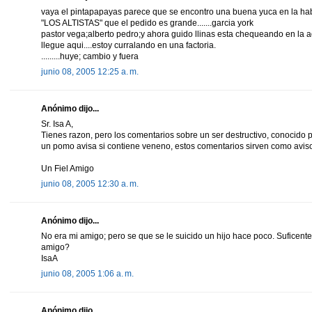
vaya el pintapapayas parece que se encontro una buena yuca en la habana
"LOS ALTISTAS" que el pedido es grande.......garcia york
pastor vega;alberto pedro;y ahora guido llinas esta chequeando en la 
llegue aqui....estoy curralando en una factoria.
.........huye; cambio y fuera
junio 08, 2005 12:25 a. m.
Anónimo dijo...
Sr. Isa A,
Tienes razon, pero los comentarios sobre un ser destructivo, conocido p
un pomo avisa si contiene veneno, estos comentarios sirven como avis
Un Fiel Amigo
junio 08, 2005 12:30 a. m.
Anónimo dijo...
No era mi amigo; pero se que se le suicido un hijo hace poco. Suficente p
amigo?
IsaA
junio 08, 2005 1:06 a. m.
Anónimo dijo...