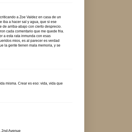
criticando a Zoe Valdez en casa de un
le iba a hacer sal y agua, que si ese
e de arriba-abajo con cierto desprecio.
on cada comentario que me quede fria.
er a esta rata inmunda con esas
queridos mios, es al parecer es verdad
ue la gente tienen mala memoria, y se
ida misma. Crear es eso: vida, vida que
. 2nd Avenue