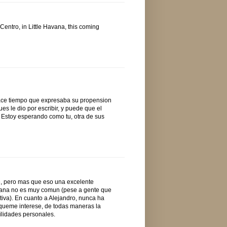
Centro, in Little Havana, this coming
ace tiempo que expresaba su propension
es le dio por escribir, y puede que el
s. Estoy esperando como tu, otra de sus
te, pero mas que eso una excelente
cubana no es muy comun (pese a gente que
tiva). En cuanto a Alejandro, nunca ha
 queme interese, de todas maneras la
ilidades personales.