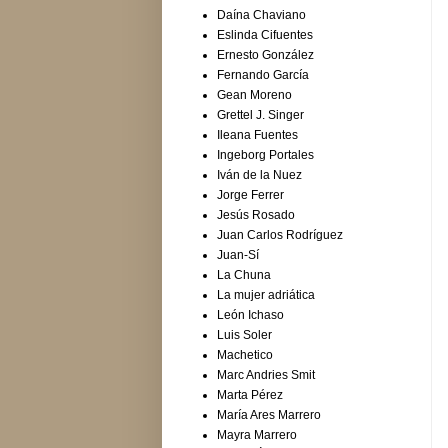
Daína Chaviano
Eslinda Cifuentes
Ernesto González
Fernando García
Gean Moreno
Grettel J. Singer
Ileana Fuentes
Ingeborg Portales
Iván de la Nuez
Jorge Ferrer
Jesús Rosado
Juan Carlos Rodríguez
Juan-Sí
La Chuna
La mujer adriática
León Ichaso
Luis Soler
Machetico
Marc Andries Smit
Marta Pérez
María Ares Marrero
Mayra Marrero