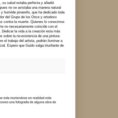
, su salud estaba perfecta y añadió
 pues no se avistaba una manera natural
io y humilde pinareño, que ha dedicado toda
eador del Grupo de los Once y ortodoxo
 vez contra la muerte. Quienes lo conocimos
rte no necesariamente coincide con el
s. Dedicar la vida a la creación esta más
 sobre la no-existencia de una pintura
 el trabajo del artista, podrán iluminar a
ial. Espero que Guido salga triunfante de
que esta muriendose en realidad esta
 pones una fotografia de alguna obra de