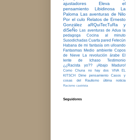
ajustadores
Eleva el
pensamiento
Libidinosa
La
Paloma
Las aventuras de Nilo
Por el culo
Relatos de Ernesto
González
aRQuiTecTuRa y
diSeÑo
Las aventuras de Adua la
pedagoga
Cocina al minuto
Susodichadas
Cuarta pared
Fetecún
Habana de mi fantasía
om ulloando
Fantasmas
Medio ambiente
Copos
de Nieve
La revolución árabe
El
lente de Ichaso
Testimonio
¿¿Racista yo??
¡Abajo Maduro!
Como Chuna no hay dos
VIVA EL
KITSCH
Dime pensamiento
Casos y
cosas del Raulismo
última noticia
Racismo castrista
Seguidores