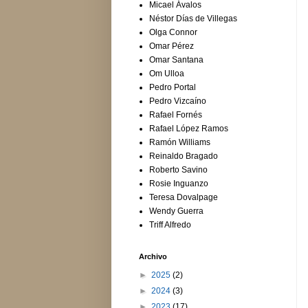
Micael Ávalos
Néstor Días de Villegas
Olga Connor
Omar Pérez
Omar Santana
Om Ulloa
Pedro Portal
Pedro Vizcaíno
Rafael Fornés
Rafael López Ramos
Ramón Williams
Reinaldo Bragado
Roberto Savino
Rosie Inguanzo
Teresa Dovalpage
Wendy Guerra
Triff Alfredo
Archivo
►
2025
(2)
►
2024
(3)
►
2023
(17)