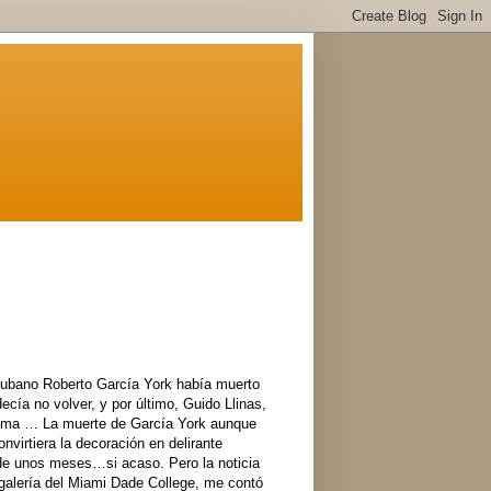
a cubano Roberto García York había muerto
cía no volver, y por último, Guido Llinas,
 coma … La muerte de García York aunque
nvirtiera la decoración en delirante
 de unos meses…si acaso. Pero la noticia
 galería del Miami Dade College, me contó