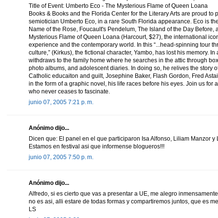
Title of Event: Umberto Eco - The Mysterious Flame of Queen Loana
Books & Books and the Florida Center for the Literary Arts are proud t
semiotician Umberto Eco, in a rare South Florida appearance. Eco is the 
Name of the Rose, Foucault's Pendelum, The Island of the Day Before, 
Mysterious Flame of Queen Loana (Harcourt, $27), the international icon
experience and the contemporary world. In this “...head-spinning tour th
culture,” (Kirkus), the fictional character, Yambo, has lost his memory. In 
withdraws to the family home where he searches in the attic through bo
photo albums, and adolescent diaries. In doing so, he relives the story of
Catholic educaiton and guilt, Josephine Baker, Flash Gordon, Fred Ast
in the form of a graphic novel, his life races before his eyes. Join us for
who never ceases to fascinate.
junio 07, 2005 7:21 p. m.
Anónimo dijo...
Dicen que: El panel en el que participaron Isa Alfonso, Liliam Manzor y
Estamos en festival asi que informense blogueros!!!
junio 07, 2005 7:50 p. m.
Anónimo dijo...
Alfredo, si es cierto que vas a presentar a UE, me alegro inmensamente po
no es asi, alli estare de todas formas y compartiremos juntos, que es me
LS