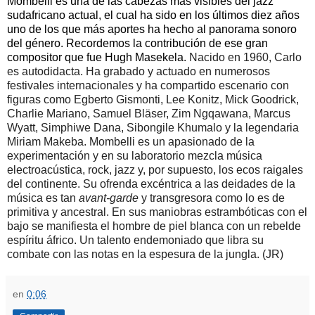
Mombelli es una de las cabezas más visibles del jazz
sudafricano actual, el cual ha sido en los últimos diez años
uno de los que más aportes ha hecho al panorama sonoro
del género. Recordemos la contribución de ese gran
compositor que fue Hugh Masekela.
Nacido en 1960, Carlo
es autodidacta. Ha grabado y actuado en numerosos
festivales internacionales y ha compartido escenario con
figuras como
Egberto Gismonti, Lee Konitz, Mick Goodrick,
Charlie Mariano, Samuel Bläser,
Zim Ngqawana, Marcus
Wyatt, Simphiwe Dana, Sibongile Khumalo y la legendaria
Miriam Makeba. Mombelli es un apasionado de la
experimentación y en su laboratorio mezcla música
electroacústica, rock, jazz y, por supuesto, los ecos raigales
del continente. Su ofrenda excéntrica a las deidades de la
música es tan
avant-garde
y transgresora como lo es de
primitiva y ancestral. En sus maniobras estrambóticas con el
bajo se manifiesta el hombre de piel blanca con un rebelde
espíritu áfrico. Un talento endemoniado que libra su
combate con las notas en la espesura de la jungla. (JR)
en
0:06