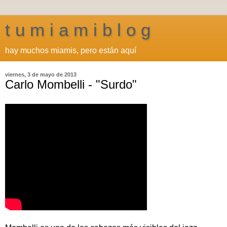
t u m i a m i b l o g
hay muchos miamis, pero están aquí
viernes, 3 de mayo de 2013
Carlo Mombelli - "Surdo"