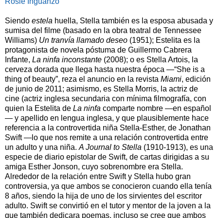
Rosie Inguanzo
Siendo
estela
huella, Stella también es la esposa abusada y
sumisa del filme (basado en la obra teatral de Tennessee
Williams)
Un tranvía llamado deseo
(1951); Estelita es la
protagonista de novela póstuma de Guillermo Cabrera
Infante,
La ninfa inconstante
(2008); o es Stella Artois, la
cerveza dorada que llega hasta nuestra época —“She is a
thing of beauty”, reza el anuncio en la revista
Miami
, edición
de junio de 2011; asimismo, es Stella Morris, la actriz de
cine (actriz inglesa secundaria con mínima filmografía, con
quien la Estelita de
La ninfa
comparte nombre —en español
— y apellido en lengua inglesa, y que plausiblemente hace
referencia a la controvertida niña Stella-Esther, de Jonathan
Swift —lo que nos remite a una relación controvertida entre
un adulto y una niña.
A Journal to Stella
(1910-1913), es una
especie de diario epistolar de Swift, de cartas dirigidas a su
amiga Esther Jonson, cuyo sobrenombre era Stella.
Alrededor de la relación entre Swift y Stella hubo gran
controversia, ya que ambos se conocieron cuando ella tenía
8 años, siendo la hija de uno de los sirvientes del escritor
adulto. Swift se convirtió en el tutor y mentor de la joven a la
que también dedicara poemas, incluso se cree que ambos