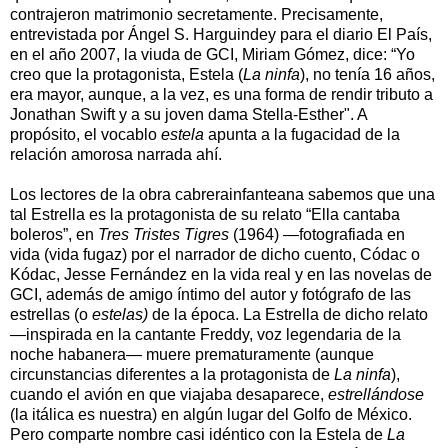
contrajeron matrimonio secretamente. Precisamente,
entrevistada por Ángel S. Harguindey para el diario El País,
en el año 2007, la viuda de GCI, Miriam Gómez, dice: “Yo
creo que la protagonista, Estela (
La ninfa
), no tenía 16 años,
era mayor, aunque, a la vez, es una forma de rendir tributo a
Jonathan Swift y a su joven dama Stella-Esther". A
propósito, el vocablo
estela
apunta a la fugacidad de la
relación amorosa narrada ahí.
Los lectores de la obra cabrerainfanteana sabemos que una
tal Estrella es la protagonista de su relato “Ella cantaba
boleros”, en
Tres Tristes Tigres
(1964) —fotografiada en
vida (vida fugaz) por el narrador de dicho cuento, Códac o
Kódac, Jesse Fernández en la vida real y en las novelas de
GCI, además de amigo íntimo del autor y fotógrafo de las
estrellas (o
estelas)
de la época. La Estrella de dicho relato
—inspirada en la cantante Freddy, voz legendaria de la
noche habanera— muere prematuramente (aunque
circunstancias diferentes a la protagonista de
La ninfa
),
cuando el avión en que viajaba desaparece,
estrellándose
(la itálica es nuestra) en algún lugar del Golfo de México.
Pero comparte nombre casi idéntico con la Estela de
La