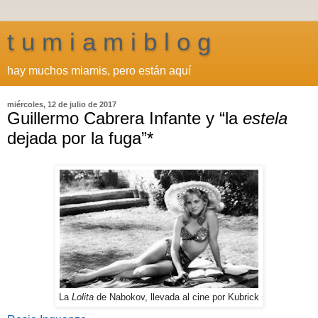
t u m i a m i b l o g
hay muchos miamis, pero están aquí
miércoles, 12 de julio de 2017
Guillermo Cabrera Infante y “la
estela
dejada por la fuga”*
La
Lolita
de Nabokov, llevada al cine por Kubrick