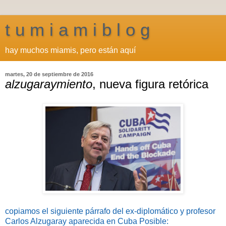
t u m i a m i b l o g
hay muchos miamis, pero están aquí
martes, 20 de septiembre de 2016
alzugaraymiento
, nueva figura retórica
copiamos el siguiente párrafo del ex-diplomático y profesor
Carlos Alzugaray aparecida en Cuba Posible: