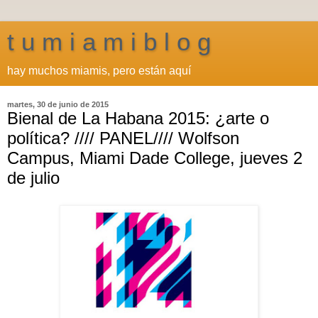
t u m i a m i b l o g
hay muchos miamis, pero están aquí
martes, 30 de junio de 2015
Bienal de La Habana 2015: ¿arte o
política? //// PANEL//// Wolfson
Campus, Miami Dade College, jueves 2
de julio