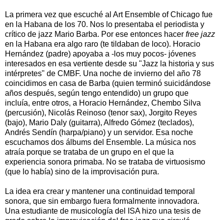
La primera vez que escuché al Art Ensemble of Chicago fue
en la Habana de los 70. Nos lo presentaba el periodista y
crítico de jazz Mario Barba. Por ese entonces hacer
free jazz
en la Habana era algo raro (te tildaban de loco). Horacio
Hernández (padre) apoyaba a -los muy pocos- jóvenes
interesados en esa vertiente desde su "Jazz la historia y sus
intérpretes" de CMBF. Una noche de invierno del año 78
coincidimos en casa de Barba (quien terminó suicidándose
años después, según tengo entendido) un grupo que
incluía, entre otros, a Horacio Hernández, Chembo Silva
(percusión), Nicolás Reinoso (tenor sax), Jorgito Reyes
(bajo), Mario Daly (guitarra), Alfredo Gómez (teclados),
Andrés Sendín (harpa/piano) y un servidor. Esa noche
escuchamos dos álbums del Ensemble. La música nos
atraía porque se trataba de un grupo en el que la
experiencia sonora primaba. No se trataba de virtuosismo
(que lo había) sino de la improvisación pura.
La idea era crear y mantener una continuidad temporal
sonora, que sin embargo fuera formalmente innovadora.
Una estudiante de musicología del ISA hizo una tesis de