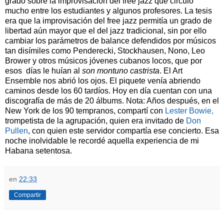
grado sobre la improvisación del free jazz que circuló
mucho entre los estudiantes y algunos profesores. La tesis
era que la improvisación del free jazz permitía un grado de
libertad aún mayor que el del jazz tradicional, sin por ello
cambiar los parámetros de balance defendidos por músicos
tan disímiles como Penderecki, Stockhausen, Nono, Leo
Brower y otros músicos jóvenes cubanos locos, que por
esos días le huían al
son montuno castrista
. El Art
Ensemble nos abrió los ojos. El piquete venía abriendo
caminos desde los 60 tardíos. Hoy en día cuentan con una
discografía de más de 20 álbums. Nota: Años después, en el
New York de los 90 tempranos, compartí con
Lester Bowie,
trompetista de la agrupación, quien era invitado de
Don
Pullen
, con quien este servidor compartía ese concierto. Esa
noche inolvidable le recordé aquella experiencia de mi
Habana setentosa.
en
22:33
Compartir