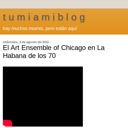
t u m i a m i b l o g
hay muchos miamis, pero están aquí
miércoles, 3 de agosto de 2011
El Art Ensemble of Chicago en La
Habana de los 70