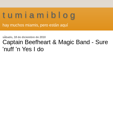
t u m i a m i b l o g
hay muchos miamis, pero están aquí
sábado, 18 de diciembre de 2010
Captain Beefheart & Magic Band - Sure
'nuff 'n Yes I do