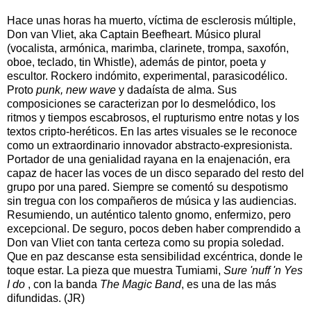
Hace unas horas ha muerto, víctima de esclerosis múltiple,
Don van Vliet, aka Captain Beefheart. Músico plural
(vocalista, armónica, marimba, clarinete, trompa, saxofón,
oboe, teclado, tin Whistle), además de pintor, poeta y
escultor. Rockero indómito, experimental, parasicodélico.
Proto
punk, new wave
y dadaísta de alma. Sus
composiciones se caracterizan por lo desmelódico, los
ritmos y tiempos escabrosos, el rupturismo entre notas y los
textos cripto-heréticos. En las artes visuales se le reconoce
como un extraordinario innovador abstracto-expresionista.
Portador de una genialidad rayana en la enajenación, era
capaz de hacer las voces de un disco separado del resto del
grupo por una pared. Siempre se comentó su despotismo
sin tregua con los compañeros de música y las audiencias.
Resumiendo, un auténtico talento gnomo, enfermizo, pero
excepcional. De seguro, pocos deben haber comprendido a
Don van Vliet con tanta certeza como su propia soledad.
Que en paz descanse esta sensibilidad excéntrica, donde le
toque estar. La pieza que muestra Tumiami,
Sure 'nuff 'n Yes
I do
, con la banda
The Magic Band
, es una de las más
difundidas. (JR)