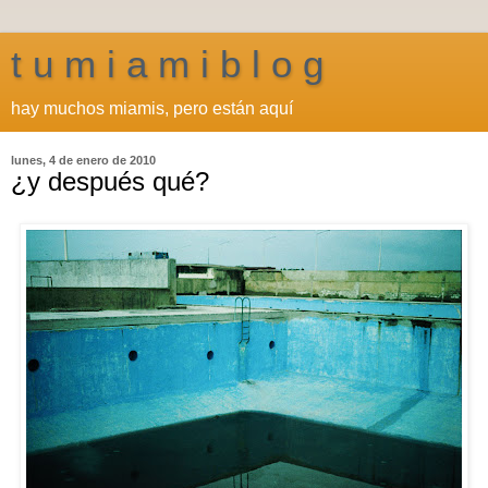
t u m i a m i b l o g
hay muchos miamis, pero están aquí
lunes, 4 de enero de 2010
¿y después qué?