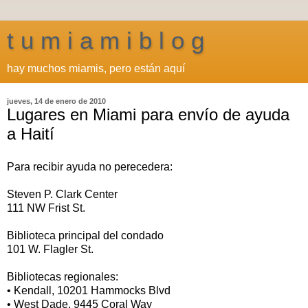
t u m i a m i b l o g
hay muchos miamis, pero están aquí
jueves, 14 de enero de 2010
Lugares en Miami para envío de ayuda
a Haití
Para recibir ayuda no perecedera:
Steven P. Clark Center
111 NW Frist St.
Biblioteca principal del condado
101 W. Flagler St.
Bibliotecas regionales:
• Kendall, 10201 Hammocks Blvd
• West Dade, 9445 Coral Way