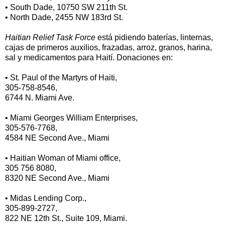
• South Dade, 10750 SW 211th St.
• North Dade, 2455 NW 183rd St.
Haitian Relief Task Force
está pidiendo baterías, linternas,
cajas de primeros auxilios, frazadas, arroz, granos, harina,
sal y medicamentos para Haití. Donaciones en:
• St. Paul of the Martyrs of Haiti,
305-758-8546,
6744 N. Miami Ave.
• Miami Georges William Enterprises,
305-576-7768,
4584 NE Second Ave., Miami
• Haitian Woman of Miami office,
305 756 8080,
8320 NE Second Ave., Miami
• Midas Lending Corp.,
305-899-2727,
822 NE 12th St., Suite 109, Miami.