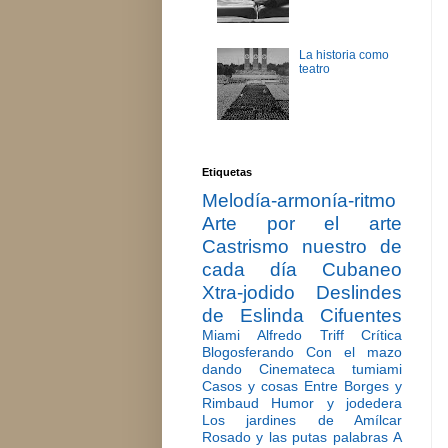
La historia como
teatro
Etiquetas
Melodía-armonía-ritmo
Arte por el arte
Castrismo nuestro de
cada día
Cubaneo
Xtra-jodido
Deslindes
de Eslinda Cifuentes
Miami
Alfredo Triff
Crítica
Blogosferando
Con el mazo
dando
Cinemateca tumiami
Casos y cosas
Entre Borges y
Rimbaud
Humor y jodedera
Los jardines de Amílcar
Rosado y las putas palabras
A