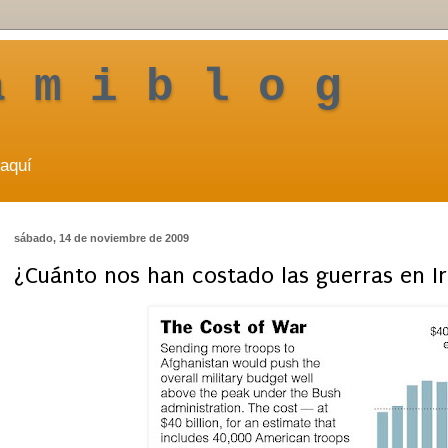
a m i b l o g
aquí
sábado, 14 de noviembre de 2009
¿Cuánto nos han costado las guerras en I