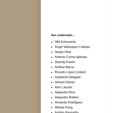
Han colaborado...
Ofill Echevarría
Ángel Velázquez Callejas
Sergio Giral
Antonio Correa Iglesias
Geandy Pavón
Amílcar Barca
Ricardo López (Llópiz)
Adalberto Delgado
Ahmed Gómez
Alen Lauzán
Alejandro Ríos
Alejandro Robles
Armando Rodríguez
Alfredo Pong
Andrés Reynaldo