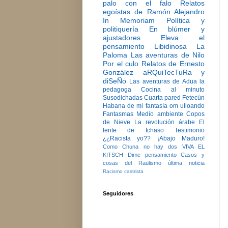
palo con el falo
Relatos
egoístas de Ramón Alejandro
In Memoriam
Política y
politiquería
En blúmer y
ajustadores
Eleva el
pensamiento
Libidinosa
La
Paloma
Las aventuras de Nilo
Por el culo
Relatos de Ernesto
González
aRQuiTecTuRa y
diSeÑo
Las aventuras de Adua la
pedagoga
Cocina al minuto
Susodichadas
Cuarta pared
Fetecún
Habana de mi fantasía
om ulloando
Fantasmas
Medio ambiente
Copos
de Nieve
La revolución árabe
El
lente de Ichaso
Testimonio
¿¿Racista yo??
¡Abajo Maduro!
Como Chuna no hay dos
VIVA EL
KITSCH
Dime pensamiento
Casos y
cosas del Raulismo
última noticia
Racismo castrista
Seguidores