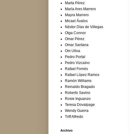
Marta Pérez
María Ares Marrero
Mayra Marrero
Micael Ávalos
Néstor Días de Villegas
Olga Connor
Omar Pérez
Omar Santana
Om Ulloa
Pedro Portal
Pedro Vizcaíno
Rafael Fornés
Rafael López Ramos
Ramón Williams
Reinaldo Bragado
Roberto Savino
Rosie Inguanzo
Teresa Dovalpage
Wendy Guerra
Triff Alfredo
Archivo