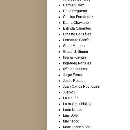
Carmen Díaz
Delio Regueral
Cristina Fernández
Daína Chaviano
Eslinda Cifuentes
Ernesto González
Fernando García
Gean Moreno
Grettel J. Singer
Ileana Fuentes
Ingeborg Portales
Iván de la Nuez
Jorge Ferrer
Jesús Rosado
Juan Carlos Rodríguez
Juan-Sí
La Chuna
La mujer adriática
León Ichaso
Luis Soler
Machetico
Marc Andries Smit