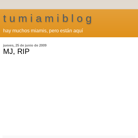
t u m i a m i b l o g
hay muchos miamis, pero están aquí
jueves, 25 de junio de 2009
MJ, RIP