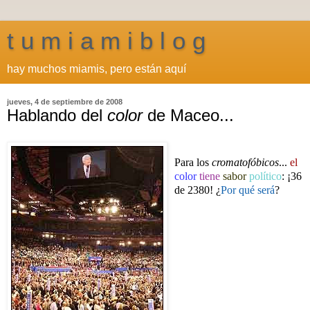
t u m i a m i b l o g
hay muchos miamis, pero están aquí
jueves, 4 de septiembre de 2008
Hablando del
color
de Maceo...
Para los
cromatofóbicos
...
el
color
tiene
sabor
político
: ¡36
de
2380
! ¿
Por qué será
?