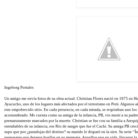
Ingeborg Portales
Un amigo me envía fotos de su obra actual. Christian Flores nació en 1975 en Hu
Ayacucho, uno de los lugares más afectados por el terrorismo en Perú. Algunos año
este empobrecido sitio. En cada presencia, en cada mirada, se respiraban aun los 
acostumbrado. Me cuenta como su amiga de la infancia, PB, vio morir a su padre 
prematuramente marcados por la muerte. Christian se fue con su familia a Arequ
entrañables de su infancia, ese Río de sangre que fue el Cachi. Su amiga PB crec
supo que por ¿paradojas del destino? su marido le disparó en la sien. Su serie “
personajes que dejaron huellas en su memoria. Aquellos que en vida, llevaron la 