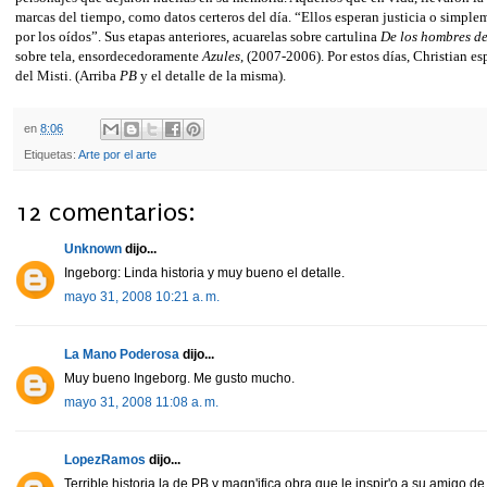
marcas del tiempo, como datos certeros del día. “Ellos esperan justicia o simpl
por los oídos”. Sus etapas anteriores, acuarelas sobre cartulina
De los hombres d
sobre tela, ensordecedoramente
Azules
, (2007-2006). Por estos días, Christian esp
del Misti. (Arriba
PB
y el detalle de la misma).
en
8:06
Etiquetas:
Arte por el arte
12 comentarios:
Unknown
dijo...
Ingeborg: Linda historia y muy bueno el detalle.
mayo 31, 2008 10:21 a. m.
La Mano Poderosa
dijo...
Muy bueno Ingeborg. Me gusto mucho.
mayo 31, 2008 11:08 a. m.
LopezRamos
dijo...
Terrible historia la de PB y magn'ifica obra que le inspir'o a su amigo de