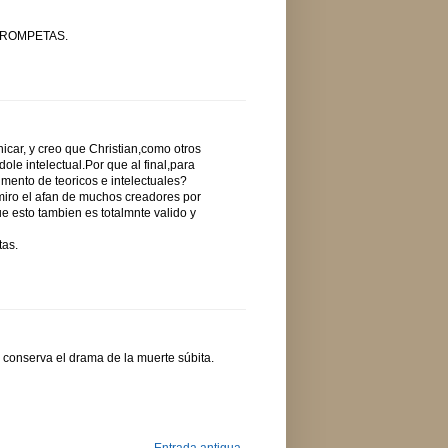
TROMPETAS.
icar, y creo que Christian,como otros
dole intelectual.Por que al final,para
mento de teoricos e intelectuales?
dmiro el afan de muchos creadores por
e esto tambien es totalmnte valido y
tas.
n conserva el drama de la muerte súbita.
Entrada antigua