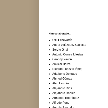
Han colaborado...
Ofill Echevarría
Ángel Velázquez Callejas
Sergio Giral
Antonio Correa Iglesias
Geandy Pavón
Amílcar Barca
Ricardo López (Llópiz)
Adalberto Delgado
Ahmed Gómez
Alen Lauzán
Alejandro Ríos
Alejandro Robles
Armando Rodríguez
Alfredo Pong
Andrés Reynaldo