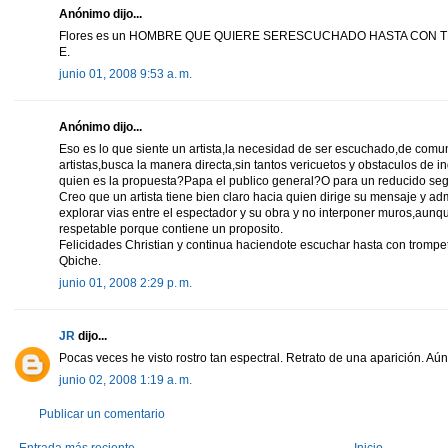
Anónimo dijo...
Flores es un HOMBRE QUE QUIERE SERESCUCHADO HASTA CON 
E.
junio 01, 2008 9:53 a. m.
Anónimo dijo...
Eso es lo que siente un artista,la necesidad de ser escuchado,de comun
artistas,busca la manera directa,sin tantos vericuetos y obstaculos de in
quien es la propuesta?Papa el publico general?O para un reducido seg
Creo que un artista tiene bien claro hacia quien dirige su mensaje y a
explorar vias entre el espectador y su obra y no interponer muros,aunqu
respetable porque contiene un proposito.
Felicidades Christian y continua haciendote escuchar hasta con trompe
Qbiche.
junio 01, 2008 2:29 p. m.
JR
dijo...
Pocas veces he visto rostro tan espectral. Retrato de una aparición. Aú
junio 02, 2008 1:19 a. m.
Publicar un comentario
Entrada más reciente
Inicio