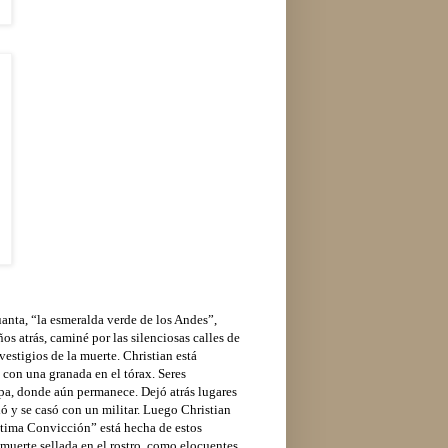
anta, “la esmeralda verde de los Andes”,
s atrás, caminé por las silenciosas calles de
vestigios de la muerte. Christian está
con una granada en el tórax. Seres
ipa, donde aún permanece. Dejó atrás lugares
ió y se casó con un militar. Luego Christian
Íntima Convicción” está hecha de estos
muerte sellada en el rostro, como elocuentes