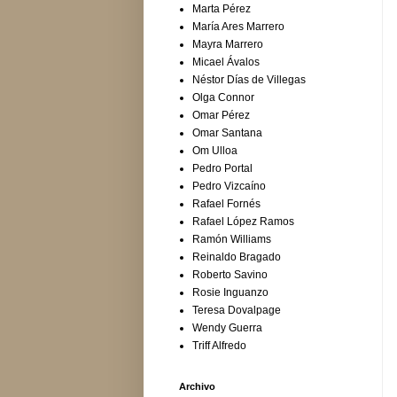
Marta Pérez
María Ares Marrero
Mayra Marrero
Micael Ávalos
Néstor Días de Villegas
Olga Connor
Omar Pérez
Omar Santana
Om Ulloa
Pedro Portal
Pedro Vizcaíno
Rafael Fornés
Rafael López Ramos
Ramón Williams
Reinaldo Bragado
Roberto Savino
Rosie Inguanzo
Teresa Dovalpage
Wendy Guerra
Triff Alfredo
Archivo