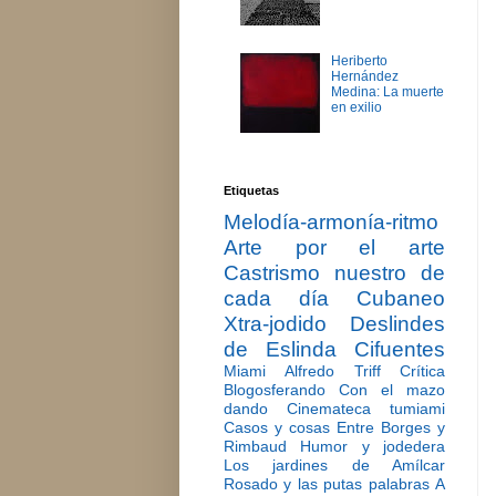
Heriberto
Hernández
Medina: La muerte
en exilio
Etiquetas
Melodía-armonía-ritmo
Arte por el arte
Castrismo nuestro de
cada día
Cubaneo
Xtra-jodido
Deslindes
de Eslinda Cifuentes
Miami
Alfredo Triff
Crítica
Blogosferando
Con el mazo
dando
Cinemateca tumiami
Casos y cosas
Entre Borges y
Rimbaud
Humor y jodedera
Los jardines de Amílcar
Rosado y las putas palabras
A