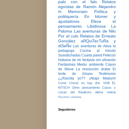
palo con el falo
Relatos
egoístas de Ramón Alejandro
In Memoriam
Política y
politiquería
En blúmer y
ajustadores
Eleva el
pensamiento
Libidinosa
La
Paloma
Las aventuras de Nilo
Por el culo
Relatos de Ernesto
González
aRQuiTecTuRa y
diSeÑo
Las aventuras de Adua la
pedagoga
Cocina al minuto
Susodichadas
Cuarta pared
Fetecún
Habana de mi fantasía
om ulloando
Fantasmas
Medio ambiente
Copos
de Nieve
La revolución árabe
El
lente de Ichaso
Testimonio
¿¿Racista yo??
¡Abajo Maduro!
Como Chuna no hay dos
VIVA EL
KITSCH
Dime pensamiento
Casos y
cosas del Raulismo
última noticia
Racismo castrista
Seguidores