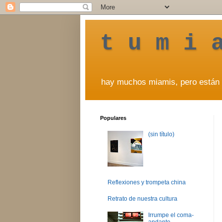
t u m i 
hay muchos miamis, pero están 
Populares
(sin título)
Reflexiones y trompeta china
Retrato de nuestra cultura
Irrumpe el coma-
andante