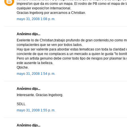
impresi'on que da es como un mapa. El rostro de PB como el mapa de la
cualquier exposici'on internacional.
Gracias Ingeborg por acercarnos a Christian.
mayo 31, 2008 1:08 p. m.
Anónimo dijo...
Exelente lo de Christian,trabajo prufundo de gran contenido,no como m
complacientes que se ven por todos lados.
Hay que ser valiente para abordar estas tematicas con toda la claridad q
conciente de que no complaces a un mercado a quien le gusta "lo bonito"
Pero un artista genuino debe correr todo tipo de riesgos por plasmar la
este ausente la belleza.
Qbiche.
mayo 31, 2008 1:54 p. m.
Anónimo dijo...
Interesante. Gracias Ingeborg.
SDLL
mayo 31, 2008 1:55 p. m.
Anónimo dijo...