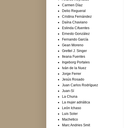
Carmen Díaz
Delio Regueral
Cristina Fernández
Daína Chaviano
Eslinda Cifuentes
Ernesto González
Fernando García
Gean Moreno
Grettel J. Singer
Ileana Fuentes
Ingeborg Portales
Iván de la Nuez
Jorge Ferrer
Jesús Rosado
Juan Carlos Rodríguez
Juan-Sí
La Chuna
La mujer adriática
León Ichaso
Luis Soler
Machetico
Marc Andries Smit