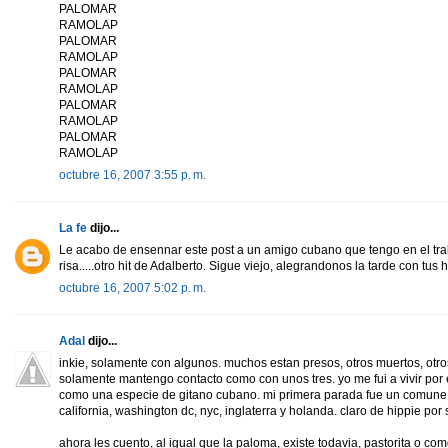
PALOMAR
RAMOLAP
PALOMAR
RAMOLAP
PALOMAR
RAMOLAP
PALOMAR
RAMOLAP
PALOMAR
RAMOLAP
octubre 16, 2007 3:55 p. m.
La fe
dijo...
Le acabo de ensennar este post a un amigo cubano que tengo en el tra
risa.....otro hit de Adalberto. Sigue viejo, alegrandonos la tarde con tus
octubre 16, 2007 5:02 p. m.
Adal
dijo...
inkie, solamente con algunos. muchos estan presos, otros muertos, otros
solamente mantengo contacto como con unos tres. yo me fui a vivir por 
como una especie de gitano cubano. mi primera parada fue un comune
california, washington dc, nyc, inglaterra y holanda. claro de hippie por
ahora les cuento, al igual que la paloma, existe todavia, pastorita o c