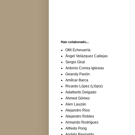
Han colaborado...
Ofill Echevarría
Ángel Velázquez Callejas
Sergio Giral
Antonio Correa Iglesias
Geandy Pavón
Amílcar Barca
Ricardo López (Llópiz)
Adalberto Delgado
Ahmed Gómez
Alen Lauzán
Alejandro Ríos
Alejandro Robles
Armando Rodríguez
Alfredo Pong
Andrés Reynaldo