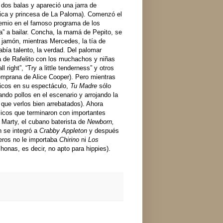
dos balas y apareció una jarra de
tica y princesa de La Paloma). Comenzó el
remio en el famoso programa de los
a” a bailar. Concha, la mamá de Pepito, se
jamón, mientras Mercedes, la tía de
bía talento, la verdad. Del palomar
sa de Rafelito con los muchachos y niñas
ight”, “Try a little tenderness” y otros
emprana de Alice Cooper). Pero mientras
ticos en su espectáculo,
Tu Madre
sólo
ndo pollos en el escenario y arrojando la
que verlos bien arrebatados). Ahora
sicos que terminaron con importantes
, Marty, el cubano baterista de
Newborn,
n se integró a
Crabby Appleton
y después
eros no le importaba
Chirino
ni
Los
onas, es decir, no apto para hippies).