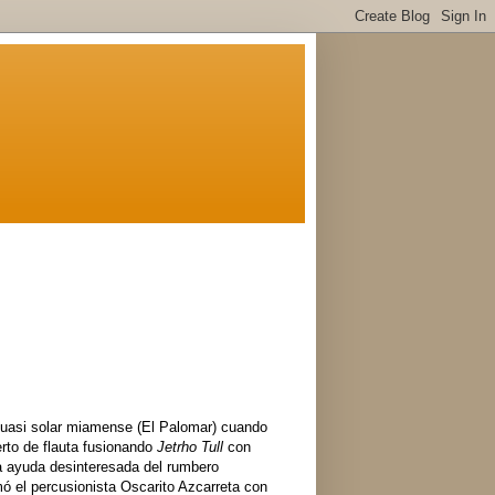
 quasi solar miamense (El Palomar) cuando
erto de flauta fusionando
Jetrho Tull
con
a ayuda desinteresada del rumbero
mó el percusionista Oscarito Azcarreta con