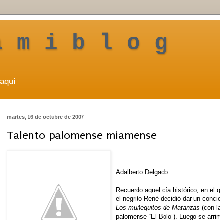
a m i b l o g
aquí
martes, 16 de octubre de 2007
Talento palomense miamense
Adalberto Delgado
Recuerdo aquel día histórico, en el
el negrito René decidió dar un conci
Los muñequitos de Matanzas
(con l
palomense “El Bolo”). Luego se arri