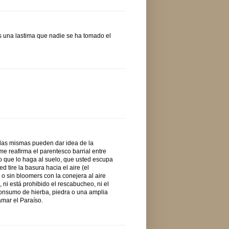
Es una lastima que nadie se ha tomado el
 las mismas pueden dar idea de la
me reafirma el parentesco barrial entre
vo que lo haga al suelo, que usted escupa
d tire la basura hacia el aire (el
o sin bloomers con la conejera al aire
ni está prohibido el rescabucheo, ni el
l consumo de hierba, piedra o una amplia
amar el Paraíso.