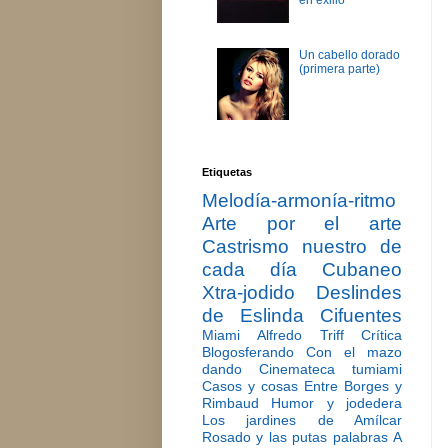
en exilio
Un cabello dorado
(primera parte)
Etiquetas
Melodía-armonía-ritmo
Arte por el arte
Castrismo nuestro de
cada día
Cubaneo
Xtra-jodido
Deslindes
de Eslinda Cifuentes
Miami
Alfredo Triff
Crítica
Blogosferando
Con el mazo
dando
Cinemateca tumiami
Casos y cosas
Entre Borges y
Rimbaud
Humor y jodedera
Los jardines de Amílcar
Rosado y las putas palabras
A