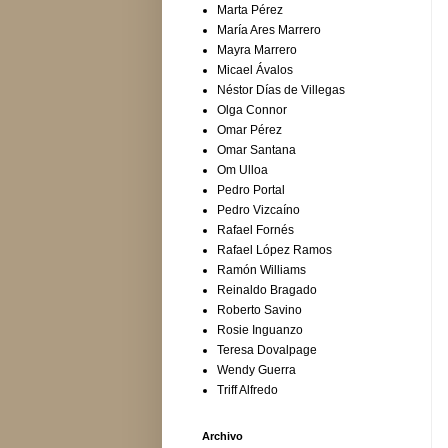
Marta Pérez
María Ares Marrero
Mayra Marrero
Micael Ávalos
Néstor Días de Villegas
Olga Connor
Omar Pérez
Omar Santana
Om Ulloa
Pedro Portal
Pedro Vizcaíno
Rafael Fornés
Rafael López Ramos
Ramón Williams
Reinaldo Bragado
Roberto Savino
Rosie Inguanzo
Teresa Dovalpage
Wendy Guerra
Triff Alfredo
Archivo