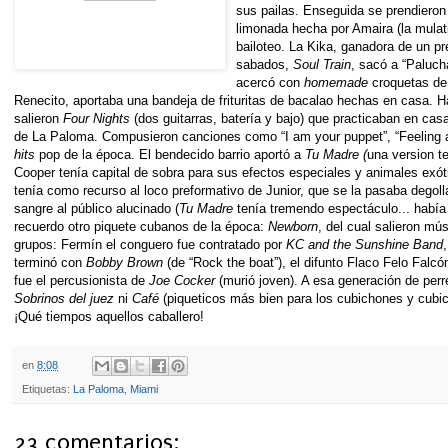
sus pailas. Enseguida se prendieron 
limonada hecha por Amaira (la mula
bailoteo. La Kika, ganadora de un p
sabados,
Soul Train
, sacó a “Paluch
acercó con
homemade
croquetas de 
Renecito, aportaba una bandeja de frituritas de bacalao hechas en casa. Ha
salieron
Four Nights
(dos guitarras, batería y bajo) que practicaban en ca
de La Paloma. Compusieron canciones como “I am your puppet”, “Feeling all r
hits
pop de la época. El bendecido barrio aportó a
Tu Madre (
una version t
Cooper tenía capital de sobra para sus efectos especiales y animales exó
tenía como recurso al loco preformativo de Junior, que se la pasaba degolla
sangre al público alucinado (
Tu Madre
tenía tremendo espectáculo... había 
recuerdo otro piquete cubanos de la época:
Newborn
, del cual salieron mú
grupos: Fermín el conguero fue contratado por
KC and the Sunshine Band
terminó con
Bobby Brown
(de “Rock the boat”), el difunto Flaco Felo Falcó
fue el percusionista de
Joe Cocker
(murió joven). A esa generación de perr
Sobrinos del juez
ni
Café
(piqueticos más bien para los cubichones y cubich
¡Qué tiempos aquellos caballero!
en
8:08
Etiquetas:
La Paloma
,
Miami
23 comentarios: