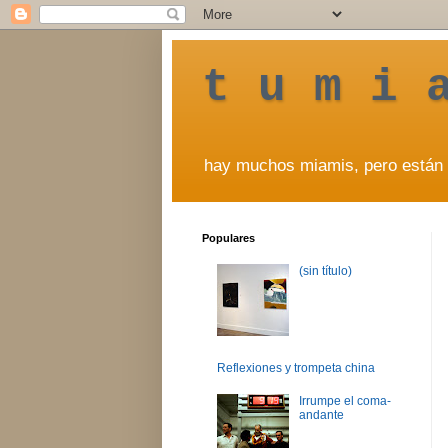
t u m i 
hay muchos miamis, pero están 
Populares
(sin título)
Reflexiones y trompeta china
Irrumpe el coma-
andante