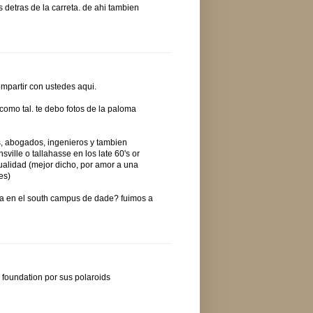
s detras de la carreta. de ahi tambien
mpartir con ustedes aqui.
 como tal. te debo fotos de la paloma
, abogados, ingenieros y tambien
nsville o tallahasse en los late 60's or
sualidad (mejor dicho, por amor a una
es)
aba en el south campus de dade? fuimos a
d foundation por sus polaroids