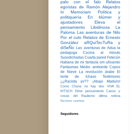
palo con el falo
Relatos
egoístas de Ramón Alejandro
In Memoriam
Política y
politiquería
En blúmer y
ajustadores
Eleva el
pensamiento
Libidinosa
La
Paloma
Las aventuras de Nilo
Por el culo
Relatos de Ernesto
González
aRQuiTecTuRa y
diSeÑo
Las aventuras de Adua la
pedagoga
Cocina al minuto
Susodichadas
Cuarta pared
Fetecún
Habana de mi fantasía
om ulloando
Fantasmas
Medio ambiente
Copos
de Nieve
La revolución árabe
El
lente de Ichaso
Testimonio
¿¿Racista yo??
¡Abajo Maduro!
Como Chuna no hay dos
VIVA EL
KITSCH
Dime pensamiento
Casos y
cosas del Raulismo
última noticia
Racismo castrista
Seguidores