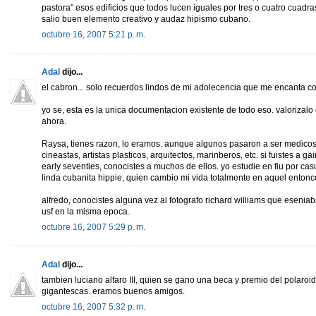
pastora" esos edificios que todos lucen iguales por tres o cuatro cuadra
salio buen elemento creativo y audaz hipismo cubano.
octubre 16, 2007 5:21 p. m.
Adal
dijo...
el cabron... solo recuerdos lindos de mi adolecencia que me encanta co
yo se, esta es la unica documentacion existente de todo eso. valorizalo
ahora.
Raysa, tienes razon, lo eramos. aunque algunos pasaron a ser medicos
cineastas, artistas plasticos, arquitectos, marinberos, etc. si fuistes a gai
early seventies, conocistes a muchos de ellos. yo estudie en fiu por ca
linda cubanita hippie, quien cambio mi vida totalmente en aquel entonc
alfredo, conocistes alguna vez al fotografo richard williams que eseni
usf en la misma epoca.
octubre 16, 2007 5:29 p. m.
Adal
dijo...
tambien luciano alfaro III, quien se gano una beca y premio del polaroi
gigantescas. eramos buenos amigos.
octubre 16, 2007 5:32 p. m.