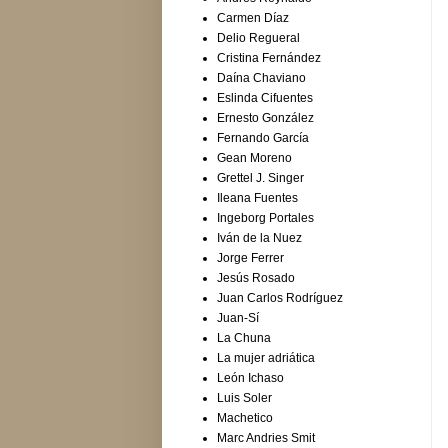
Carmen Díaz
Delio Regueral
Cristina Fernández
Daína Chaviano
Eslinda Cifuentes
Ernesto González
Fernando García
Gean Moreno
Grettel J. Singer
Ileana Fuentes
Ingeborg Portales
Iván de la Nuez
Jorge Ferrer
Jesús Rosado
Juan Carlos Rodríguez
Juan-Sí
La Chuna
La mujer adriática
León Ichaso
Luis Soler
Machetico
Marc Andries Smit